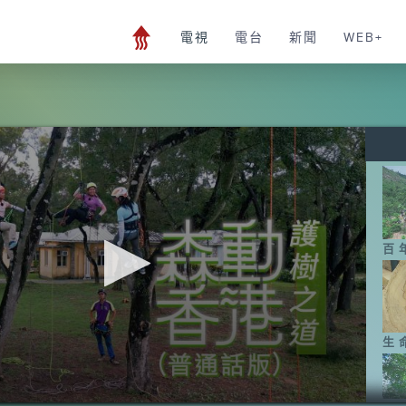
電視
電台
新聞
WEB+
百
生