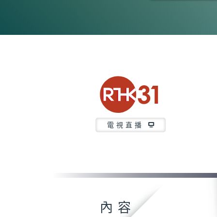
0
seconds
of
26
minutes,
6
seconds
Volume
90%
電視直播
內容