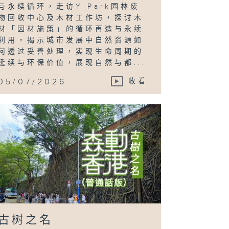
与永续循环，走访Y Park园林废
物回收中心及木材工作坊，探讨木
材「因材施策」的循环再造与永续
利用，揭示城市发展中自然资源如
何透过妥善处理，实现生命周期的
延续与环保价值，展现自然与都...
05/07/2026
收看
古树之名