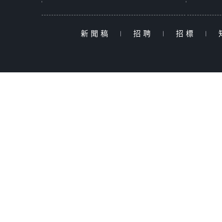
新聞稿
|
招聘
|
招標
|