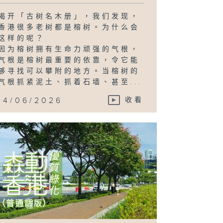
揭开「古树名木册」，我们发现，
香港很多老树都是榕树。为什么会
这样的呢？
因为榕树拥有生命力顽强的气根，
气根是榕树最重要的依靠，令它能
够寻找可以攀附的地方。当榕树的
气根抓紧泥土、抓着石墙、甚至...
14/06/2026
收看