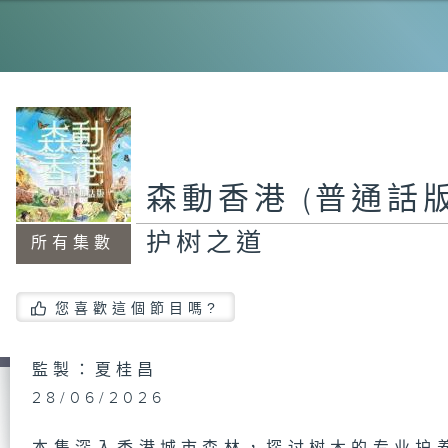
大
古
森動香港 (普通話版
护树之道
植
所有集數
您喜歡這個節目嗎?
蓝
監製：夏桂昌
28/06/2026