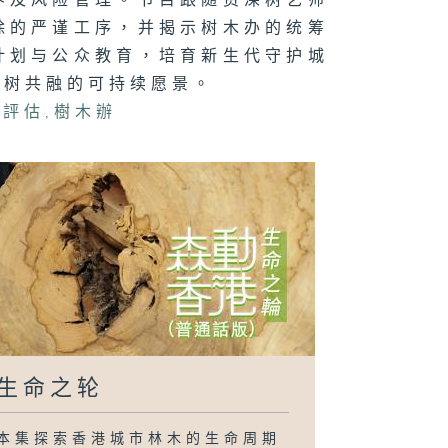
养及风险管理。节目跟随资深树艺师
质绿化
除的严谨工序，并揭示树木办的统筹
计划与公众教育，培育新生代守护城
人树共融的可持续愿景。
險評估
,
樹木辦
生命之轮
本集探索香港城市林木的生命周期