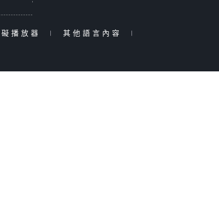
障礙播放器
|
其他語言內容
|