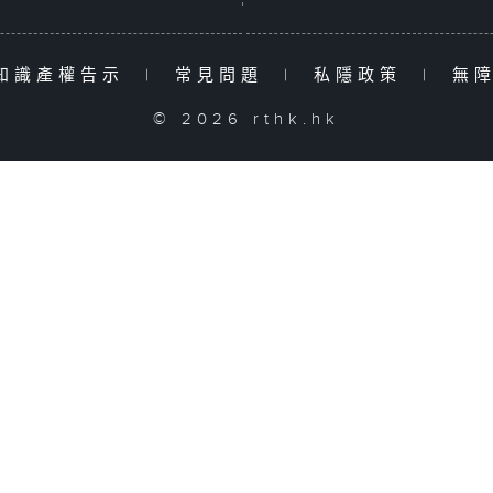
知識產權告示
|
常見問題
|
私隱政策
|
無
© 2026 rthk.hk