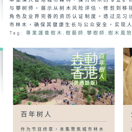
本集深入香港城市森林，探讨树木的专业护
优
与攀树师，展示从树木风险评估、修剪到移
角色及业界完善的资历认证制度。透过见习
市林木，确保其健康生长与公众安全，实现
Tag:
專業護養樹木
,
樹藝師
,
攀樹師
,
樹木風
百年树人
作为节目终章，本集聚焦城市林木