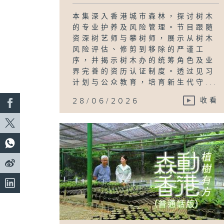
本集深入香港城市森林，探讨树木
的专业护养及风险管理。节目跟随
资深树艺师与攀树师，展示从树木
风险评估、修剪到移除的严谨工
序，并揭示树木办的统筹角色及业
界完善的资历认证制度。透过见习
计划与公众教育，培育新生代守...
28/06/2026
收看