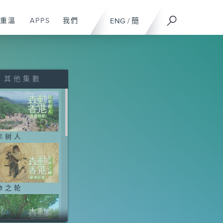
重溫
APPS
我們
ENG
/
簡
其他集數
年树人
命之轮