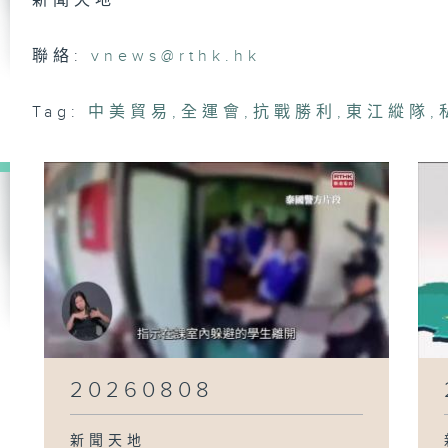
新聞天地
20
聯絡:
vnews@rthk.hk
Tag:
中美貿易
,
全運會
,
抗戰勝利
,
東江縱隊
,
20
20
20
20260808
新聞天地