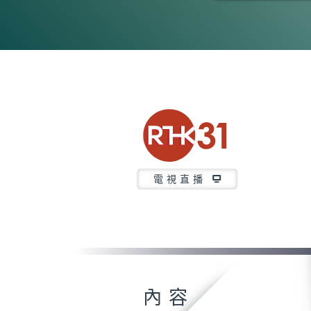
0
seconds
of
27
minutes,
6
seconds
Volume
90%
電視直播
內容