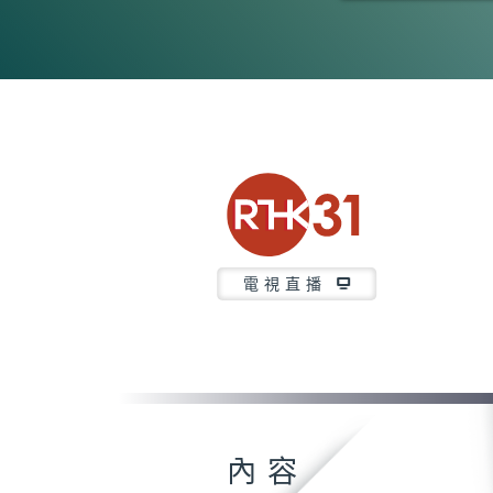
0
seconds
of
27
minutes,
45
seconds
Volume
90%
電視直播
內容