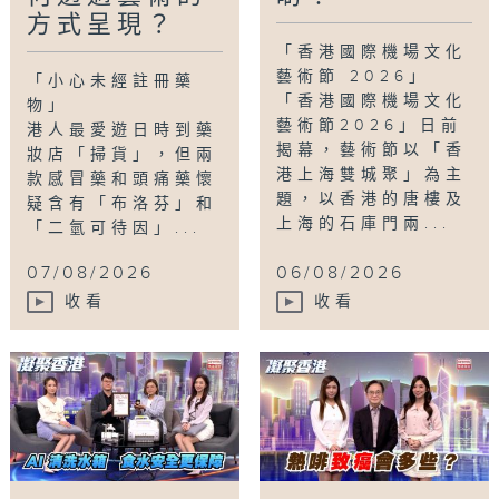
方式呈現？
心聲
,
衞生署
,
註冊藥物
,
銀行工
,
雙軌人生Plus
「香港國際機場文化
藝術節 2026」
「小心未經註冊藥
「香港國際機場文化
物」
藝術節2026」日前
港人最愛遊日時到藥
揭幕，藝術節以「香
妝店「掃貨」，但兩
港上海雙城聚」為主
款感冒藥和頭痛藥懷
題，以香港的唐樓及
疑含有「布洛芬」和
上海的石庫門兩...
「二氫可待因」...
07/08/2026
06/08/2026
收看
收看