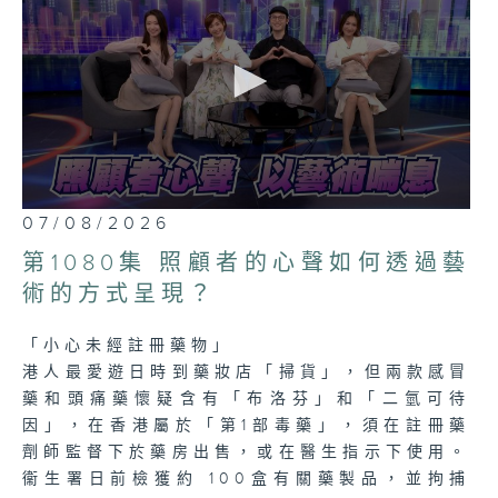
0
07/08/2026
seconds
of
第1080集 照顧者的心聲如何透過藝
23
minutes,
術的方式呈現？
7
seconds
「小心未經註冊藥物」
港人最愛遊日時到藥妝店「掃貨」，但兩款感冒
藥和頭痛藥懷疑含有「布洛芬」和「二氫可待
因」，在香港屬於「第1部毒藥」，須在註冊藥
劑師監督下於藥房出售，或在醫生指示下使用。
衞生署日前檢獲約 100盒有關藥製品，並拘捕