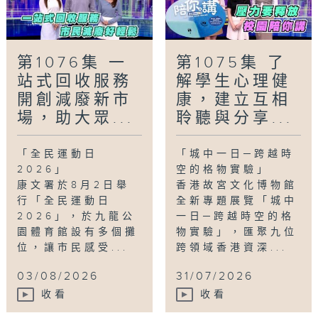
第1076集 一
第1075集 了
站式回收服務
解學生心理健
開創減廢新市
康，建立互相
場，助大眾...
聆聽與分享...
「全民運動日
「城中一日─跨越時
2026」
空的格物實驗」
康文署於8月2日舉
香港故宮文化博物館
行「全民運動日
全新專題展覽「城中
2026」，於九龍公
一日─跨越時空的格
園體育館設有多個攤
物實驗」，匯聚九位
位，讓市民感受...
跨領域香港資深...
03/08/2026
31/07/2026
收看
收看