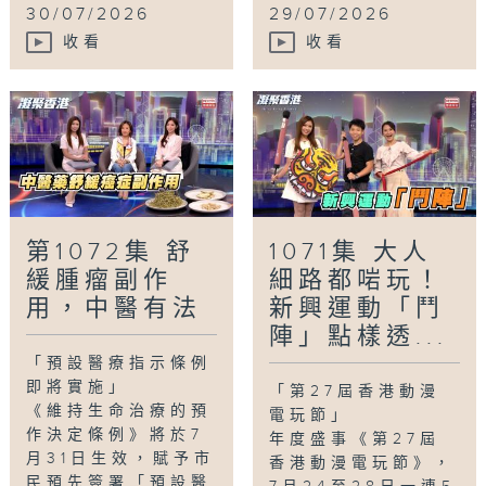
30/07/2026
29/07/2026
收看
收看
第1072集 舒
1071集 大人
緩腫瘤副作
細路都啱玩！
用，中醫有法
新興運動「鬥
陣」點樣透...
「預設醫療指示條例
即將實施」
「第27屆香港動漫
《維持生命治療的預
電玩節」
作決定條例》將於7
年度盛事《第27屆
月31日生效，賦予市
香港動漫電玩節》，
民預先簽署「預設醫