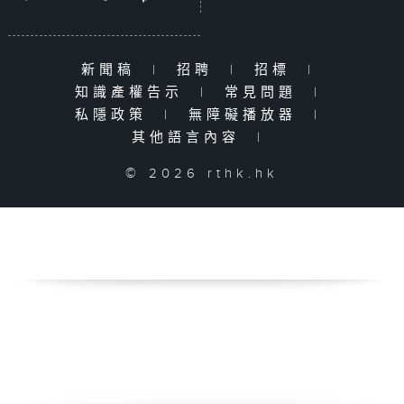
新聞稿
|
招聘
|
招標
|
知識產權告示
|
常見問題
|
私隱政策
|
無障礙播放器
|
其他語言內容
|
© 2026 rthk.hk