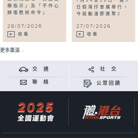
7月24至28日一連5
療指示」及「不作心
日假灣仔會展舉行。
肺復甦術命令」...
今屆動漫節匯聚2...
28/07/2026
27/07/2026
收看
收看
更多重溫 ...
交 通
社 交
聯 絡
公眾回饋