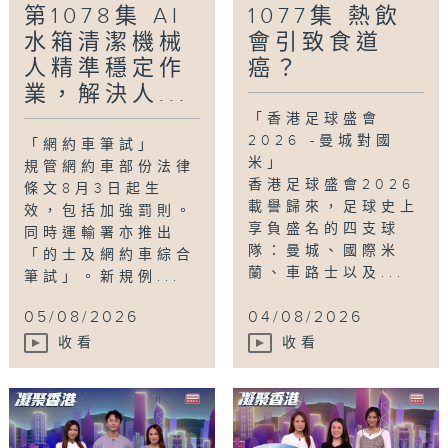
第1078集 AI
1077集 熱飲
水箱清潔機械
會引致食道
人精準穩定作
癌？
業，解決人...
「香港足球盛會
2026 -曼城對國
「網約車筆試」
米」
規管網約車部份法律
香港足球盛會2026
條文8月3日起生
載譽歸來，足球史上
效，包括加強罰則。
享負盛名的四支球
同時運輸署亦推出
隊：曼城、國際米
「的士及網約車綜合
蘭、車路士以及...
筆試」。新規例...
05/08/2026
04/08/2026
收看
收看