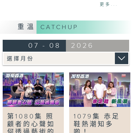
一人。市民購買藥物返港有甚麼風險？又會否觸
更多...
犯法例？
「照顧者心聲．以藝術喘息」
重溫
CATCHUP
照顧患病親人與龐大醫療開支等，是照顧者的主
要壓力來源。早前舉辦的「照顧的藝術」展覽，
07 - 08
2026
透過多位照顧者的藝術創作，真誠呈現他們在生
活與家庭間的心聲與承擔，喚起大眾對照顧者的
關注。
「雙軌人生Plus -棄銀行高薪當學廚」
郭景東在28歲時放棄穩定的銀行工，從零開始
學廚。至今成為Chef George的他，於8年間
已開設了7間餐廳，經歷過的艱難與挑戰不足為
外人道，而他仍專心一意貢獻飲食界，身體力行
道出只要肯放膽嘗試，必能闖出一片天。
第1080集 照
1079集 赤足
顧者的心聲如
鞋熱潮知多
Tag:
凝聚香港
,
Hong Kong United
,
社會
,
何透過藝術的
啲！
民生
,
資訊
,
學廚
,
崔潔彤
,
張嘉儀
,
徐頴堃
,
照顧者