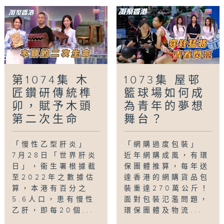
第1074集 木
1073集 屋邨
匠鑽研傳統榫
籃球場如何成
卯，賦予木頭
為青年的夢想
第二次生命
舞台？
「慢性乙型肝炎」
「網購過度包裝」
7月28日「世界肝炎
近年網購成風，有環
日」，衞生署根據截
保團體推算，每年送
至2022年之數據估
達香港的網購貨品包
算，本港有百分之
裝重達270萬公斤！
5.6人口，患有慢性
面對包裝氾濫問題，
乙肝，即每20個...
環保團體及物流...