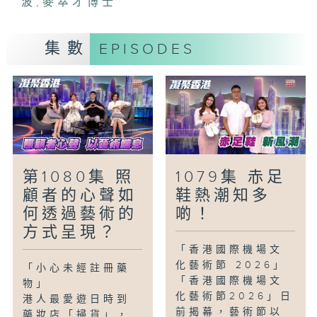
波
,
麥萃才博士
香港浸會大學會計、經濟及金融學系副教授
麥萃財博士就預算案整體，以至大眾關注的
集數
EPISODES
財赤、派糖及公務員開支等作出評論。
第1080集 照
1079集 赤足
顧者的心聲如
鞋熱潮知多
何透過藝術的
啲！
方式呈現？
「香港國際機場文
化藝術節 2026」
「小心未經註冊藥
「香港國際機場文
物」
化藝術節2026」日
港人最愛遊日時到
前揭幕，藝術節以
藥妝店「掃貨」，