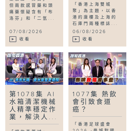
「香港上海雙城
但兩款感冒藥和頭
聚」為主題，以香
痛藥懷疑含有「布
港的唐樓及上海的
洛芬」和「二氫...
石庫門兩種標誌...
07/08/2026
06/08/2026
收看
收看
第1078集 AI
1077集 熱飲
水箱清潔機械
會引致食道
人精準穩定作
癌？
業，解決人...
「香港足球盛會
2026 -曼城對國