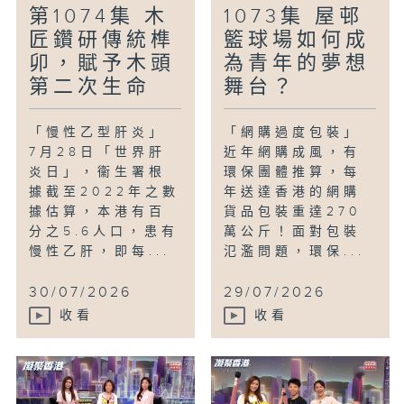
第1074集 木
1073集 屋邨
匠鑽研傳統榫
籃球場如何成
卯，賦予木頭
為青年的夢想
第二次生命
舞台？
「慢性乙型肝炎」
「網購過度包裝」
7月28日「世界肝
近年網購成風，有
炎日」，衞生署根
環保團體推算，每
據截至2022年之數
年送達香港的網購
據估算，本港有百
貨品包裝重達270
分之5.6人口，患有
萬公斤！面對包裝
慢性乙肝，即每...
氾濫問題，環保...
30/07/2026
29/07/2026
收看
收看