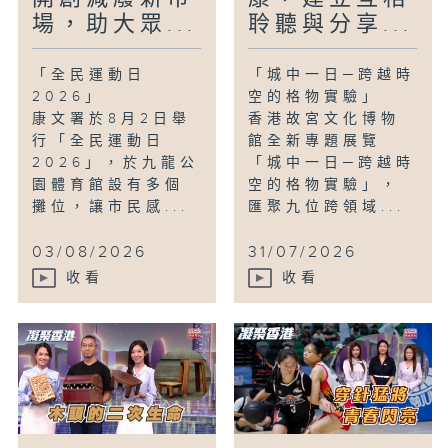
場，助大眾...
聆聽與分享...
「全民運動日
「城中一日─跨越時
2026」
空的格物實驗」
康文署於8月2日舉
香港故宮文化博物
行「全民運動日
館全新專題展覽
2026」，於九龍公
「城中一日─跨越時
園體育館設有多個
空的格物實驗」，
攤位，讓市民感...
匯聚九位跨領域...
03/08/2026
31/07/2026
收看
收看