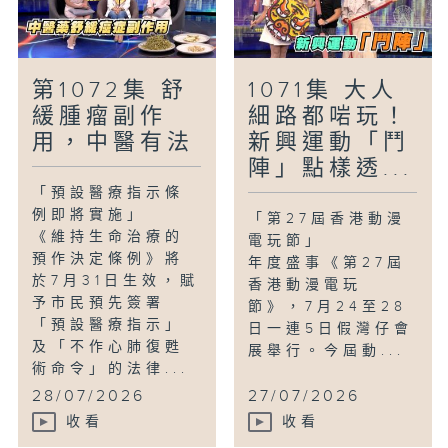
第1072集 舒
1071集 大人
緩腫瘤副作
細路都啱玩！
用，中醫有法
新興運動「鬥
陣」點樣透...
「預設醫療指示條
例即將實施」
「第27屆香港動漫
《維持生命治療的
電玩節」
預作決定條例》將
年度盛事《第27屆
於7月31日生效，賦
香港動漫電玩
予市民預先簽署
節》，7月24至28
「預設醫療指示」
日一連5日假灣仔會
及「不作心肺復甦
展舉行。今屆動...
術命令」的法律...
28/07/2026
27/07/2026
收看
收看