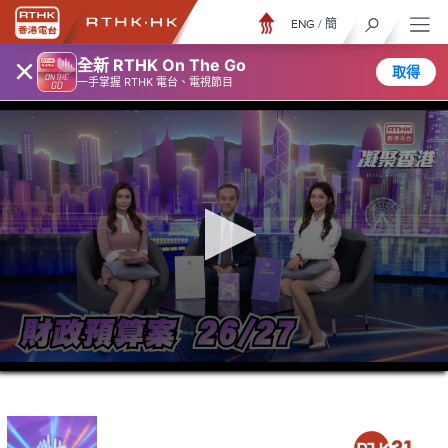
ENG
/
簡
×
全新 RTHK On The Go
取得
一手掌握 RTHK 電台、電視節目
0
seconds
of
25
minutes,
7