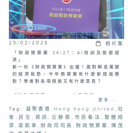
25/02/2026
相片集
「財政預算案 26/27：AI培訓及旅遊經
濟」
新一份《財政預算案》出爐！面對瞬息萬變
的經濟局勢，今年預算案有什麼新措施應
對？學者對各項措施又有什麼意見？
「財政預算案 26/27：市民意見」
更多...
財政司司長陳茂波發表新一份財政預算案，
Tag:
凝聚香港
,
Hong Kong United
,
社
市民有何看法？
會
,
民生
,
資訊
,
丘靜雯
,
市民看法
,
整體經
「財政預算案 26/27」
濟
,
梁凱寧
,
財政司司長
,
財政預算案
,
陳茂
財政司司長陳茂波發表新一份財政預算案。