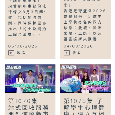
「網約車筆試」
米」
規管網約車部份法
香港足球盛會2026
律條文8月3日起生
載譽歸來，足球史
效，包括加強罰
上享負盛名的四支
則。同時運輸署亦
球隊：曼城、國際
推出「的士及網約
米蘭、車路士以及
車綜合筆試」。...
祖雲達斯來到香...
05/08/2026
04/08/2026
收看
收看
第1076集 一
第1075集 了
站式回收服務
解學生心理健
開創減廢新市
康，建立互相