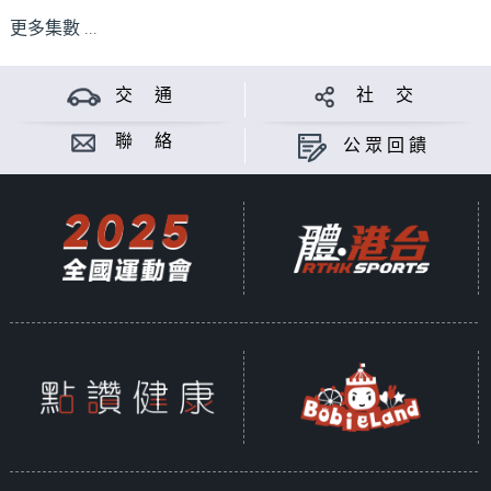
更多集數 ...
交 通
社 交
聯 絡
公眾回饋