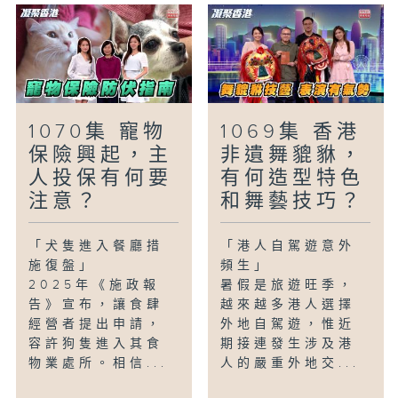
1070集 寵物
1069集 香港
保險興起，主
非遺舞貔貅，
人投保有何要
有何造型特色
注意？
和舞藝技巧？
「犬隻進入餐廳措
「港人自駕遊意外
施復盤」
頻生」
2025年《施政報
暑假是旅遊旺季，
告》宣布，讓食肆
越來越多港人選擇
經營者提出申請，
外地自駕遊，惟近
容許狗隻進入其食
期接連發生涉及港
物業處所。相信...
人的嚴重外地交...