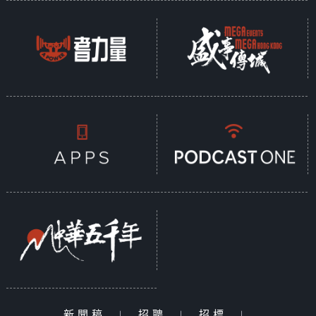
新聞稿
|
招聘
|
招標
|