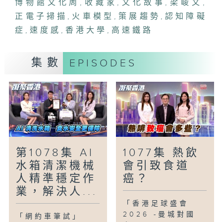
博物館文化周
,
收藏家
,
文化故事
,
梁峻文
,
隨著人口老化，認知障礙症成為大家日益關
正電子掃描
,
火車模型
,
策展趨勢
,
認知障礙
注的健康課題。新型正電子掃描技術有助及
症
,
速度感
,
香港大學
,
高速鐵路
早識別認知障礙及介入治療，避免延誤診
斷。
集數
EPISODES
「玩物壯志-火車模型融入家中」
曾任港鐵車長的朱偉業Mickey，自小喜歡
火車並在火車模型店工作。Mickey擁有
1,000盒火車模型，他特別喜歡世界上第一
款高速鐵路車輛的「0系」電車，欣賞其速
度感和設計，而在「玩火車」的過程中，他
亦認識了很多「車迷」。
第1078集 AI
1077集 熱飲
水箱清潔機械
會引致食道
人精準穩定作
癌？
業，解決人...
「香港足球盛會
2026 -曼城對國
「網約車筆試」