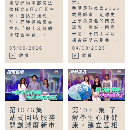
米」
規管網約車部份法
香港足球盛會2026
律條文8月3日起生
載譽歸來，足球史
效，包括加強罰
上享負盛名的四支
則。同時運輸署亦
球隊：曼城、國際
推出「的士及網約
米蘭、車路士以及
車綜合筆試」。...
祖雲達斯來到香...
05/08/2026
04/08/2026
收看
收看
第1076集 一
第1075集 了
站式回收服務
解學生心理健
開創減廢新市
康，建立互相