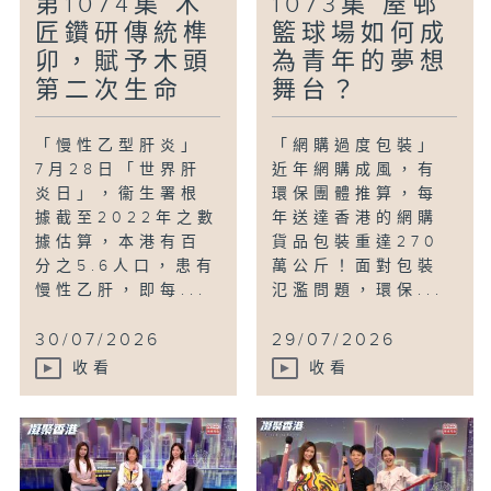
第1074集 木
1073集 屋邨
匠鑽研傳統榫
籃球場如何成
卯，賦予木頭
為青年的夢想
第二次生命
舞台？
「慢性乙型肝炎」
「網購過度包裝」
7月28日「世界肝
近年網購成風，有
炎日」，衞生署根
環保團體推算，每
據截至2022年之數
年送達香港的網購
據估算，本港有百
貨品包裝重達270
分之5.6人口，患有
萬公斤！面對包裝
慢性乙肝，即每...
氾濫問題，環保...
30/07/2026
29/07/2026
收看
收看