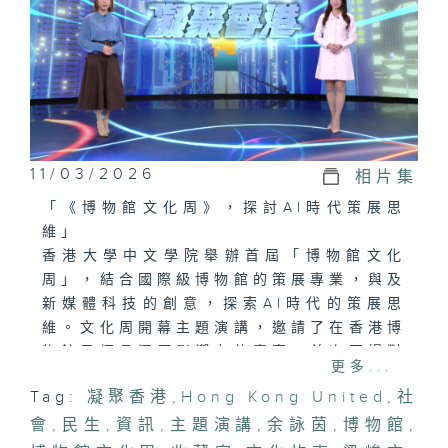
11/03/2026
相片集
「《博物館文化周》，探討AI時代策展思
維」
香港大學中文學院舉辦首屆「博物館文化
周」，結合國際級博物館的策展專業，與及
新媒體科技的創意，探索AI時代的策展思
維。文化周開幕主題演講，邀請了在香港博
物館界極具深厚影響力的專家，首次同場對
更多...
談。一起了解博物館的文化故事及新時代的
Tag:
凝聚香港
,
Hong Kong United
,
社
策展趨勢。
會
,
民生
,
資訊
,
主題演講
,
余詠茵
,
博物館
,
「新型正電子掃描，認知障礙便知曉」