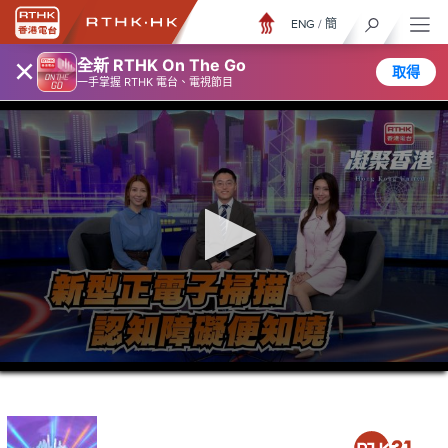
ENG
/
簡
×
全新 RTHK On The Go
取得
一手掌握 RTHK 電台、電視節目
0
seconds
of
23
minutes,
7