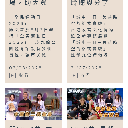
場，助大眾...
聆聽與分享...
「全民運動日
「城中一日─跨越時
2026」
空的格物實驗」
康文署於8月2日舉
香港故宮文化博物
行「全民運動日
館全新專題展覽
2026」，於九龍公
「城中一日─跨越時
園體育館設有多個
空的格物實驗」，
攤位，讓市民感...
匯聚九位跨領域...
03/08/2026
31/07/2026
收看
收看