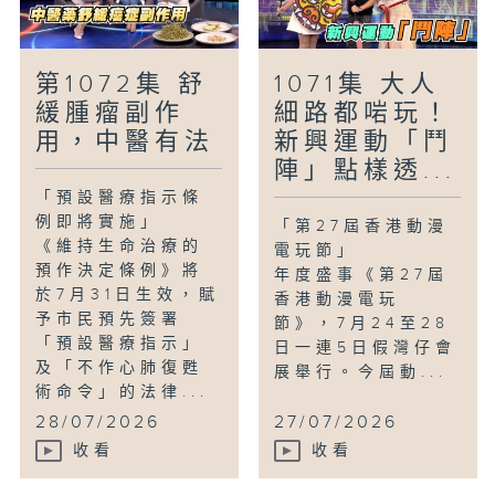
第1072集 舒
1071集 大人
緩腫瘤副作
細路都啱玩！
用，中醫有法
新興運動「鬥
陣」點樣透...
「預設醫療指示條
例即將實施」
「第27屆香港動漫
《維持生命治療的
電玩節」
預作決定條例》將
年度盛事《第27屆
於7月31日生效，賦
香港動漫電玩
予市民預先簽署
節》，7月24至28
「預設醫療指示」
日一連5日假灣仔會
及「不作心肺復甦
展舉行。今屆動...
術命令」的法律...
28/07/2026
27/07/2026
收看
收看