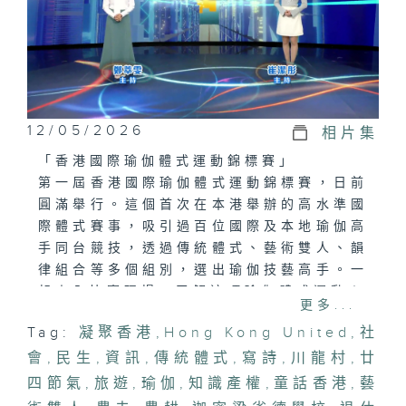
12/05/2026
相片集
「香港國際瑜伽體式運動錦標賽」
第一屆香港國際瑜伽體式運動錦標賽，日前
圓滿舉行。這個首次在本港舉辦的高水準國
際體式賽事，吸引過百位國際及本地瑜伽高
手同台競技，透過傳統體式、藝術雙人、韻
律組合等多個組別，選出瑜伽技藝高手。一
起走入比賽現場，了解這項瑜伽體式運動！
更多...
Tag:
凝聚香港
,
Hong Kong United
,
社
「創新IP，廿四節氣知多啲」
會
有沒有想過，日曆上冷冰冰的「24節
,
民生
,
資訊
,
傳統體式
,
寫詩
,
川龍村
,
廿
氣」，竟然可以化身為陪伴孩子成長的可愛
四節氣
,
旅遊
,
瑜伽
,
知識產權
,
童話香港
,
藝
精靈？今集請來「節氣牙菇」創作者，分享