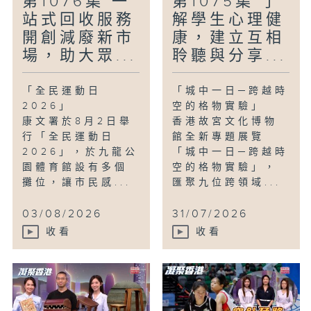
第1076集 一
第1075集 了
站式回收服務
解學生心理健
開創減廢新市
康，建立互相
場，助大眾...
聆聽與分享...
「全民運動日
「城中一日─跨越時
2026」
空的格物實驗」
康文署於8月2日舉
香港故宮文化博物
行「全民運動日
館全新專題展覽
2026」，於九龍公
「城中一日─跨越時
園體育館設有多個
空的格物實驗」，
攤位，讓市民感...
匯聚九位跨領域...
03/08/2026
31/07/2026
收看
收看