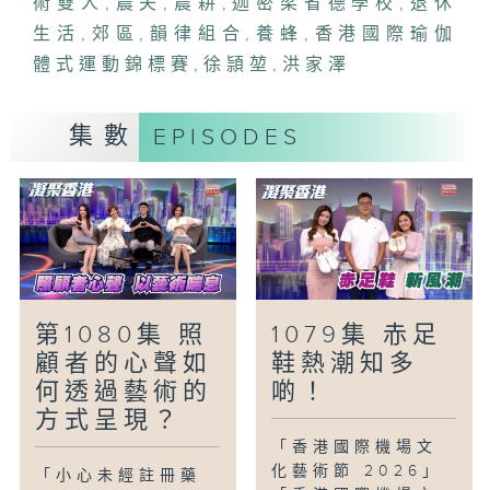
術雙人
,
農夫
,
農耕
,
迦密梁省德學校
,
退休
如何將這項非物質文化遺產，從平面設計變
生活
,
郊區
,
韻律組合
,
養蜂
,
香港國際瑜伽
成實體，一步步走向大眾。
體式運動錦標賽
,
徐頴堃
,
洪家澤
「銀髮有辦法-銀髮田園詩人」
年逾七十的羅國生退休後，重回荃灣川龍村
集數
EPISODES
的田園，過着忙碌卻悠然自得的農耕生活。
他除了農耕，閒時會作詩、養蜂弄蜜，樂於
與訪客分享田園生活心得，找到銀髮生活的
哲學。
「童話香港-郊遊好去處」
香港的郊區旅遊愈來愈受歡迎，如果週末家
第1080集 照
1079集 赤足
長要帶朋友去郊遊，小朋友最想去哪一個地
顧者的心聲如
鞋熱潮知多
方？
何透過藝術的
啲！
方式呈現？
「香港國際機場文
化藝術節 2026」
「小心未經註冊藥