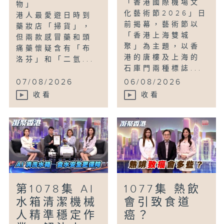
「香港國際機場文
物」
化藝術節2026」日
港人最愛遊日時到
前揭幕，藝術節以
藥妝店「掃貨」，
「香港上海雙城
但兩款感冒藥和頭
聚」為主題，以香
痛藥懷疑含有「布
港的唐樓及上海的
洛芬」和「二氫...
石庫門兩種標誌...
07/08/2026
06/08/2026
收看
收看
第1078集 AI
1077集 熱飲
水箱清潔機械
會引致食道
人精準穩定作
癌？