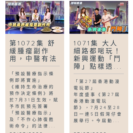
第1072集 舒
1071集 大人
緩腫瘤副作
細路都啱玩！
用，中醫有法
新興運動「鬥
陣」點樣透...
「預設醫療指示條
例即將實施」
「第27屆香港動漫
《維持生命治療的
電玩節」
預作決定條例》將
年度盛事《第27屆
於7月31日生效，賦
香港動漫電玩
予市民預先簽署
節》，7月24至28
「預設醫療指示」
日一連5日假灣仔會
及「不作心肺復甦
展舉行。今屆動...
術命令」的法律...