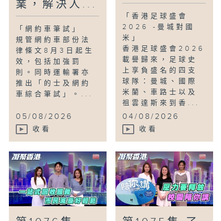
業，解決人...
「香港足球盛會
2026 -曼城對國
「網約車筆試」
米」
規管網約車部份法
香港足球盛會2026
律條文8月3日起生
載譽歸來，足球史
效，包括加強罰
上享負盛名的四支
則。同時運輸署亦
球隊：曼城、國際
推出「的士及網約
米蘭、車路士以及
車綜合筆試」。...
祖雲達斯來到香...
05/08/2026
04/08/2026
收看
收看