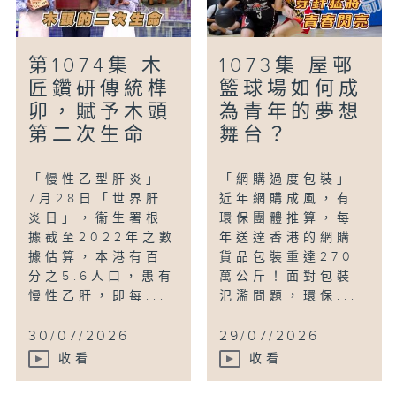
第1074集 木
1073集 屋邨
匠鑽研傳統榫
籃球場如何成
卯，賦予木頭
為青年的夢想
第二次生命
舞台？
「慢性乙型肝炎」
「網購過度包裝」
7月28日「世界肝
近年網購成風，有
炎日」，衞生署根
環保團體推算，每
據截至2022年之數
年送達香港的網購
據估算，本港有百
貨品包裝重達270
分之5.6人口，患有
萬公斤！面對包裝
慢性乙肝，即每...
氾濫問題，環保...
30/07/2026
29/07/2026
收看
收看