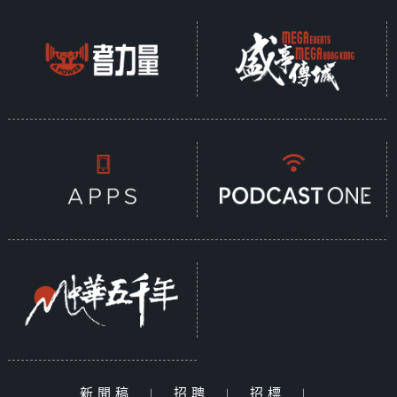
新聞稿
|
招聘
|
招標
|