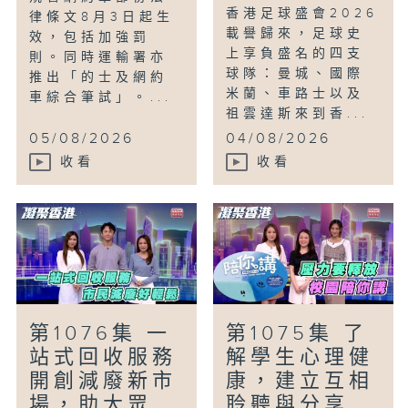
香港足球盛會2026
律條文8月3日起生
載譽歸來，足球史
效，包括加強罰
上享負盛名的四支
則。同時運輸署亦
球隊：曼城、國際
推出「的士及網約
米蘭、車路士以及
車綜合筆試」。...
祖雲達斯來到香...
05/08/2026
04/08/2026
收看
收看
第1076集 一
第1075集 了
站式回收服務
解學生心理健
開創減廢新市
康，建立互相
場，助大眾...
聆聽與分享...