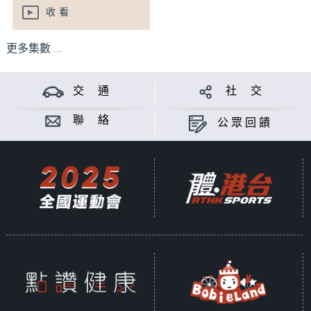
收看
更多集數 ...
交 通
社 交
聯 絡
公眾回饋