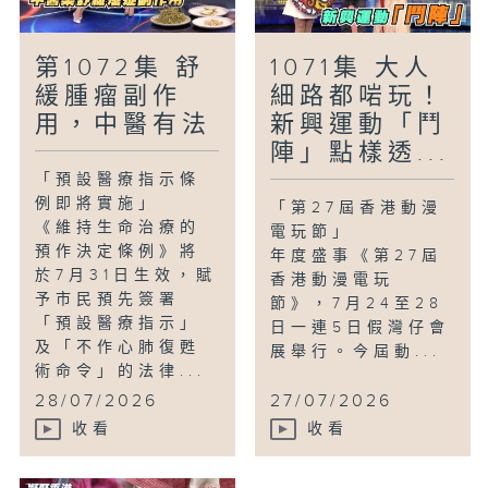
第1072集 舒
1071集 大人
緩腫瘤副作
細路都啱玩！
用，中醫有法
新興運動「鬥
陣」點樣透...
「預設醫療指示條
例即將實施」
「第27屆香港動漫
《維持生命治療的
電玩節」
預作決定條例》將
年度盛事《第27屆
於7月31日生效，賦
香港動漫電玩
予市民預先簽署
節》，7月24至28
「預設醫療指示」
日一連5日假灣仔會
及「不作心肺復甦
展舉行。今屆動...
術命令」的法律...
28/07/2026
27/07/2026
收看
收看