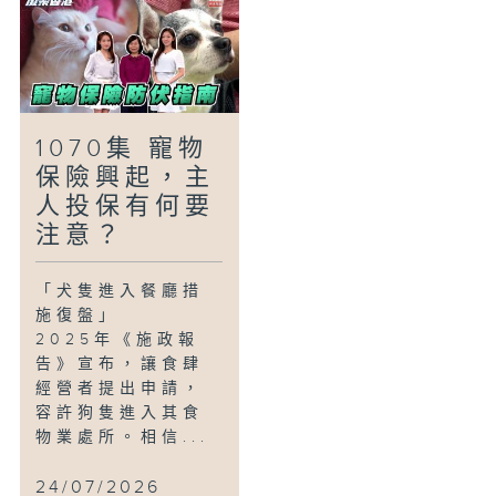
1070集 寵物
保險興起，主
人投保有何要
注意？
「犬隻進入餐廳措
施復盤」
2025年《施政報
告》宣布，讓食肆
經營者提出申請，
容許狗隻進入其食
物業處所。相信...
24/07/2026