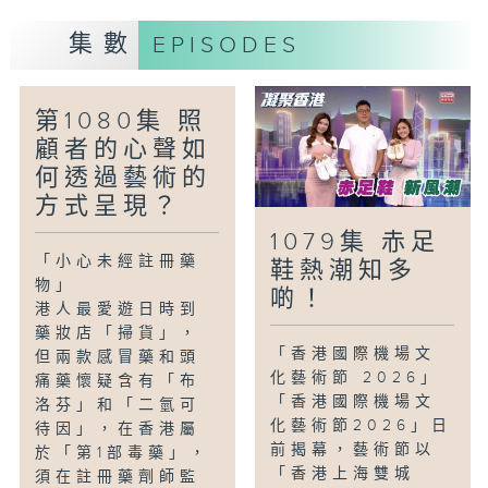
種生命力，揭開這份冷門工作的職責與心路
集數
EPISODES
歷程。
「玩樂好去處-開篷巴士寵物團」
第1080集 照
近期，有巴士公司推出開篷巴士與寵同行旅
顧者的心聲如
行團。今集主持和一班主人與寵物齊齊登上
何透過藝術的
開篷巴士，途徑紅隧，飽覽維港美景，尾站
方式呈現？
會抵達鯉景灣的寵物友善餐廳，度過愉快的
一天。
1079集 赤足
「小心未經註冊藥
鞋熱潮知多
物」
啲！
港人最愛遊日時到
藥妝店「掃貨」，
「香港國際機場文
但兩款感冒藥和頭
化藝術節 2026」
痛藥懷疑含有「布
「香港國際機場文
洛芬」和「二氫可
化藝術節2026」日
待因」，在香港屬
前揭幕，藝術節以
於「第1部毒藥」，
「香港上海雙城
須在註冊藥劑師監