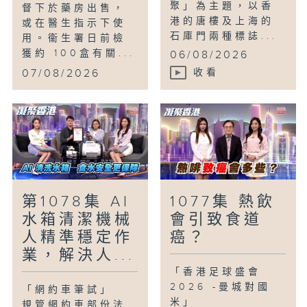
聚」為主題，以香
督下於藥房出售，
港的唐樓及上海的
或在醫生指示下使
石庫門兩種標誌...
用。衞生署日前檢
獲約 100盒有關...
06/08/2026
07/08/2026
收看
第1078集 AI
1077集 熱飲
水箱清潔機械
會引致食道
人精準穩定作
癌？
業，解決人...
「香港足球盛會
2026 -曼城對國
「網約車筆試」
米」
規管網約車部份法