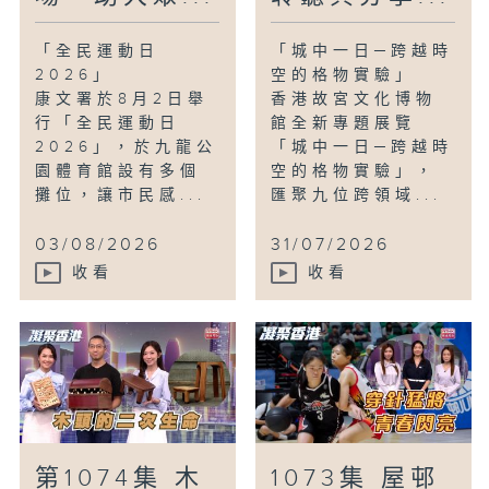
「全民運動日
「城中一日─跨越時
2026」
空的格物實驗」
康文署於8月2日舉
香港故宮文化博物
行「全民運動日
館全新專題展覽
2026」，於九龍公
「城中一日─跨越時
園體育館設有多個
空的格物實驗」，
攤位，讓市民感...
匯聚九位跨領域...
03/08/2026
31/07/2026
收看
收看
第1074集 木
1073集 屋邨