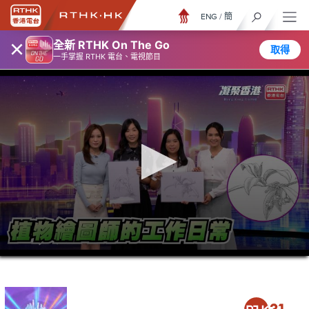
ENG
/
簡
×
全新 RTHK On The Go
取得
一手掌握 RTHK 電台、電視節目
0
seconds
of
23
minutes,
6