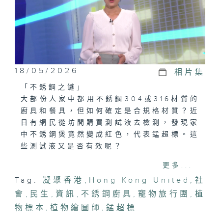
18/05/2026
相片集
「不銹鋼之謎」
大部份人家中都用不銹鋼304或316材質的
廚具和餐具，但如何確定是合規格材質？近
日有網民從坊間購買測試液去檢測，發現家
中不銹鋼煲竟然變成紅色，代表錳超標。這
些測試液又是否有效呢？
更多...
「植物繪圖師的工作日常」
Tag:
凝聚香港
,
Hong Kong United
,
社
你有沒有想像過，香港有一種職業要像科學
會
家般嚴謹解剖，又要像藝術家般細緻落筆？
,
民生
,
資訊
,
不銹鋼廚具
,
寵物旅行團
,
植
今集邀請胡秀英植物標本館的植物繪圖師李
物標本
,
植物繪圖師
,
錳超標
敏貞與王家怡，分享她們如何以筆尖記錄物