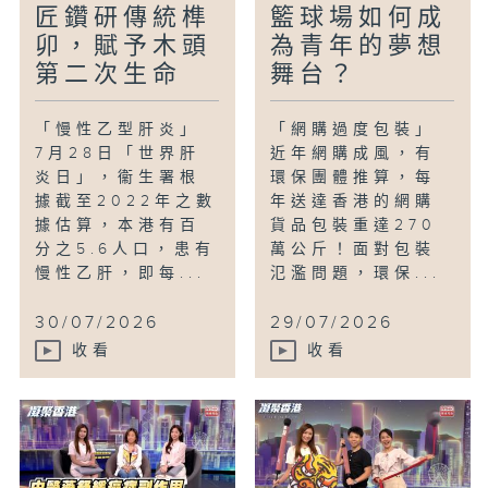
匠鑽研傳統榫
籃球場如何成
卯，賦予木頭
為青年的夢想
第二次生命
舞台？
「慢性乙型肝炎」
「網購過度包裝」
7月28日「世界肝
近年網購成風，有
炎日」，衞生署根
環保團體推算，每
據截至2022年之數
年送達香港的網購
據估算，本港有百
貨品包裝重達270
分之5.6人口，患有
萬公斤！面對包裝
慢性乙肝，即每...
氾濫問題，環保...
30/07/2026
29/07/2026
收看
收看