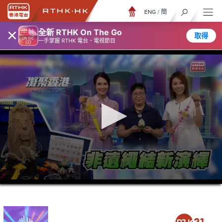
ENG
/
簡
×
全新 RTHK On The Go
取得
一手掌握 RTHK 電台、電視節目
0
seconds
of
23
minutes,
7