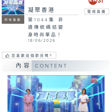
seconds
凝聚香港
電視直播
第1044集 非
所有集數
遺傳統繩結變
身時尚單品！
18/06/2026
您喜歡這個節目嗎?
內容
CONTENT