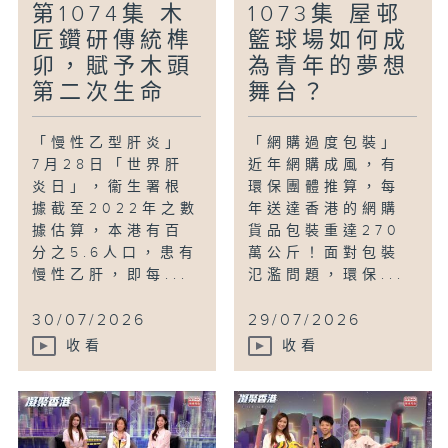
第1074集 木
1073集 屋邨
匠鑽研傳統榫
籃球場如何成
卯，賦予木頭
為青年的夢想
第二次生命
舞台？
「慢性乙型肝炎」
「網購過度包裝」
7月28日「世界肝
近年網購成風，有
炎日」，衞生署根
環保團體推算，每
據截至2022年之數
年送達香港的網購
據估算，本港有百
貨品包裝重達270
分之5.6人口，患有
萬公斤！面對包裝
慢性乙肝，即每...
氾濫問題，環保...
30/07/2026
29/07/2026
收看
收看