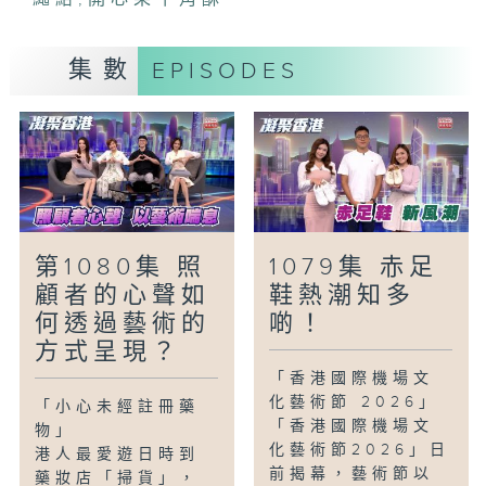
「民生美食關注組-堅尼地城精品Cafe麵包
遊」
集數
EPISODES
今集繼續在堅尼地城搜羅特色美食！首先會
走訪精品咖啡店，嘆手工咖啡配伯爵茶
Tiramisu；最後直擊天然麵包店，試食人
氣開心果牛角酥與紅豆牛油鹽可頌，由高質
輕食到匠心烘焙，感受最地道的文青滋味！
「童話香港-理想爸爸」
第1080集 照
1079集 赤足
小朋友眼中的爸爸形象如何？又有沒有希望
顧者的心聲如
鞋熱潮知多
爸爸可以改變的地方？
何透過藝術的
啲！
方式呈現？
「香港國際機場文
化藝術節 2026」
「小心未經註冊藥
「香港國際機場文
物」
化藝術節2026」日
港人最愛遊日時到
前揭幕，藝術節以
藥妝店「掃貨」，