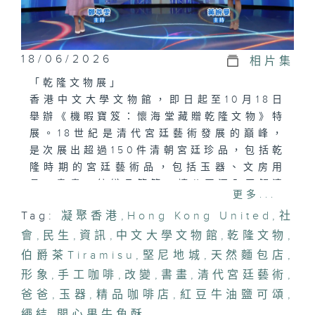
18/06/2026
相片集
「乾隆文物展」
香港中文大學文物館，即日起至10月18日
舉辦《機暇寶笈：懷海堂藏贈乾隆文物》特
展。18世紀是清代宮廷藝術發展的巔峰，
是次展出超過150件清朝宮廷珍品，包括乾
隆時期的宮廷藝術品，包括玉器、文房用
具、書畫、紡織品等等，讓公眾深入了解清
更多...
朝宮廷的面貌。
Tag:
凝聚香港
,
Hong Kong United
,
社
會
「非遺繩結新演繹」
,
民生
,
資訊
,
中文大學文物館
,
乾隆文物
,
繩結技藝是中國傳統手工藝，因寓意吉祥與
伯爵茶Tiramisu
,
堅尼地城
,
天然麵包店
,
歷史悠久，被列入非物質文化遺產。今晚有
形象
,
手工咖啡
,
改變
,
書畫
,
清代宮廷藝術
,
請繩藝家介紹繩結的歷史，以及她過往的作
爸爸
,
玉器
,
精品咖啡店
,
紅豆牛油鹽可頌
,
品。
繩結
,
開心果牛角酥