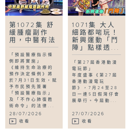
第1072集 舒
1071集 大人
緩腫瘤副作
細路都啱玩！
用，中醫有法
新興運動「鬥
陣」點樣透...
「預設醫療指示條
例即將實施」
「第27屆香港動漫
《維持生命治療的
電玩節」
預作決定條例》將
年度盛事《第27屆
於7月31日生效，賦
香港動漫電玩
予市民預先簽署
節》，7月24至28
「預設醫療指示」
日一連5日假灣仔會
及「不作心肺復甦
展舉行。今屆動...
術命令」的法律...
28/07/2026
27/07/2026
收看
收看