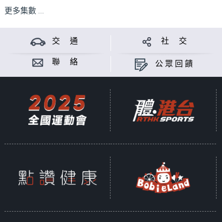
更多集數 ...
交 通
社 交
聯 絡
公眾回饋