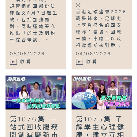
米」
規管網約車部份法
香港足球盛會2026
律條文8月3日起生
載譽歸來，足球史
效，包括加強罰
上享負盛名的四支
則。同時運輸署亦
球隊：曼城、國際
推出「的士及網約
米蘭、車路士以及
車綜合筆試」。...
祖雲達斯來到香...
05/08/2026
04/08/2026
收看
收看
第1076集 一
第1075集 了
站式回收服務
解學生心理健
開創減廢新市
康，建立互相