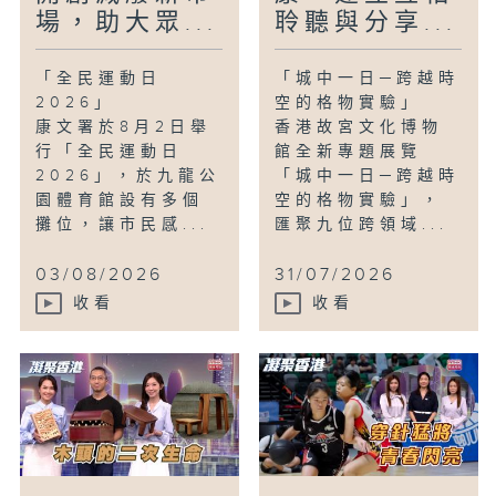
場，助大眾...
聆聽與分享...
「全民運動日
「城中一日─跨越時
2026」
空的格物實驗」
康文署於8月2日舉
香港故宮文化博物
行「全民運動日
館全新專題展覽
2026」，於九龍公
「城中一日─跨越時
園體育館設有多個
空的格物實驗」，
攤位，讓市民感...
匯聚九位跨領域...
03/08/2026
31/07/2026
收看
收看