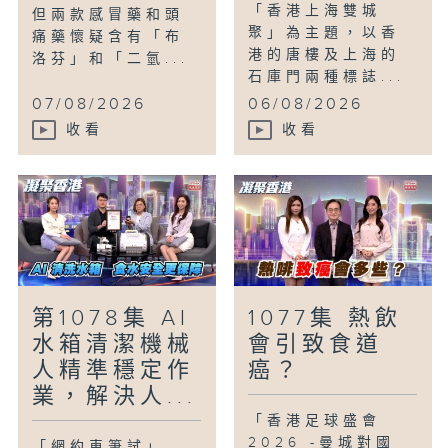
「香港上海雙城
但兩款感冒藥和頭
聚」為主題，以香
痛藥懷疑含有「布
港的唐樓及上海的
洛芬」和「二氫...
石庫門兩種標誌...
07/08/2026
06/08/2026
收看
收看
第1078集 AI
1077集 熱飲
水箱清潔機械
會引致食道
人精準穩定作
癌？
業，解決人...
「香港足球盛會
2026 -曼城對國
「網約車筆試」