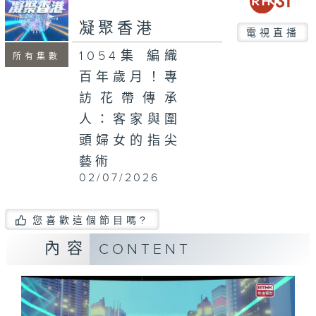
seconds
凝聚香港
電視直播
1054集 編織
所有集數
百年歲月！專
訪花帶傳承
人：客家與圍
頭婦女的指尖
藝術
02/07/2026
您喜歡這個節目嗎?
內容
CONTENT