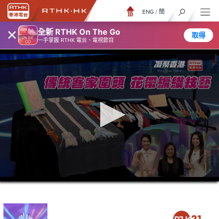
ENG
/
簡
×
全新 RTHK On The Go
取得
一手掌握 RTHK 電台、電視節目
0
seconds
of
23
minutes,
7