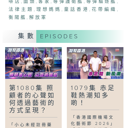
啡店
,
圍頭
,
客家
,
導彈護衛艦
,
導彈驅逐艦
,
及圍裙帶。今集有請傳承人趙雅然小姐分享
法律主題
,
理想媽媽
,
童話香港
,
花帶編織
,
自己編織的花帶。
衡陽艦
,
解放軍
「民生美食關注組-粉嶺舊法院遊」
前粉嶺裁判法院經活化後成為一個可供導賞
集數
EPISODES
的學院，附近更有一間以法律為主題的咖啡
店，更會於前法院內上演一場主持拍檔之間
不和的戲碼。
「童話香港-理想媽媽」
小朋友眼中的媽媽形象如何？又有沒有希望
媽媽可以改變的地方？
第1080集 照
1079集 赤足
顧者的心聲如
鞋熱潮知多
何透過藝術的
啲！
方式呈現？
「香港國際機場文
化藝術節 2026」
「小心未經註冊藥