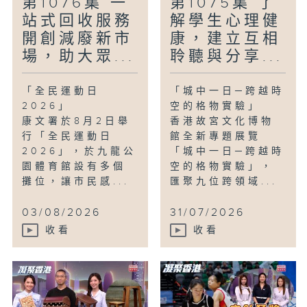
第1076集 一
第1075集 了
站式回收服務
解學生心理健
開創減廢新市
康，建立互相
場，助大眾...
聆聽與分享...
「全民運動日
「城中一日─跨越時
2026」
空的格物實驗」
康文署於8月2日舉
香港故宮文化博物
行「全民運動日
館全新專題展覽
2026」，於九龍公
「城中一日─跨越時
園體育館設有多個
空的格物實驗」，
攤位，讓市民感...
匯聚九位跨領域...
03/08/2026
31/07/2026
收看
收看