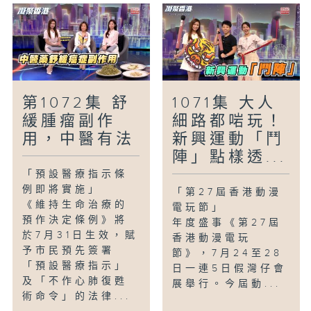
第1072集 舒
1071集 大人
緩腫瘤副作
細路都啱玩！
用，中醫有法
新興運動「鬥
陣」點樣透...
「預設醫療指示條
例即將實施」
「第27屆香港動漫
《維持生命治療的
電玩節」
預作決定條例》將
年度盛事《第27屆
於7月31日生效，賦
香港動漫電玩
予市民預先簽署
節》，7月24至28
「預設醫療指示」
日一連5日假灣仔會
及「不作心肺復甦
展舉行。今屆動...
術命令」的法律...