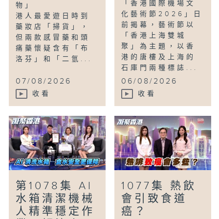
「香港國際機場文
物」
化藝術節2026」日
港人最愛遊日時到
前揭幕，藝術節以
藥妝店「掃貨」，
「香港上海雙城
但兩款感冒藥和頭
聚」為主題，以香
痛藥懷疑含有「布
港的唐樓及上海的
洛芬」和「二氫...
石庫門兩種標誌...
07/08/2026
06/08/2026
收看
收看
第1078集 AI
1077集 熱飲
水箱清潔機械
會引致食道
人精準穩定作
癌？