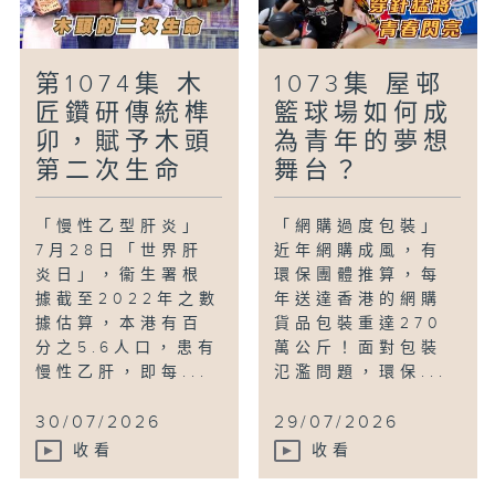
第1074集 木
1073集 屋邨
匠鑽研傳統榫
籃球場如何成
卯，賦予木頭
為青年的夢想
第二次生命
舞台？
「慢性乙型肝炎」
「網購過度包裝」
7月28日「世界肝
近年網購成風，有
炎日」，衞生署根
環保團體推算，每
據截至2022年之數
年送達香港的網購
據估算，本港有百
貨品包裝重達270
分之5.6人口，患有
萬公斤！面對包裝
慢性乙肝，即每...
氾濫問題，環保...
30/07/2026
29/07/2026
收看
收看