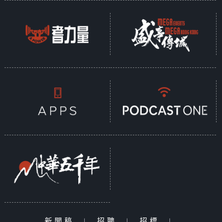
新聞稿
|
招聘
|
招標
|