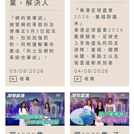
業，解決人...
「香港足球盛會
2026 -曼城對國
「網約車筆試」
米」
規管網約車部份法
香港足球盛會2026
律條文8月3日起生
載譽歸來，足球史
效，包括加強罰
上享負盛名的四支
則。同時運輸署亦
球隊：曼城、國際
推出「的士及網約
米蘭、車路士以及
車綜合筆試」。...
祖雲達斯來到香...
05/08/2026
04/08/2026
收看
收看