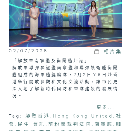
02/07/2026
相片集
「解放軍南寧艦及衡陽艦赴港」
解放軍導彈驅逐艦南寧艦和導彈護衛艦衡陽
艦組成的海軍艦艇編隊，7月2日至6日赴香
港舉行開放參觀和文化交流活動，讓市民更
深入地了解新時代國防和軍隊建設的發展情
况。
更多...
「傳統客家圍頭，花帶編織技藝」
Tag:
凝聚香港
,
Hong Kong United
,
社
花帶的編織是客家及圍頭婦女世代相傳的技
會
藝，運用絲線編織成不同款式的花帶，花帶
,
民生
,
資訊
,
前粉嶺裁判法院
,
南寧艦
,
咖
圖案樣式多變，多數用於日常用品如涼帽帶