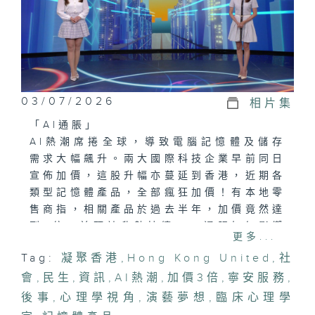
03/07/2026
相片集
「AI通脹」
AI熱潮席捲全球，導致電腦記憶體及儲存
需求大幅飆升。兩大國際科技企業早前同日
宣佈加價，這股升幅亦蔓延到香港，近期各
類型記憶體產品，全部瘋狂加價！有本地零
售商指，相關產品於過去半年，加價竟然達
到3倍，並預計升勢持續。AI通脹如何影響
更多...
本港？消費者又可以點做？
Tag:
凝聚香港
,
Hong Kong United
,
社
會
「謝幕生命，寧安引領」
,
民生
,
資訊
,
AI熱潮
,
加價3倍
,
寧安服務
,
獨居長者面臨健康退化、社交孤立及突發意
後事
,
心理學視角
,
演藝夢想
,
臨床心理學
外風險等挑戰。有機構推出寧安服務，為沒