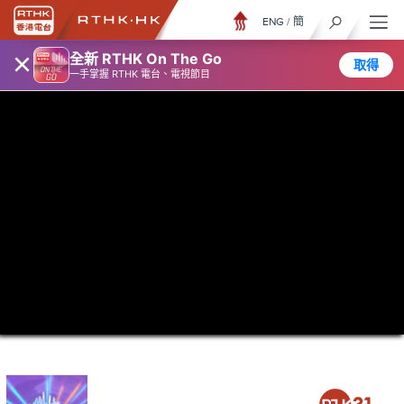
ENG
/
簡
×
全新 RTHK On The Go
取得
一手掌握 RTHK 電台、電視節目