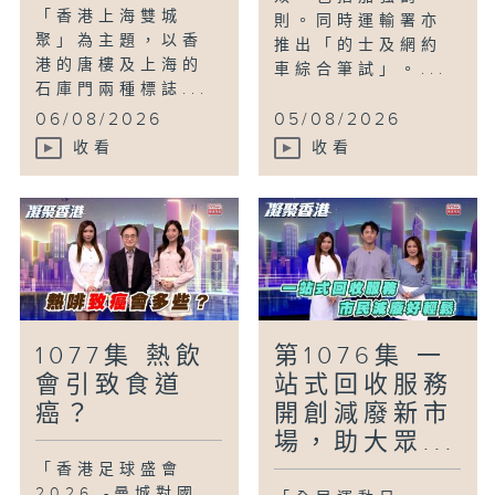
「香港上海雙城
則。同時運輸署亦
聚」為主題，以香
推出「的士及網約
港的唐樓及上海的
車綜合筆試」。...
石庫門兩種標誌...
06/08/2026
05/08/2026
收看
收看
1077集 熱飲
第1076集 一
會引致食道
站式回收服務
癌？
開創減廢新市
場，助大眾...
「香港足球盛會
2026 -曼城對國