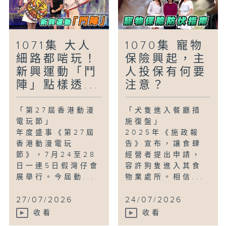
1071集 大人
1070集 寵物
細路都啱玩！
保險興起，主
新興運動「鬥
人投保有何要
陣」點樣透...
注意？
「第27屆香港動漫
「犬隻進入餐廳措
電玩節」
施復盤」
年度盛事《第27屆
2025年《施政報
香港動漫電玩
告》宣布，讓食肆
節》，7月24至28
經營者提出申請，
日一連5日假灣仔會
容許狗隻進入其食
展舉行。今屆動...
物業處所。相信...
27/07/2026
24/07/2026
收看
收看