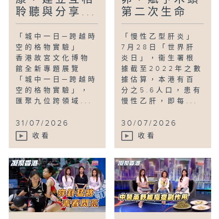
聆聽與分享...
第二次生命
「城中一日─跨越時
「慢性乙型肝炎」
空的格物實驗」
7月28日「世界肝
香港故宮文化博物
炎日」，衞生署根
館全新專題展覽
據截至2022年之數
「城中一日─跨越時
據估算，本港有百
空的格物實驗」，
分之5.6人口，患有
匯聚九位跨領域...
慢性乙肝，即每...
31/07/2026
30/07/2026
收看
收看