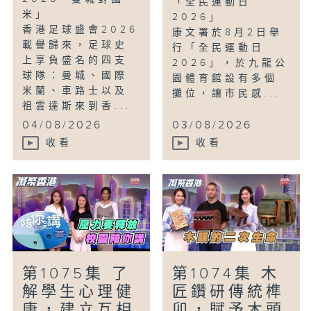
「全民運動日
米」
2026」
香港足球盛會2026
康文署於8月2日舉
載譽歸來，足球史
行「全民運動日
上享負盛名的四支
2026」，於九龍公
球隊：曼城、國際
園體育館設有多個
米蘭、車路士以及
攤位，讓市民感...
祖雲達斯來到香...
04/08/2026
03/08/2026
收看
收看
第1075集 了
第1074集 木
解學生心理健
匠鑽研傳統榫
康，建立互相
卯，賦予木頭