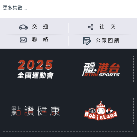
更多集數 ...
交 通
社 交
聯 絡
公眾回饋