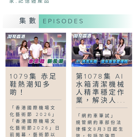
家
,
記憶體產品
有子女的獨居長者及兩老家庭訂立後事安
排，為無依長者達成未了心願，讓他們安享
集數
EPISODES
晚年。倡議維護長者專業及自主權，鼓勵他
們活出積極人生。
「雙軌人生Plus -醫心者亦是戲中人」
臨床心理學家廖嘉敏，自幼夢想成為歌手。
雖因學業投身心理專業並為人母，但她始終
未忘初心，近年更踏足舞台劇與歌唱。本集
將探討她如何從心理學視角剖析角色，並分
1079集 赤足
第1078集 AI
享她在專業工作與演藝夢想間的平衡之道。
鞋熱潮知多
水箱清潔機械
啲！
人精準穩定作
業，解決人...
「香港國際機場文
化藝術節 2026」
「網約車筆試」
「香港國際機場文
規管網約車部份法
化藝術節2026」日
律條文8月3日起生
前揭幕，藝術節以
效，包括加強罰