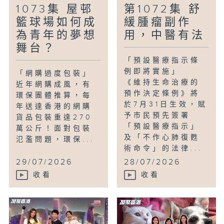
1073集 屋邨
第1072集 舒
籃球場如何成
緩腫瘤副作
為青年的夢想
用，中醫有法
舞台？
「預設醫療指示條
例即將實施」
「網購過度包裝」
《維持生命治療的
近年網購成風，有
預作決定條例》將
環保團體推算，每
於7月31日生效，賦
年送達香港的網購
予市民預先簽署
貨品包裝重達270
「預設醫療指示」
萬公斤！面對包裝
及「不作心肺復甦
氾濫問題，環保...
術命令」的法律...
29/07/2026
28/07/2026
收看
收看