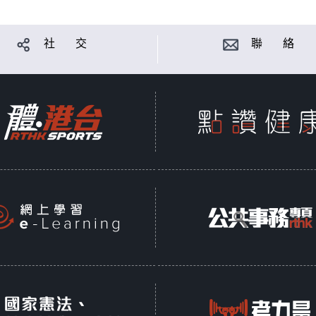
社 交
聯 絡