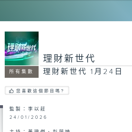
理
18
理
理財新世代
11
理財新世代 1月24日
所有集數
理
您喜歡這個節目嗎?
日
監製：李以莊
24/01/2026
理
2