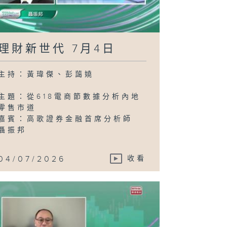
理財新世代 7月4日
主持：黃瑋傑、彭藹嬈
主題：從618電商節數據分析內地
零售市道
嘉賓：高歌證券金融首席分析師
聶振邦
04/07/2026
收看