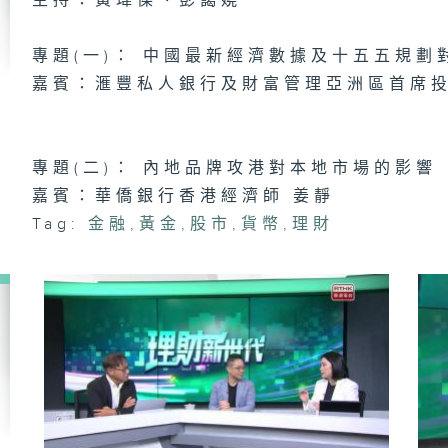
主持：黃瑋傑、彭藹嬈
專題(一)： 中國最新經濟數據及十五五規
嘉賓：滙豐私人銀行及財富管理亞洲區首席投
理
2
專題(二)： 內地品牌攻港對本地市場的影響
嘉賓：華僑銀行香港經濟師 姜靜
理
13
Tag:
金融
,
黃金
,
股市
,
貨幣
,
理財
理
日
理