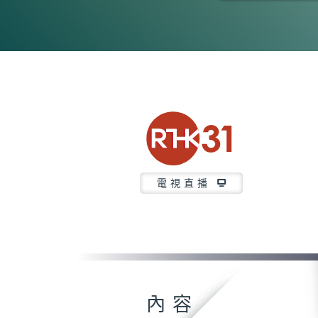
0
seconds
of
45
minutes,
52
seconds
Volume
90%
電視直播
內容