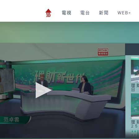
電視
電台
新聞
WEB+
理
日
理
2