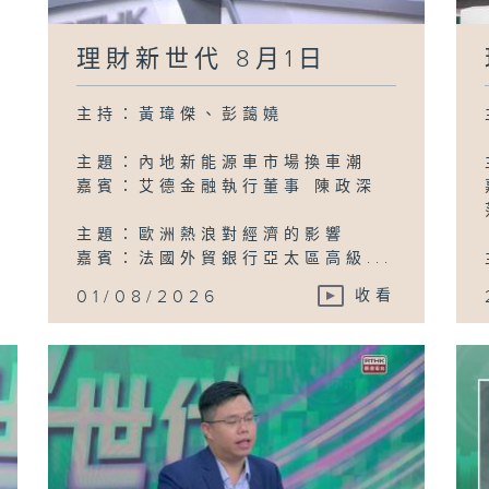
3
理財新世代 8月1日
主持：黃瑋傑、彭藹嬈
主題：內地新能源車市場換車潮
嘉賓：艾德金融執行董事 陳政深
主題：歐洲熱浪對經濟的影響
嘉賓：法國外貿銀行亞太區高級...
01/08/2026
收看