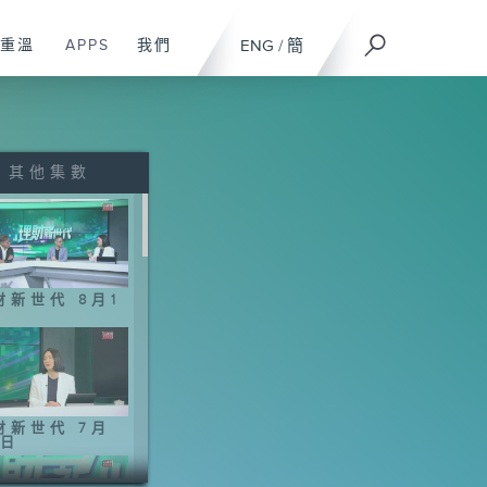
重溫
APPS
我們
ENG
/
簡
其他集數
財新世代 8月1
財新世代 7月
5日