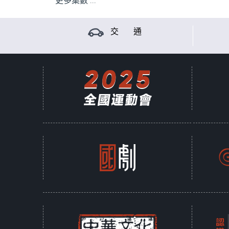
更多集數 ...
交 通