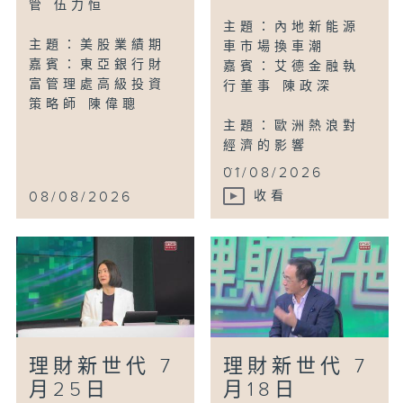
管 伍力恒
主題：內地新能源
主題：美股業績期
車市場換車潮
嘉賓：東亞銀行財
嘉賓：艾德金融執
富管理處高級投資
行董事 陳政深
策略師 陳偉聰
主題：歐洲熱浪對
經濟的影響
...
01/08/2026
08/08/2026
收看
理財新世代 7
理財新世代 7
月25日
月18日