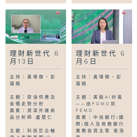
理財新世代 6
理財新世代 6
月13日
月6日
主持：黃瑋傑、彭
主持：黃瑋傑、彭
藹嬈
藹嬈
主題：原油供應及
主題：美股AI炒風
金價走勢分析
——由FOMO到
嘉賓：資深外匯商
FEMO
品分析師 盧楚仁
嘉賓：中信銀行(國
際)個人及商務銀行
主題：科技巨企輪
業務投資主管 張浩