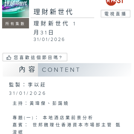
seconds
理財新世代
電視直播
理財新世代 1
所有集數
月31日
31/01/2026
您喜歡這個節目嗎?
內容
CONTENT
監製：李以莊
31/01/2026
主持：黃瑋傑、彭藹嬈
專題(一)： 本地酒店業前景分析
嘉賓： 世邦魏理仕香港資本市場部主管 甄
浚岷