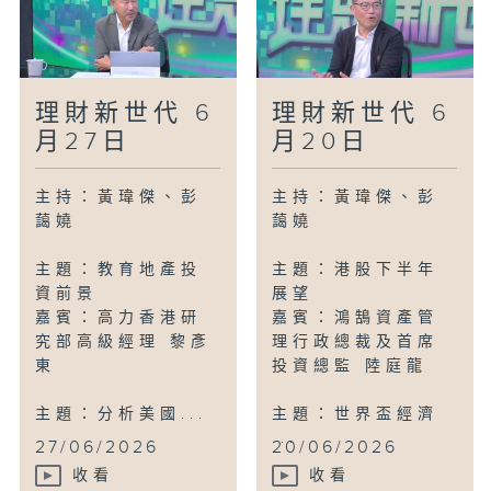
理財新世代 6
理財新世代 6
月27日
月20日
主持：黃瑋傑、彭
主持：黃瑋傑、彭
藹嬈
藹嬈
主題：教育地產投
主題：港股下半年
資前景
展望
嘉賓：高力香港研
嘉賓：鴻鵠資產管
究部高級經理 黎彥
理行政總裁及首席
東
投資總監 陸庭龍
主題：分析美國...
主題：世界盃經濟
...
27/06/2026
20/06/2026
收看
收看