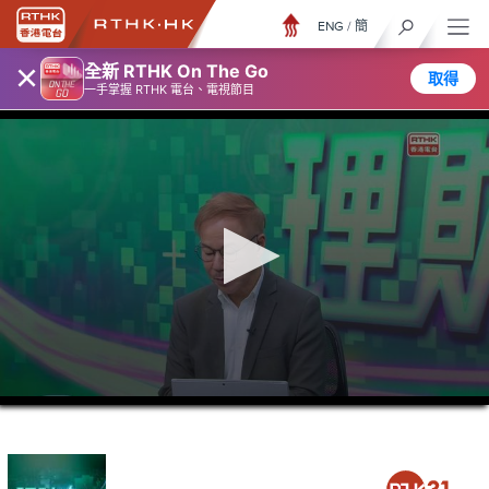
ENG
/
簡
×
全新 RTHK On The Go
取得
一手掌握 RTHK 電台、電視節目
0
seconds
of
46
minutes,
4