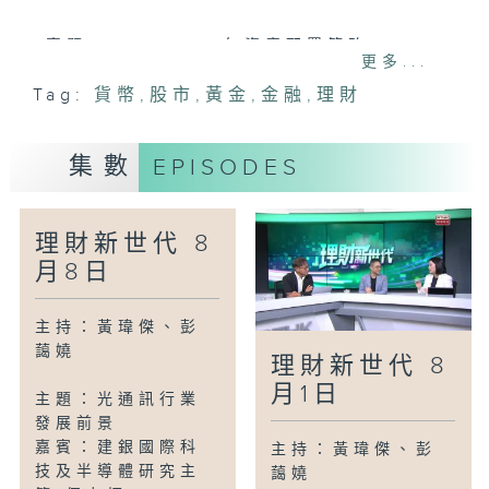
專題(二)： 2026 年資產配置策略
更多...
嘉賓： 安聯投資亞太區多元資產 高級基金
Tag:
貨幣
,
股市
,
黃金
,
金融
,
理財
經理 程惠嫻
集數
EPISODES
理財新世代 8
月8日
主持：黃瑋傑、彭
藹嬈
理財新世代 8
月1日
主題：光通訊行業
發展前景
嘉賓：建銀國際科
主持：黃瑋傑、彭
技及半導體研究主
藹嬈