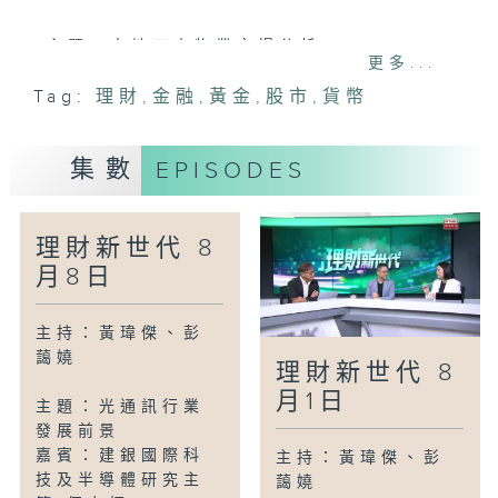
主題：本地工商物業市場分析
更多...
嘉賓：高力香港研究部及零售顧問主管 李
Tag:
理財
,
金融
,
黃金
,
股市
,
貨幣
婉茵
集數
EPISODES
理財新世代 8
月8日
主持：黃瑋傑、彭
藹嬈
理財新世代 8
月1日
主題：光通訊行業
發展前景
嘉賓：建銀國際科
主持：黃瑋傑、彭
技及半導體研究主
藹嬈