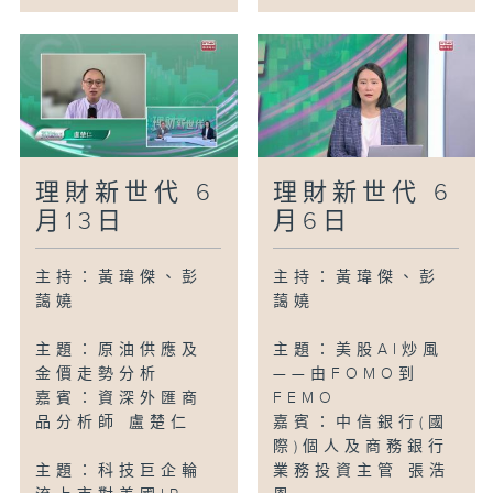
理財新世代 6
理財新世代 6
月13日
月6日
主持：黃瑋傑、彭
主持：黃瑋傑、彭
藹嬈
藹嬈
主題：原油供應及
主題：美股AI炒風
金價走勢分析
——由FOMO到
嘉賓：資深外匯商
FEMO
品分析師 盧楚仁
嘉賓：中信銀行(國
際)個人及商務銀行
主題：科技巨企輪
業務投資主管 張浩