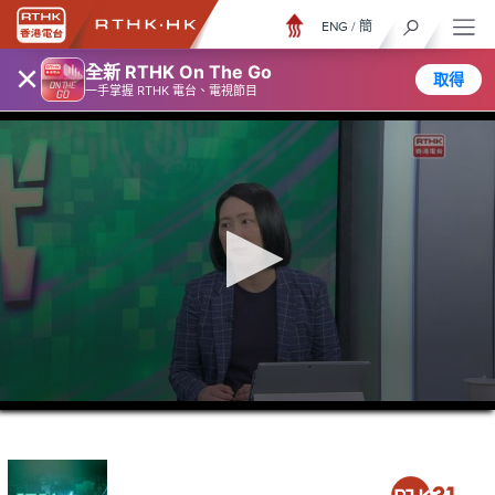
ENG
/
簡
×
全新 RTHK On The Go
取得
一手掌握 RTHK 電台、電視節目
0
seconds
of
46
minutes,
27