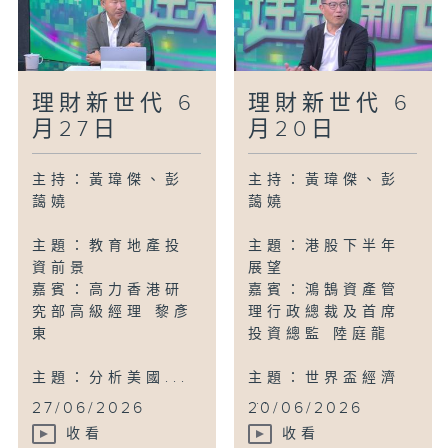
理財新世代 6
理財新世代 6
月27日
月20日
主持：黃瑋傑、彭
主持：黃瑋傑、彭
藹嬈
藹嬈
主題：教育地產投
主題：港股下半年
資前景
展望
嘉賓：高力香港研
嘉賓：鴻鵠資產管
究部高級經理 黎彥
理行政總裁及首席
東
投資總監 陸庭龍
主題：分析美國...
主題：世界盃經濟
...
27/06/2026
20/06/2026
收看
收看