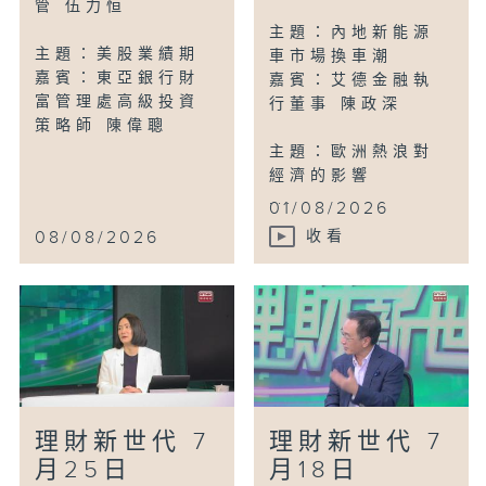
管 伍力恒
主題：內地新能源
主題：美股業績期
車市場換車潮
嘉賓：東亞銀行財
嘉賓：艾德金融執
富管理處高級投資
行董事 陳政深
策略師 陳偉聰
主題：歐洲熱浪對
經濟的影響
...
01/08/2026
08/08/2026
收看
理財新世代 7
理財新世代 7
月25日
月18日