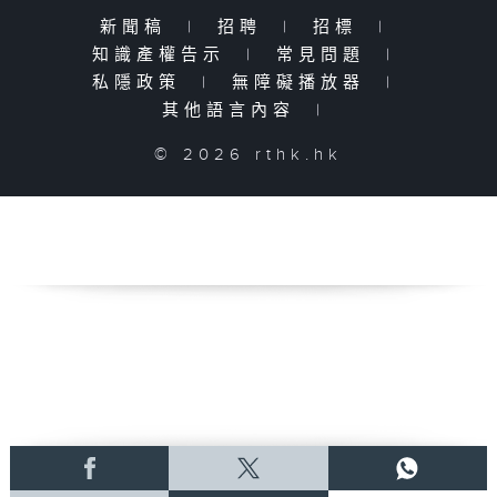
新聞稿
|
招聘
|
招標
|
知識產權告示
|
常見問題
|
私隱政策
|
無障礙播放器
|
其他語言內容
|
© 2026 rthk.hk