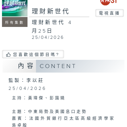
seconds
理財新世代
電視直播
理財新世代 4
所有集數
月25日
25/04/2026
您喜歡這個節目嗎?
內容
CONTENT
監製：李以莊
25/04/2026
主持：黃瑋傑、彭藹嬈
主題：中東局勢及美國息口走勢
嘉賓：法國外貿銀行亞太區高級經濟學家
吳卓殷