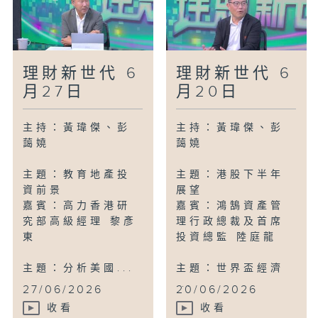
理財新世代 6
理財新世代 6
月27日
月20日
主持：黃瑋傑、彭
主持：黃瑋傑、彭
藹嬈
藹嬈
主題：教育地產投
主題：港股下半年
資前景
展望
嘉賓：高力香港研
嘉賓：鴻鵠資產管
究部高級經理 黎彥
理行政總裁及首席
東
投資總監 陸庭龍
主題：分析美國...
主題：世界盃經濟
...
27/06/2026
20/06/2026
收看
收看