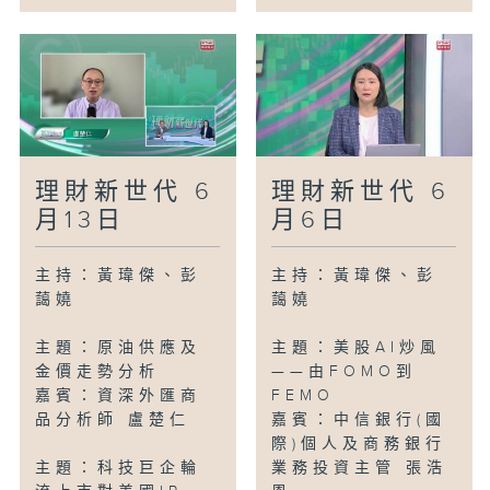
理財新世代 6
理財新世代 6
月13日
月6日
主持：黃瑋傑、彭
主持：黃瑋傑、彭
藹嬈
藹嬈
主題：原油供應及
主題：美股AI炒風
金價走勢分析
——由FOMO到
嘉賓：資深外匯商
FEMO
品分析師 盧楚仁
嘉賓：中信銀行(國
際)個人及商務銀行
主題：科技巨企輪
業務投資主管 張浩