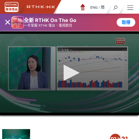
ENG
/
簡
×
全新 RTHK On The Go
取得
一手掌握 RTHK 電台、電視節目
0
seconds
of
46
minutes,
24