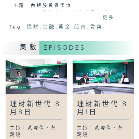
主題：內銀股投資價值
嘉賓：東亞證券高級投資策略師 陳偉聰
更多...
Tag:
理財
,
金融
,
黃金
,
股市
,
貨幣
集數
EPISODES
理財新世代 8
理財新世代 8
月8日
月1日
主持：黃瑋傑、彭
主持：黃瑋傑、彭
藹嬈
藹嬈