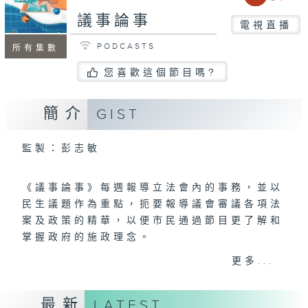
議事論事
電視直播
PODCASTS
所有集數
您喜歡這個節目嗎?
簡介
GIST
監製：彭志敏
《議事論事》每週報導立法會內的事務，並以
民生議題作為重點，扼要報導議會審議各項法
案及政策的精華，以便市民通過節目更了解和
掌握政府的施政理念。
更多...
新一季《議事論事》節目希望讓觀眾對立法
會、議員和立法過程有更深入的理解和關注，
最新
LATEST
提高公眾對社會民生議題的參與度和關注度，