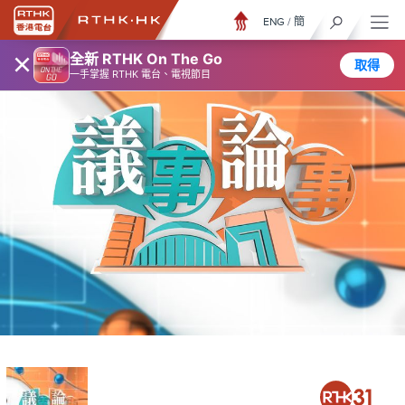
ENG
/
簡
×
全新 RTHK On The Go
取得
一手掌握 RTHK 電台、電視節目