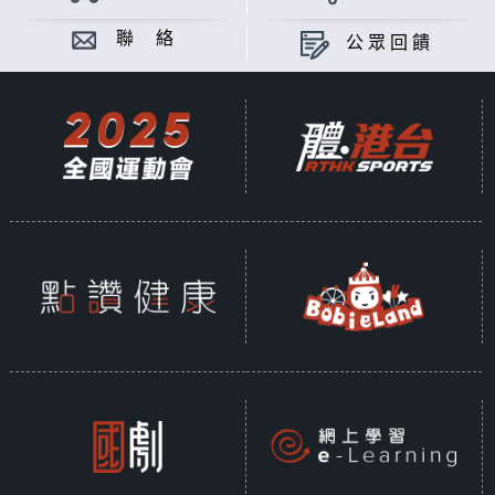
聯 絡
公眾回饋