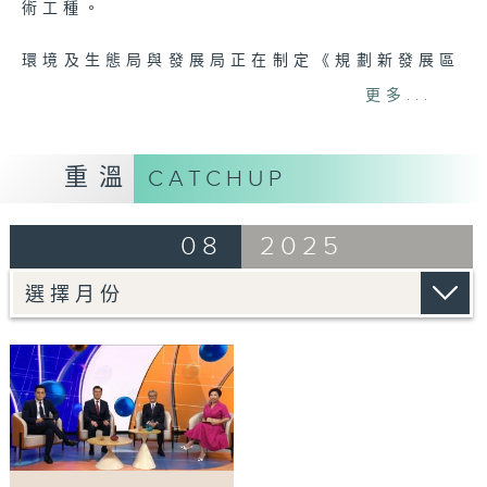
術工種。
環境及生態局與發展局正在制定《規劃新發展區
的通用綠色框架》，以作為各政策局及部門在規
更多...
劃新發展區時的指引與參考。政府目前正徵詢議
員對《綠色框架》初步構思的意見，以進一步完
善相關政策。
重溫
CATCHUP
此外，政府向議員報告了推行建築物節能措施的
08
2025
最新進展，會上有議員對日常電力測試可能增加
工商金融業界的營運成本表示關注。
至於評論部份，立法會通過「研究訂立網絡安全
法，建構完善的反網絡詐騙體系」議員議案，促
請政府訂立網絡安全法，完善反網絡詐騙體系。
今集邀請提出議案的立法會議員邱達根和香港通
訊業聯會主席劉貴顯一起探討相關問題。
主持：伍婉婷、徐俊逸