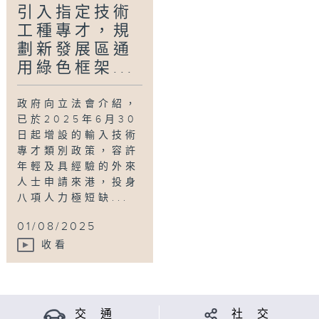
引入指定技術
嘉賓：立法會議員邱達根、香港通訊業聯會主席
工種專才，規
劉貴顯
劃新發展區通
用綠色框架...
Tag:
議事論事
,
立法會
,
議員
,
討論
,
評論
政府向立法會介紹，
已於2025年6月30
日起增設的輸入技術
專才類別政策，容許
年輕及具經驗的外來
人士申請來港，投身
八項人力極短缺...
01/08/2025
收看
交 通
社 交