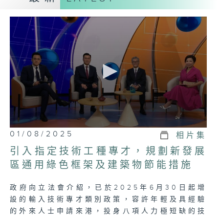
促進議會與民間的溝通交流，增強公眾對政府
的信任。
第一節：議事
• 精要報道每周議會大事，包括各項法案的審
議進度、重要政策討論等，讓市民大眾對各項
民生議題有第一手的掌握。
第二節：論事
• 就每集的議題，邀請有關持份者或議員，與
主持一起議事，一同討論法案、政策及各項民
0
01/08/2025
相片集
生重要議題，帶出議會事務與社會民生的密切
seconds
of
關聯，增強觀眾的理解。
引入指定技術工種專才，規劃新發展
23
minutes,
區通用綠色框架及建築物節能措施
7
(個人意見節目)
seconds
政府向立法會介紹，已於2025年6月30日起增
設的輸入技術專才類別政策，容許年輕及具經驗
的外來人士申請來港，投身八項人力極短缺的技