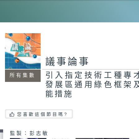
及
加
人
及
際
議事論事
引入指定技術工種專
所有集數
香
發展區通用綠色框架
2
私
及
能措施
少
網
品
您喜歡這個節目嗎?
監製：彭志敏
隧