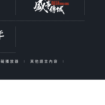
障礙播放器
|
其他語言內容
|