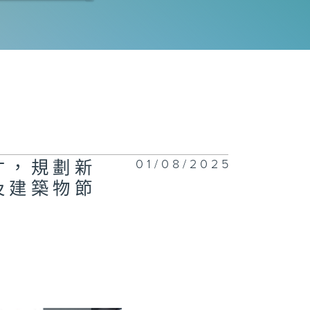
物業管理工作
強規管持牌放債
﹑法律援助服務
香港學生參與國
研究及評估
01/08/2025
才，規劃新
港氣候行動藍圖
及建築物節
050，增加自資
營學生宿舍供應
"關注兒童及青
年過度使用互聯
及電子屏幕產
"議案
道收費、法定最