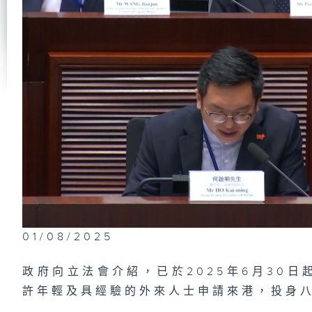
低
署S
統
慢
先
義
院
第
會
康
球
議
01/08/2025
政府向立法會介紹，已於2025年6月30
許年輕及具經驗的外來人士申請來港，投身
香
狀