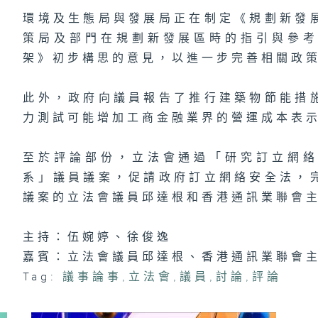
計
及
環境及生態局與發展局正在制定《規劃新發
政
濟
策局及部門在規劃新發展區時的指引與參
架》初步構思的意見，以進一步完善相關政
此外，政府向議員報告了推行建築物節能措
鐵
護
力測試可能增加工商金融業界的營運成本表
展
速
至於評論部份，立法會通過「研究訂立網
系」議員議案，促請政府訂立網絡安全法，
議案的立法會議員邱達根和香港通訊業聯會
浙
工
人
友
主持：伍婉婷、徐俊逸
嘉賓：立法會議員邱達根、香港通訊業聯會
Tag:
議事論事
,
立法會
,
議員
,
討論
,
評論