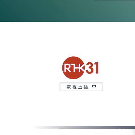
0
seconds
of
23
minutes,
7
seconds
Volume
90%
電視直播