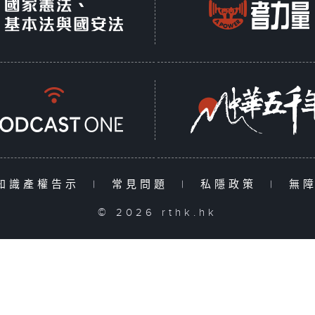
知識產權告示
|
常見問題
|
私隱政策
|
無
© 2026 rthk.hk