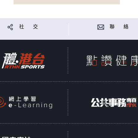
社 交
聯 絡