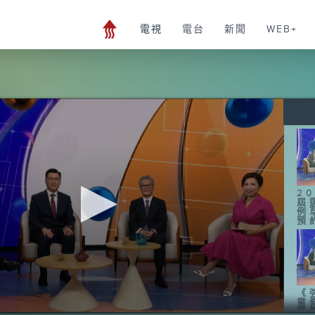
電視
電台
新聞
WEB+
2
屆
例
預
《
童
營