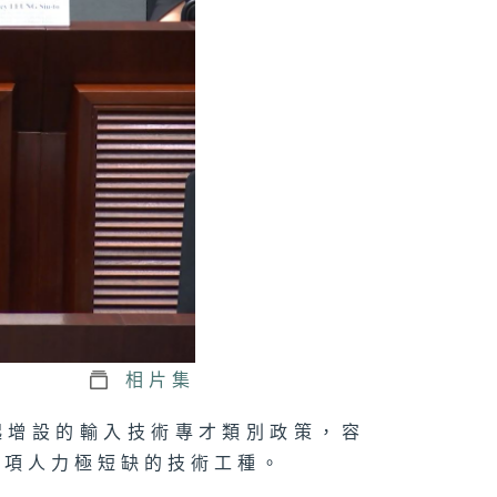
工資及優化康文
martPLAY系
性疾病共同治理
導計劃、愛國主
教育及公務員學
加強培訓工作
十五屆全國運動
、學生的精神健
及輔導服務及籃
博彩規管制度建
相片集
日起增設的輸入技術專才類別政策，容
八項人力極短缺的技術工種。
港整體經濟最新
況、全方位維修