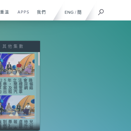
重溫
APPS
我們
ENG
/
簡
其他集數
025年立法會換
選舉，簡樸房條
草案及規管網絡
約出租汽車
強制舉報虐待兒
條例》﹑提升公
醫療服務及大廈