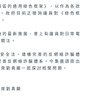
劃最新進展
"檢討小販管理
展區的通用綠色框架》，以作為各政
策，激活地區經
"議員議案
考。政府目前正徵詢議員對《綠色框
策。
施的最新進展，會上有議員對日常電
路工程車營運維
、《香港氫能發
示關注。
策略》及創科加
器先導計劃
絡安全法，建構完善的反網絡詐騙體
完善反網絡詐騙體系。今集邀請提出
主席劉貴顯一起探討相關問題。
港合作會議，人
智能時代保障個
資料私隱及家庭
善僱傭措施
主席劉貴顯