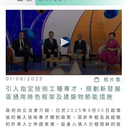
促進議會與民間的溝通交流，增強公眾對政府
的信任。
第一節：議事
• 精要報道每周議會大事，包括各項法案的審
議進度、重要政策討論等，讓市民大眾對各項
民生議題有第一手的掌握。
第二節：論事
• 就每集的議題，邀請有關持份者或議員，與
主持一起議事，一同討論法案、政策及各項民
0
01/08/2025
相片集
生重要議題，帶出議會事務與社會民生的密切
seconds
of
關聯，增強觀眾的理解。
引入指定技術工種專才，規劃新發展
23
minutes,
區通用綠色框架及建築物節能措施
7
(個人意見節目)
seconds
政府向立法會介紹，已於2025年6月30日起增
設的輸入技術專才類別政策，容許年輕及具經驗
的外來人士申請來港，投身八項人力極短缺的技