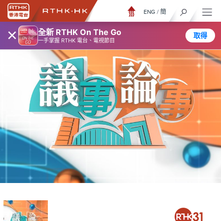
ENG
/
簡
×
全新 RTHK On The Go
取得
一手掌握 RTHK 電台、電視節目