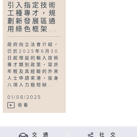
引入指定技術
嘉賓：立法會議員邱達根、香港通訊業聯會主席
工種專才，規
劉貴顯
劃新發展區通
用綠色框架...
Tag:
議事論事
,
立法會
,
議員
,
討論
,
評論
政府向立法會介紹，
已於2025年6月30
日起增設的輸入技術
專才類別政策，容許
年輕及具經驗的外來
人士申請來港，投身
八項人力極短缺...
01/08/2025
收看
交 通
社 交