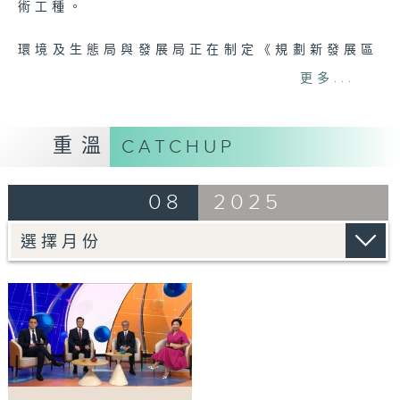
術工種。
環境及生態局與發展局正在制定《規劃新發展區
的通用綠色框架》，以作為各政策局及部門在規
更多...
劃新發展區時的指引與參考。政府目前正徵詢議
員對《綠色框架》初步構思的意見，以進一步完
善相關政策。
重溫
CATCHUP
此外，政府向議員報告了推行建築物節能措施的
08
2025
最新進展，會上有議員對日常電力測試可能增加
工商金融業界的營運成本表示關注。
至於評論部份，立法會通過「研究訂立網絡安全
法，建構完善的反網絡詐騙體系」議員議案，促
請政府訂立網絡安全法，完善反網絡詐騙體系。
今集邀請提出議案的立法會議員邱達根和香港通
訊業聯會主席劉貴顯一起探討相關問題。
主持：伍婉婷、徐俊逸