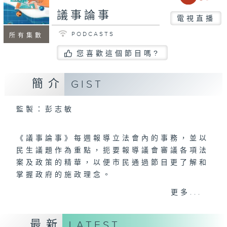
議事論事
電視直播
PODCASTS
所有集數
您喜歡這個節目嗎?
簡介
GIST
監製：彭志敏
《議事論事》每週報導立法會內的事務，並以
民生議題作為重點，扼要報導議會審議各項法
案及政策的精華，以便市民通過節目更了解和
掌握政府的施政理念。
更多...
新一季《議事論事》節目希望讓觀眾對立法
會、議員和立法過程有更深入的理解和關注，
最新
LATEST
提高公眾對社會民生議題的參與度和關注度，