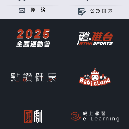
聯 絡
公眾回饋