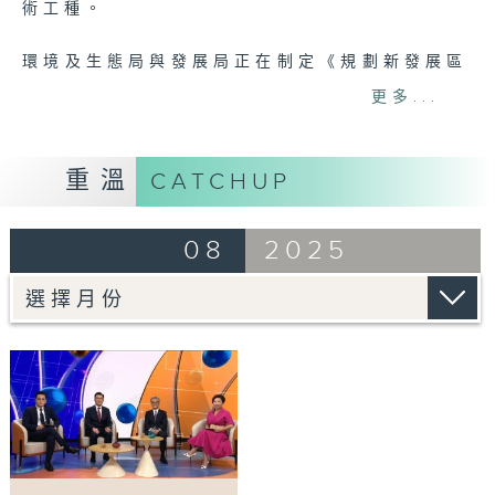
術工種。
環境及生態局與發展局正在制定《規劃新發展區
的通用綠色框架》，以作為各政策局及部門在規
更多...
劃新發展區時的指引與參考。政府目前正徵詢議
員對《綠色框架》初步構思的意見，以進一步完
善相關政策。
重溫
CATCHUP
此外，政府向議員報告了推行建築物節能措施的
08
2025
最新進展，會上有議員對日常電力測試可能增加
工商金融業界的營運成本表示關注。
至於評論部份，立法會通過「研究訂立網絡安全
法，建構完善的反網絡詐騙體系」議員議案，促
請政府訂立網絡安全法，完善反網絡詐騙體系。
今集邀請提出議案的立法會議員邱達根和香港通
訊業聯會主席劉貴顯一起探討相關問題。
主持：伍婉婷、徐俊逸