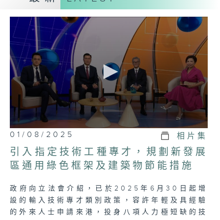
促進議會與民間的溝通交流，增強公眾對政府
的信任。
第一節：議事
• 精要報道每周議會大事，包括各項法案的審
議進度、重要政策討論等，讓市民大眾對各項
民生議題有第一手的掌握。
第二節：論事
• 就每集的議題，邀請有關持份者或議員，與
主持一起議事，一同討論法案、政策及各項民
0
01/08/2025
相片集
生重要議題，帶出議會事務與社會民生的密切
seconds
of
關聯，增強觀眾的理解。
引入指定技術工種專才，規劃新發展
23
minutes,
區通用綠色框架及建築物節能措施
7
(個人意見節目)
seconds
政府向立法會介紹，已於2025年6月30日起增
設的輸入技術專才類別政策，容許年輕及具經驗
的外來人士申請來港，投身八項人力極短缺的技