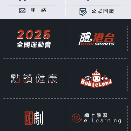
聯 絡
公眾回饋