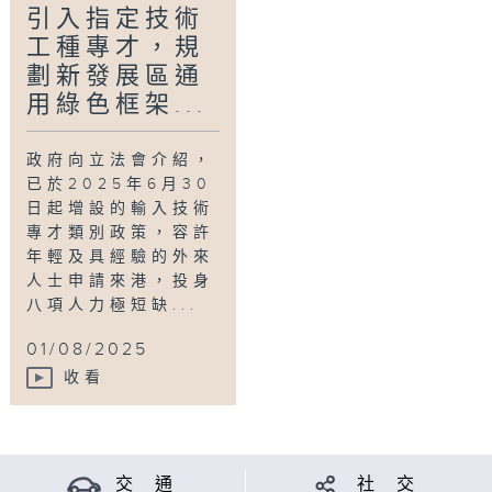
引入指定技術
嘉賓：立法會議員邱達根、香港通訊業聯會主席
工種專才，規
劉貴顯
劃新發展區通
用綠色框架...
Tag:
議事論事
,
立法會
,
議員
,
討論
,
評論
政府向立法會介紹，
已於2025年6月30
日起增設的輸入技術
專才類別政策，容許
年輕及具經驗的外來
人士申請來港，投身
八項人力極短缺...
01/08/2025
收看
交 通
社 交