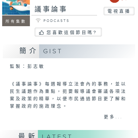
議事論事
電視直播
PODCASTS
所有集數
您喜歡這個節目嗎?
簡介
GIST
監製：彭志敏
《議事論事》每週報導立法會內的事務，並以
民生議題作為重點，扼要報導議會審議各項法
案及政策的精華，以便市民通過節目更了解和
掌握政府的施政理念。
更多...
新一季《議事論事》節目希望讓觀眾對立法
會、議員和立法過程有更深入的理解和關注，
最新
LATEST
提高公眾對社會民生議題的參與度和關注度，