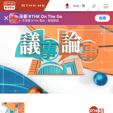
ENG
/
簡
×
全新 RTHK On The Go
取得
一手掌握 RTHK 電台、電視節目