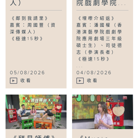
人）
院戲劇學院...
《鄰到我請里》
《埋嚟介紹返》
嘉賓：周國豐（資
嘉賓：潘國權（香
深傳媒人）
港演藝學院戲劇學
《極速15秒》
院應用劇場三年級
碩士生）、司徒德
志（參演長者）
《極速15秒》
...
05/08/2026
04/08/2026
收看
收看