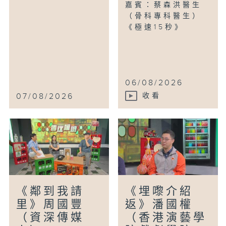
嘉賓：蔡森洪醫生
（骨科專科醫生）
《極速15秒》
06/08/2026
07/08/2026
收看
《鄰到我請
《埋嚟介紹
里》周國豐
返》潘國權
（資深傳媒
（香港演藝學