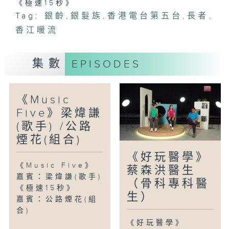
《極速15秒》
Tag:
銀齡
,
銀髮族
,
香港電台第五台
,
長者
,
香江暖流
集數
EPISODES
《Music
Five》梁煒謙
(歌手) /公路
煙花(組合)
《好玩醫學》
《Music Five》
蔡森洪醫生
嘉賓：梁煒謙(歌手)
（骨科專科醫
《極速15秒》
生）
嘉賓：公路煙花(組
合)
《好玩醫學》