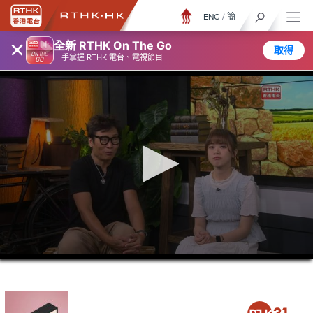
ENG
/
簡
×
全新 RTHK On The Go
取得
一手掌握 RTHK 電台、電視節目
0
seconds
of
46
minutes,
16