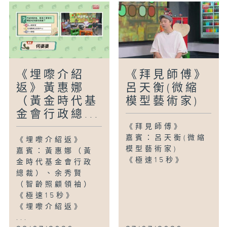
《埋嚟介紹
《拜見師傅》
返》黃惠娜
呂天衡(微縮
（黃金時代基
模型藝術家)
金會行政總...
《拜見師傅》
嘉賓：呂天衡(微縮
《埋嚟介紹返》
模型藝術家)
嘉賓：黃惠娜（黃
《極速15秒》
金時代基金會行政
總裁）、余秀賢
（智齡照顧領袖）
《極速15秒》
《埋嚟介紹返》
...