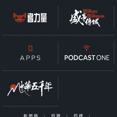
新聞稿
|
招聘
|
招標
|