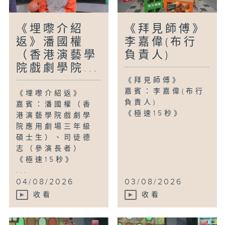
《埋嚟介紹
《拜見師傅》
返》潘國權
李嘉偉(布行
（香港演藝學
負責人)
院戲劇學院...
《拜見師傅》
嘉賓：李嘉偉(布行
《埋嚟介紹返》
負責人)
嘉賓：潘國權（香
《極速15秒》
港演藝學院戲劇學
院應用劇場三年級
碩士生）、司徒德
志（參演長者）
《極速15秒》
...
04/08/2026
03/08/2026
收看
收看