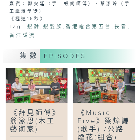
嘉賓：鄭安延（手工蠟燭師傅）、蔡潔玲（手
工蠟燭學徒）
《極速15秒》
Tag:
銀齡
,
銀髮族
,
香港電台第五台
,
長者
,
香江暖流
集數
EPISODES
《拜見師傅》
《Music
翁泳恩(木工
Five》梁煒謙
藝術家)
(歌手) /公路
煙花(組合)