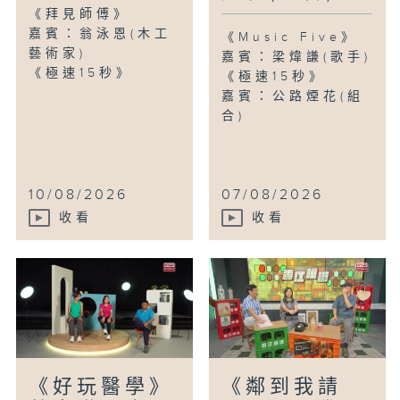
《拜見師傅》
嘉賓：翁泳恩(木工
《Music Five》
藝術家)
嘉賓：梁煒謙(歌手)
《極速15秒》
《極速15秒》
嘉賓：公路煙花(組
合)
10/08/2026
07/08/2026
收看
收看
《好玩醫學》
《鄰到我請