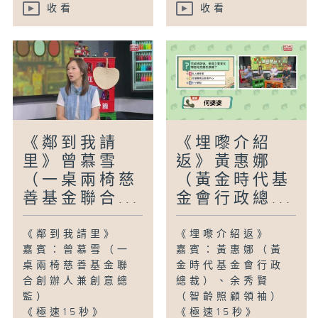
收看
收看
《鄰到我請
《埋嚟介紹
里》曾慕雪
返》黃惠娜
（一桌兩椅慈
（黃金時代基
善基金聯合...
金會行政總...
《鄰到我請里》
《埋嚟介紹返》
嘉賓：曾慕雪（一
嘉賓：黃惠娜（黃
桌兩椅慈善基金聯
金時代基金會行政
合創辦人兼創意總
總裁）、余秀賢
監）
（智齡照顧領袖）
《極速15秒》
《極速15秒》