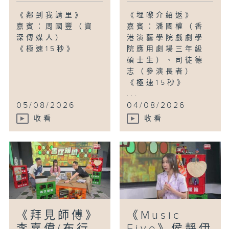
《鄰到我請里》
《埋嚟介紹返》
嘉賓：周國豐（資
嘉賓：潘國權（香
深傳媒人）
港演藝學院戲劇學
《極速15秒》
院應用劇場三年級
碩士生）、司徒德
志（參演長者）
《極速15秒》
...
05/08/2026
04/08/2026
收看
收看
《拜見師傅》
《Music
李嘉偉(布行
Five》侯靜伊