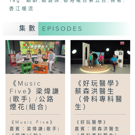
Tag:
銀齡
,
銀髮族
,
香港電台第五台
,
長者
,
香江暖流
集數
EPISODES
《Music
《好玩醫學》
Five》梁煒謙
蔡森洪醫生
(歌手) /公路
（骨科專科醫
煙花(組合)
生）
《Music Five》
《好玩醫學》
嘉賓：梁煒謙(歌手)
嘉賓：蔡森洪醫生