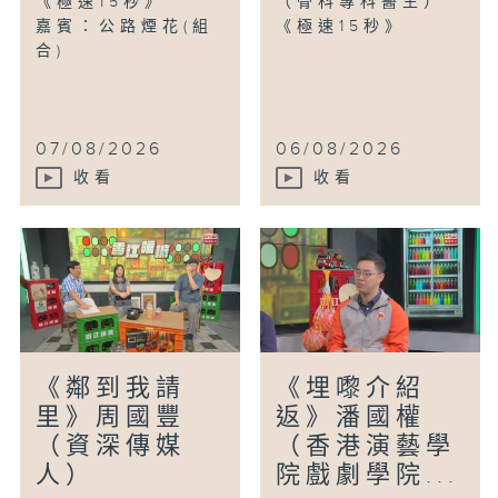
《極速15秒》
（骨科專科醫生）
嘉賓：公路煙花(組
《極速15秒》
合)
07/08/2026
06/08/2026
收看
收看
《鄰到我請
《埋嚟介紹
里》周國豐
返》潘國權
（資深傳媒
（香港演藝學
人）
院戲劇學院...