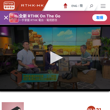
ENG
/
簡
×
全新 RTHK On The Go
取得
一手掌握 RTHK 電台、電視節目
0
seconds
of
47
minutes,
18