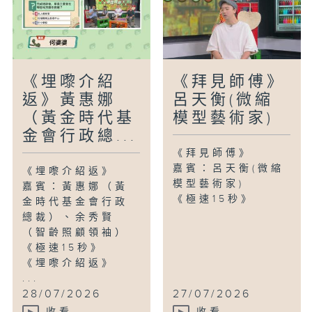
《埋嚟介紹
《拜見師傅》
返》黃惠娜
呂天衡(微縮
（黃金時代基
模型藝術家)
金會行政總...
《拜見師傅》
嘉賓：呂天衡(微縮
《埋嚟介紹返》
模型藝術家)
嘉賓：黃惠娜（黃
《極速15秒》
金時代基金會行政
總裁）、余秀賢
（智齡照顧領袖）
《極速15秒》
《埋嚟介紹返》
...
28/07/2026
27/07/2026