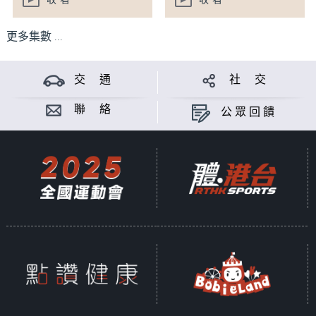
收看
收看
更多集數 ...
交 通
社 交
聯 絡
公眾回饋