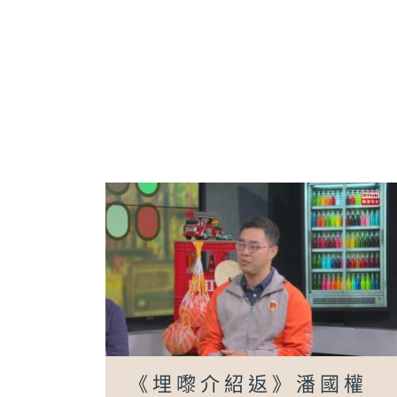
《埋嚟介紹返》潘國權