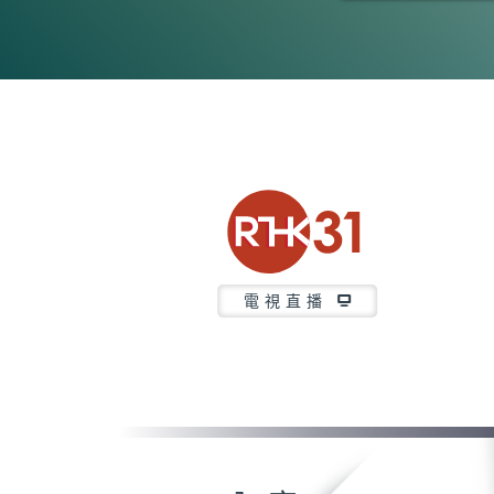
0
seconds
of
48
minutes,
29
seconds
Volume
90%
電視直播