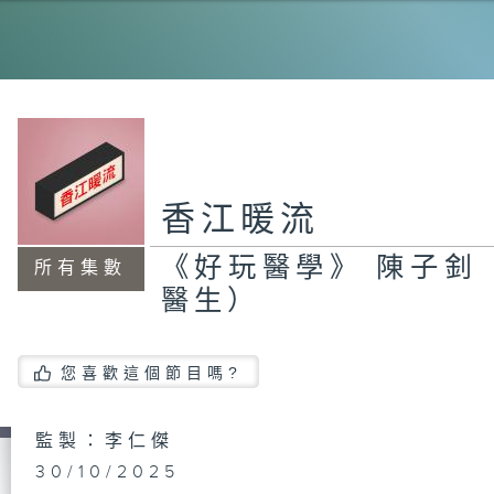
《
國
院
場
生
（
容
舍
香江暖流
（
援
管
蝶
《好玩醫學》 陳子釗
所有集數
醫生）
《
您喜歡這個節目嗎?
偉
監製：李仁傑
30/10/2025