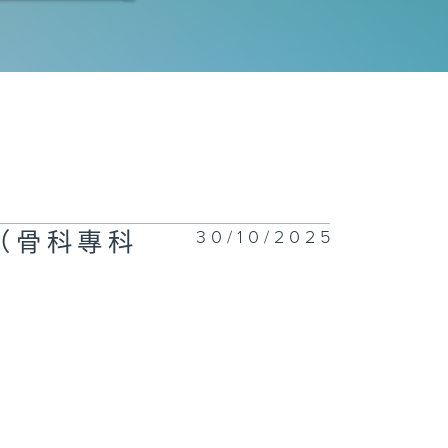
埋嚟介紹返》潘
權（香港演藝學
戲劇學院應用劇
三年級碩士
）、 司徒德志
參演長者） /
文杰（ 「好鄰
＠大埔」富蝶邨
第二期）地區支
網絡計劃計劃主
）、黃敏霞（富
邨居民）
30/10/2025
（骨科專科
拜見師傅》李嘉
(布行負責人)