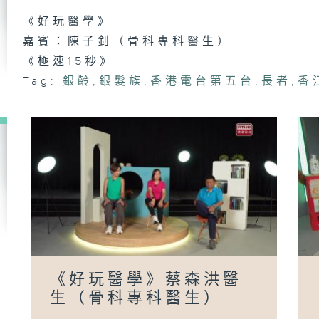
《M
侯
《好玩醫學》
周
嘉賓：陳子釗（骨科專科醫生）
《極速15秒》
Tag:
銀齡
,
銀髮族
,
香港電台第五台
,
長者
,
香
《
洋
生
《
慕
善
兼
《好玩醫學》蔡森洪醫
《
生（骨科專科醫生）
惠
金