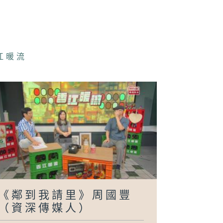
usic Five》
靜伊 (歌手) /
吉佩(歌手)
江暖流
好玩醫學》莫昆
醫生（普通科醫
）
鄰到我請里》曾
雪（一桌兩椅慈
基金聯合創辦人
創意總監）
《鄰到我請里》周國豐
埋嚟介紹返》黃
（資深傳媒人）
娜（黃金時代基
會行政總裁）、