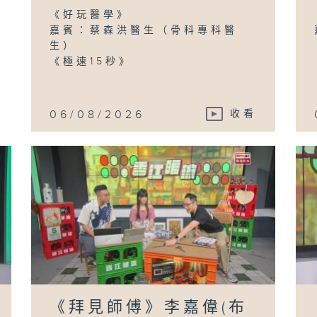
余
領
《好玩醫學》
(
室
嘉賓：蔡森洪醫生（骨科專科醫
政
生）
(
《極速15秒》
06/08/2026
收看
《
衡
家)
《M
陳
/D
《拜見師傅》李嘉偉(布