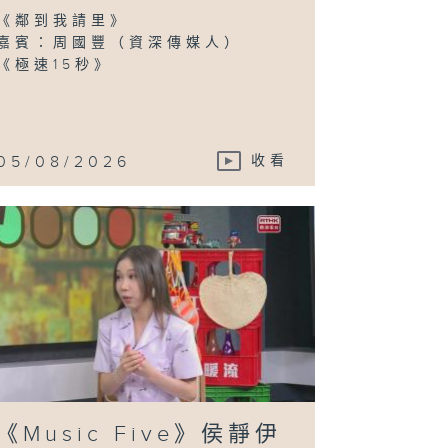
秀賢（智齡照顧
袖） / 鍾永基
《鄰到我請里》
香港長者健體教
聯合創辦人兼行
嘉賓：周國豐（資深傳媒人）
總裁)、潘寶霞
《極速15秒》
長者健體教練)
05/08/2026
收看
拜見師傅》呂天
(微縮模型藝術
usic Five》
葦璇 (歌手)
elta T(歌手)
《Music Five》侯靜伊