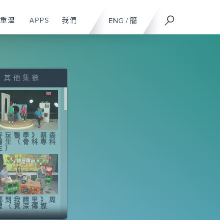
重溫
APPS
我們
ENG
/
簡
其他集數
好玩醫學》蔡森
醫生（骨科專科
生）
鄰到我請里》周
豐（資深傳媒
）