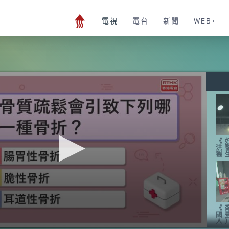
電視
電台
新聞
WEB+
《
洪
醫
《
國
人