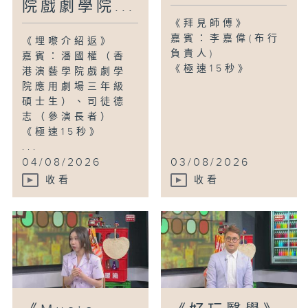
院戲劇學院...
《拜見師傅》
嘉賓：李嘉偉(布行
《埋嚟介紹返》
負責人)
嘉賓：潘國權（香
《極速15秒》
港演藝學院戲劇學
院應用劇場三年級
碩士生）、司徒德
志（參演長者）
《極速15秒》
...
04/08/2026
03/08/2026
收看
收看