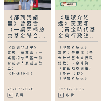
《鄰到我請
《埋嚟介紹
里》曾慕雪
返》黃惠娜
（一桌兩椅慈
（黃金時代基
善基金聯合...
金會行政總...
《鄰到我請里》
《埋嚟介紹返》
嘉賓：曾慕雪（一
嘉賓：黃惠娜（黃
桌兩椅慈善基金聯
金時代基金會行政
合創辦人兼創意總
總裁）、余秀賢
監）
（智齡照顧領袖）
《極速15秒》
《極速15秒》
《埋嚟介紹返》
...
29/07/2026
28/07/2026
收看
收看