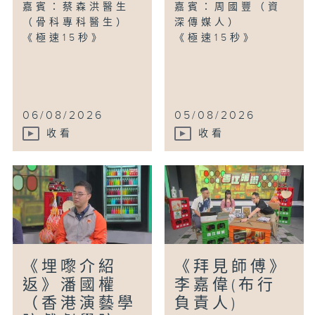
嘉賓：蔡森洪醫生
嘉賓：周國豐（資
（骨科專科醫生）
深傳媒人）
《極速15秒》
《極速15秒》
06/08/2026
05/08/2026
收看
收看
《埋嚟介紹
《拜見師傅》
返》潘國權
李嘉偉(布行
（香港演藝學
負責人)