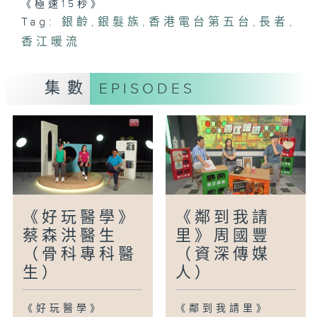
《極速15秒》
Tag:
銀齡
,
銀髮族
,
香港電台第五台
,
長者
,
香江暖流
集數
EPISODES
《好玩醫學》
《鄰到我請
蔡森洪醫生
里》周國豐
（骨科專科醫
（資深傳媒
生）
人）
《好玩醫學》
《鄰到我請里》