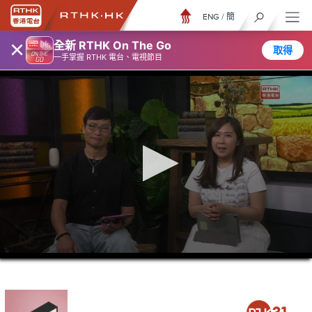
ENG
/
簡
×
全新 RTHK On The Go
取得
一手掌握 RTHK 電台、電視節目
0
seconds
of
46
minutes,
43