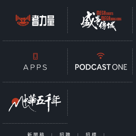
新聞稿
|
招聘
|
招標
|