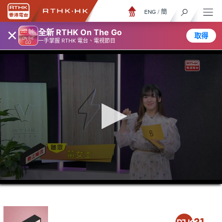
ENG
/
簡
×
全新 RTHK On The Go
取得
一手掌握 RTHK 電台、電視節目
0
seconds
of
46
minutes,
35