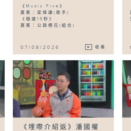
《Music Five》
嘉賓：梁煒謙(歌手)
《極速15秒》
嘉賓：公路煙花(組合)
《
惠
金
余
領
(
07/08/2026
收看
室
政
(
《
衡
家)
《埋嚟介紹返》潘國權