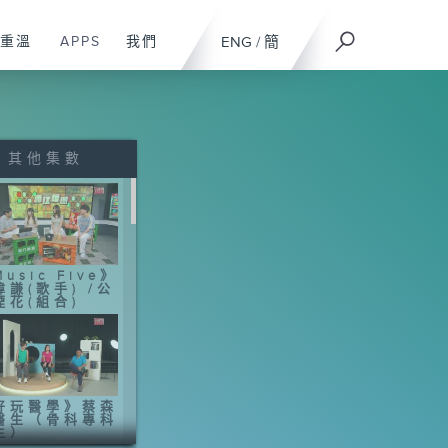
重溫
APPS
我們
ENG
/
簡
其他集數
usic Five》
煒謙(歌手) /公
煙花(組合)
好玩醫學》蔡森
醫生（骨科專科
生）