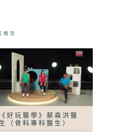
拜見師傅》李嘉
(布行負責人)
江暖流
usic Five》
靜伊 (歌手) /
吉佩(歌手)
好玩醫學》莫昆
醫生（普通科醫
）
《好玩醫學》蔡森洪醫
鄰到我請里》曾
雪（一桌兩椅慈
生（骨科專科醫生）
基金聯合創辦人
創意總監）