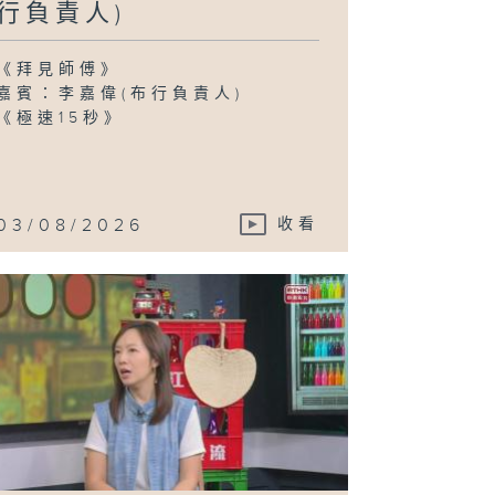
行負責人)
《拜見師傅》
嘉賓：李嘉偉(布行負責人)
《極速15秒》
03/08/2026
收看