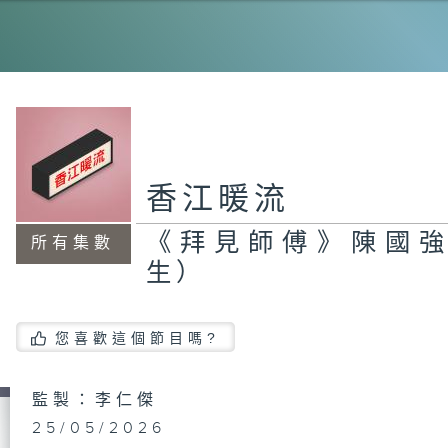
《
國
人
香江暖流
《
國
《拜見師傅》陳國
所有集數
院
場
生）
生
（
容
舍
（
援
您喜歡這個節目嗎?
管
蝶
監製：李仁傑
25/05/2026