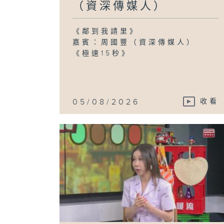
（資深傳媒人）
《鄰到我請里》
嘉賓：周國豐（資深傳媒人）
《極速15秒》
05/08/2026
收看