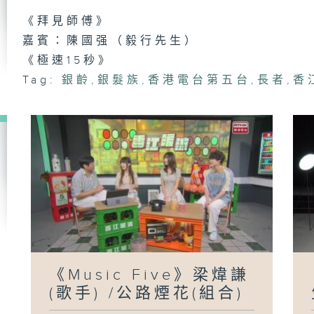
《
《拜見師傅》
偉
嘉賓：陳國强（毅行先生）
《極速15秒》
Tag:
銀齡
,
銀髮族
,
香港電台第五台
,
長者
,
香
《M
侯
周
《
洋
生
《Music Five》梁煒謙
《
慕
(歌手) /公路煙花(組合)
善
兼