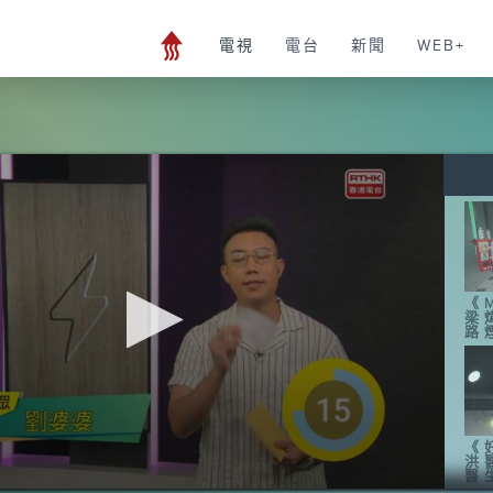
電視
電台
新聞
WEB+
《M
梁
路
《
洪
醫