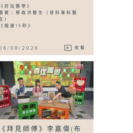
《好玩醫學》
嘉賓：蔡森洪醫生（骨科專科醫
生）
《極速15秒》
埋嚟介紹返》黃
娜（黃金時代基
會行政總裁）、
秀賢（智齡照顧
袖） / 鍾永基
香港長者健體教
06/08/2026
收看
聯合創辦人兼行
總裁)、潘寶霞
長者健體教練)
拜見師傅》呂天
(微縮模型藝術
《拜見師傅》李嘉偉(布