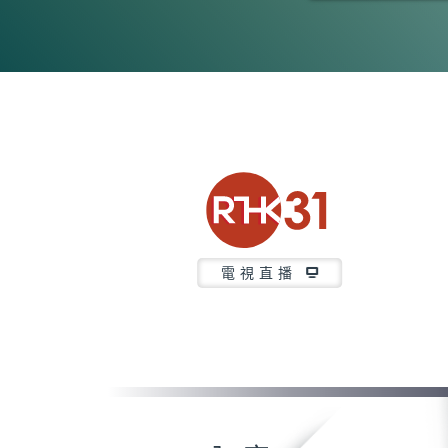
0
seconds
of
47
minutes,
52
seconds
Volume
90%
電視直播