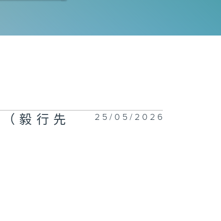
鄰到我請里》周
豐（資深傳媒
）
埋嚟介紹返》潘
權（香港演藝學
25/05/2026
強（毅行先
戲劇學院應用劇
三年級碩士
）、 司徒德志
參演長者） /
文杰（ 「好鄰
＠大埔」富蝶邨
第二期）地區支
網絡計劃計劃主
）、黃敏霞（富
邨居民）