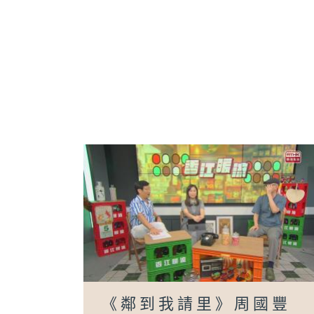
《鄰到我請里》周國豐