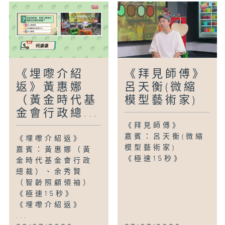
《埋嚟介紹
《拜見師傅》
返》黃惠娜
呂天衡(微縮
（黃金時代基
模型藝術家)
金會行政總...
《拜見師傅》
嘉賓：呂天衡(微縮
《埋嚟介紹返》
模型藝術家)
嘉賓：黃惠娜（黃
《極速15秒》
金時代基金會行政
總裁）、余秀賢
（智齡照顧領袖）
《極速15秒》
《埋嚟介紹返》
...