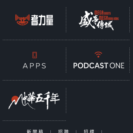
新聞稿
|
招聘
|
招標
|