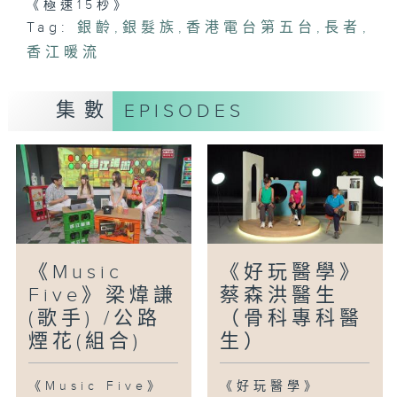
《極速15秒》
Tag:
銀齡
,
銀髮族
,
香港電台第五台
,
長者
,
香江暖流
集數
EPISODES
《Music
《好玩醫學》
Five》梁煒謙
蔡森洪醫生
(歌手) /公路
（骨科專科醫
煙花(組合)
生）
《Music Five》
《好玩醫學》