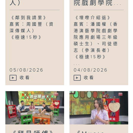
人）
院戲劇學院...
《鄰到我請里》
《埋嚟介紹返》
嘉賓：周國豐（資
嘉賓：潘國權（香
深傳媒人）
港演藝學院戲劇學
《極速15秒》
院應用劇場三年級
碩士生）、司徒德
志（參演長者）
《極速15秒》
...
05/08/2026
04/08/2026
收看
收看