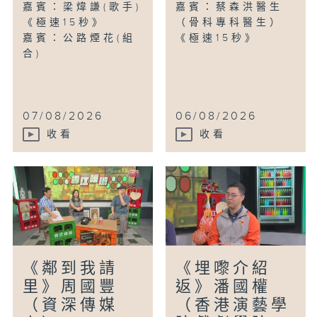
嘉賓：梁煒謙(歌手)
嘉賓：蔡森洪醫生
《極速15秒》
（骨科專科醫生）
嘉賓：公路煙花(組
《極速15秒》
合)
07/08/2026
06/08/2026
收看
收看
《鄰到我請
《埋嚟介紹
里》周國豐
返》潘國權
（資深傳媒
（香港演藝學