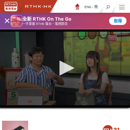
ENG
/
簡
×
全新 RTHK On The Go
取得
一手掌握 RTHK 電台、電視節目
0
seconds
of
46
minutes,
10