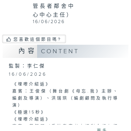
管長者鄰舍中
心中心主任）
16/06/2026
您喜歡這個節目嗎?
內容
CONTENT
監製：李仁傑
16/06/2026
《埋嚟介紹返》
嘉賓：王俊傑（舞台劇《母忘.我》主辦、
編劇及導演）、洪瑞珙（編劇顧問及執行導
演）
《極速15秒》
《埋嚟介紹返》
嘉賓：黃智堅（香港耆康老人福利會候任行
更多...