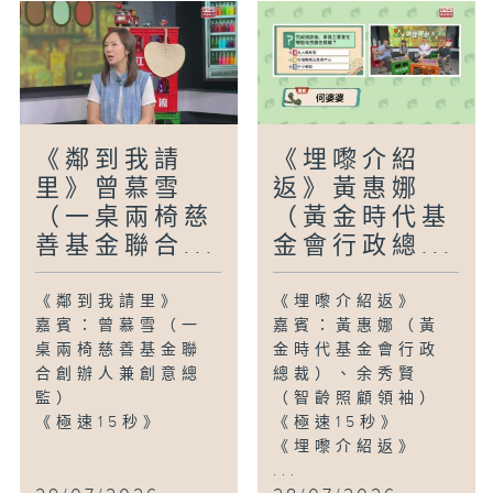
《鄰到我請
《埋嚟介紹
里》曾慕雪
返》黃惠娜
（一桌兩椅慈
（黃金時代基
善基金聯合...
金會行政總...
《鄰到我請里》
《埋嚟介紹返》
嘉賓：曾慕雪（一
嘉賓：黃惠娜（黃
桌兩椅慈善基金聯
金時代基金會行政
合創辦人兼創意總
總裁）、余秀賢
監）
（智齡照顧領袖）
《極速15秒》
《極速15秒》
《埋嚟介紹返》
...