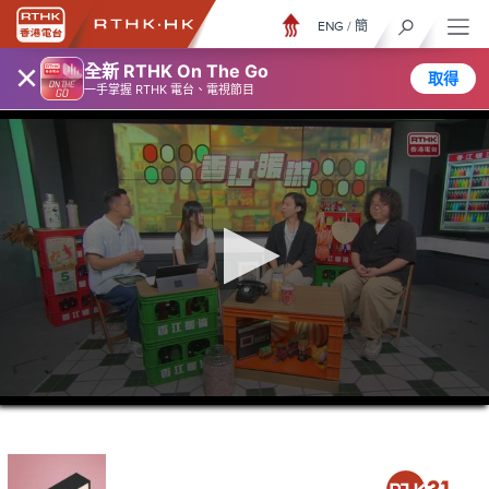
ENG
/
簡
×
全新 RTHK On The Go
取得
一手掌握 RTHK 電台、電視節目
0
seconds
of
46
minutes,
34