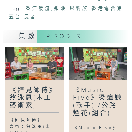
政總監）、莊麟翔（耆康會馮艷管長者鄰舍
Tag:
香江暖流
,
銀齡
,
銀髮族
,
香港電台第
中心中心主任）
五台
,
長者
集數
EPISODES
《拜見師傅》
《Music
翁泳恩(木工
Five》梁煒謙
藝術家)
(歌手) /公路
煙花(組合)
《拜見師傅》
嘉賓：翁泳恩(木工
《Music Five》