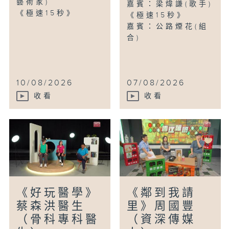
藝術家)
嘉賓：梁煒謙(歌手)
《極速15秒》
《極速15秒》
嘉賓：公路煙花(組
合)
10/08/2026
07/08/2026
收看
收看
《好玩醫學》
《鄰到我請
蔡森洪醫生
里》周國豐
（骨科專科醫
（資深傳媒