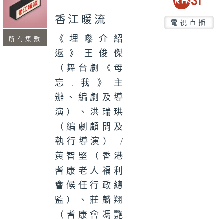
seconds
香江暖流
電視直播
《埋嚟介紹
所有集數
返》王俊傑
（舞台劇《母
忘.我》主
辦、編劇及導
演）、洪瑞珙
（編劇顧問及
執行導演） /
黃智堅（香港
耆康老人福利
會候任行政總
監）、莊麟翔
（耆康會馮艷