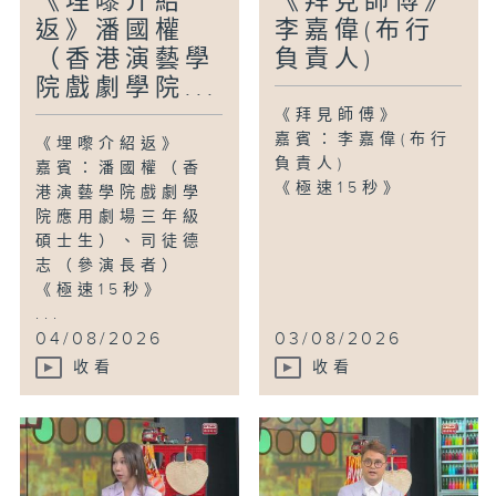
《埋嚟介紹
《拜見師傅》
返》潘國權
李嘉偉(布行
（香港演藝學
負責人)
院戲劇學院...
《拜見師傅》
嘉賓：李嘉偉(布行
《埋嚟介紹返》
負責人)
嘉賓：潘國權（香
《極速15秒》
港演藝學院戲劇學
院應用劇場三年級
碩士生）、司徒德
志（參演長者）
《極速15秒》
...
04/08/2026
03/08/2026
收看
收看