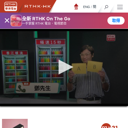
ENG
/
簡
×
全新 RTHK On The Go
取得
一手掌握 RTHK 電台、電視節目
0
seconds
of
46
minutes,
32