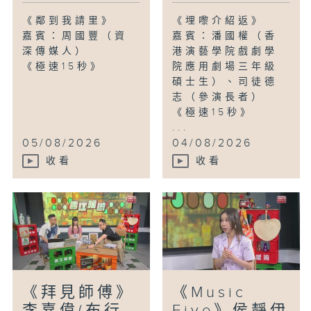
《鄰到我請里》
《埋嚟介紹返》
嘉賓：周國豐（資
嘉賓：潘國權（香
深傳媒人）
港演藝學院戲劇學
《極速15秒》
院應用劇場三年級
碩士生）、司徒德
志（參演長者）
《極速15秒》
...
05/08/2026
04/08/2026
收看
收看
《拜見師傅》
《Music
李嘉偉(布行
Five》侯靜伊