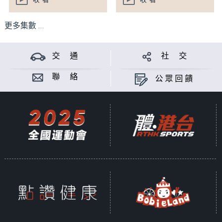
收看
收看
更多集數 ...
交 通
社 交
聯 絡
公眾回饋