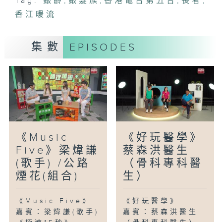
Tag:
銀齡
,
銀髮族
,
香港電台第五台
,
長者
,
香江暖流
集數
EPISODES
《Music
《好玩醫學》
Five》梁煒謙
蔡森洪醫生
(歌手) /公路
（骨科專科醫
煙花(組合)
生）
《Music Five》
《好玩醫學》
嘉賓：梁煒謙(歌手)
嘉賓：蔡森洪醫生