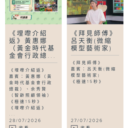
《埋嚟介紹
《拜見師傅》
返》黃惠娜
呂天衡(微縮
（黃金時代基
模型藝術家)
金會行政總...
《拜見師傅》
嘉賓：呂天衡(微縮
《埋嚟介紹返》
模型藝術家)
嘉賓：黃惠娜（黃
《極速15秒》
金時代基金會行政
總裁）、余秀賢
（智齡照顧領袖）
《極速15秒》
《埋嚟介紹返》
...
28/07/2026
27/07/2026