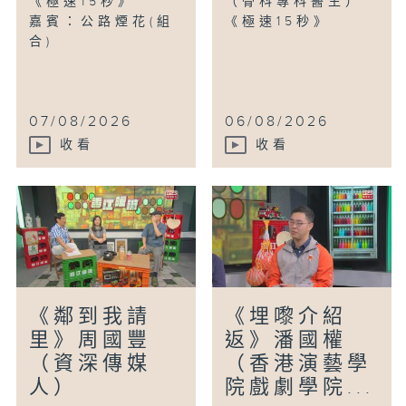
《極速15秒》
（骨科專科醫生）
嘉賓：公路煙花(組
《極速15秒》
合)
07/08/2026
06/08/2026
收看
收看
《鄰到我請
《埋嚟介紹
里》周國豐
返》潘國權
（資深傳媒
（香港演藝學
人）
院戲劇學院...