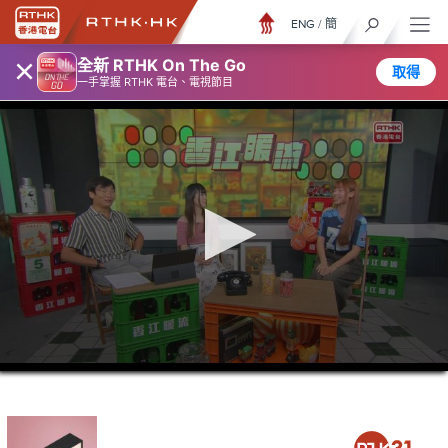
ENG
/
簡
×
全新 RTHK On The Go
取得
一手掌握 RTHK 電台、電視節目
0
seconds
of
48
minutes,
6