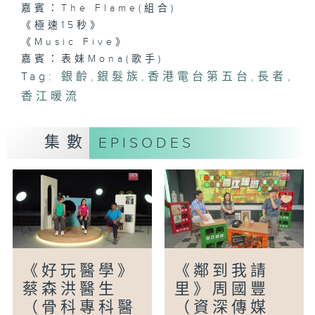
嘉賓：The Flame(組合)
《極速15秒》
《Music Five》
嘉賓：表妹Mona(歌手)
Tag:
銀齡
,
銀髮族
,
香港電台第五台
,
長者
,
香江暖流
集數
EPISODES
《好玩醫學》
《鄰到我請
蔡森洪醫生
里》周國豐
（骨科專科醫
（資深傳媒