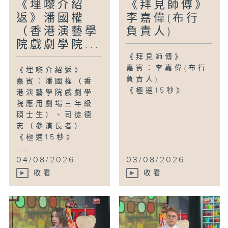
《埋嚟介紹
《拜見師傅》
返》潘國權
李嘉偉(布行
（香港演藝學
負責人)
院戲劇學院...
《拜見師傅》
嘉賓：李嘉偉(布行
《埋嚟介紹返》
負責人)
嘉賓：潘國權（香
《極速15秒》
港演藝學院戲劇學
院應用劇場三年級
碩士生）、司徒德
志（參演長者）
《極速15秒》
...
04/08/2026
03/08/2026
收看
收看