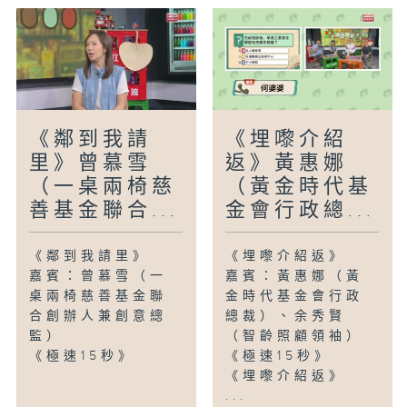
《鄰到我請
《埋嚟介紹
里》曾慕雪
返》黃惠娜
（一桌兩椅慈
（黃金時代基
善基金聯合...
金會行政總...
《鄰到我請里》
《埋嚟介紹返》
嘉賓：曾慕雪（一
嘉賓：黃惠娜（黃
桌兩椅慈善基金聯
金時代基金會行政
合創辦人兼創意總
總裁）、余秀賢
監）
（智齡照顧領袖）
《極速15秒》
《極速15秒》
《埋嚟介紹返》
...