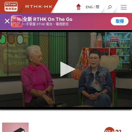
ENG
/
簡
×
全新 RTHK On The Go
取得
一手掌握 RTHK 電台、電視節目
0
seconds
of
46
minutes,
55