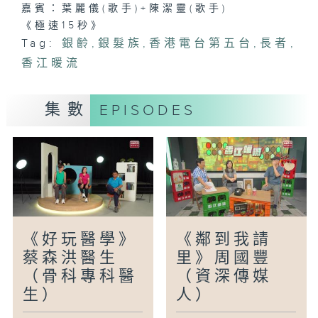
嘉賓：葉麗儀(歌手)+陳潔靈(歌手)
《極速15秒》
Tag:
銀齡
,
銀髮族
,
香港電台第五台
,
長者
,
香江暖流
集數
EPISODES
《好玩醫學》
《鄰到我請
蔡森洪醫生
里》周國豐
（骨科專科醫
（資深傳媒
生）
人）