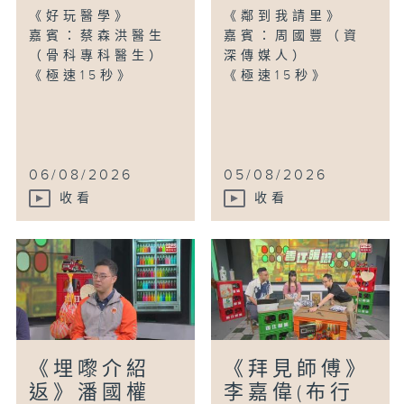
《好玩醫學》
《鄰到我請里》
嘉賓：蔡森洪醫生
嘉賓：周國豐（資
（骨科專科醫生）
深傳媒人）
《極速15秒》
《極速15秒》
06/08/2026
05/08/2026
收看
收看
《埋嚟介紹
《拜見師傅》
返》潘國權
李嘉偉(布行