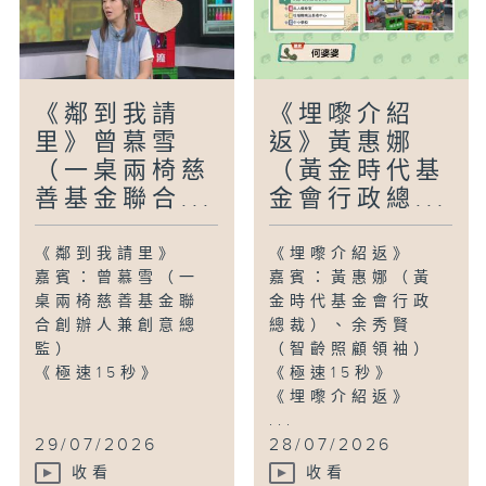
《鄰到我請
《埋嚟介紹
里》曾慕雪
返》黃惠娜
（一桌兩椅慈
（黃金時代基
善基金聯合...
金會行政總...
《鄰到我請里》
《埋嚟介紹返》
嘉賓：曾慕雪（一
嘉賓：黃惠娜（黃
桌兩椅慈善基金聯
金時代基金會行政
合創辦人兼創意總
總裁）、余秀賢
監）
（智齡照顧領袖）
《極速15秒》
《極速15秒》
《埋嚟介紹返》
...
29/07/2026
28/07/2026
收看
收看