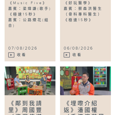
《Music Five》
《好玩醫學》
嘉賓：梁煒謙(歌手)
嘉賓：蔡森洪醫生
《極速15秒》
（骨科專科醫生）
嘉賓：公路煙花(組
《極速15秒》
合)
07/08/2026
06/08/2026
收看
收看
《鄰到我請
《埋嚟介紹
里》周國豐
返》潘國權