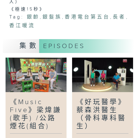
人）
《極速15秒》
Tag:
銀齡
,
銀髮族
,
香港電台第五台
,
長者
,
香江暖流
集數
EPISODES
《Music
《好玩醫學》
Five》梁煒謙
蔡森洪醫生
(歌手) /公路
（骨科專科醫
煙花(組合)
生）