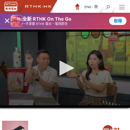
ENG
/
簡
×
全新 RTHK On The Go
取得
一手掌握 RTHK 電台、電視節目
0
seconds
of
46
minutes,
1