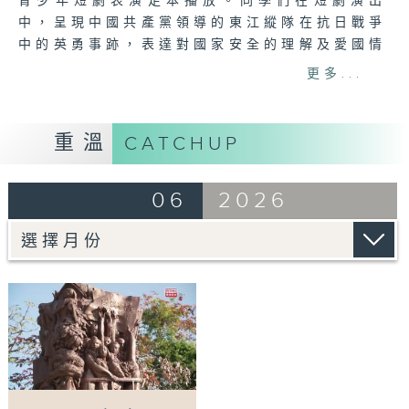
青少年短劇表演足本播放。同學們在短劇演出
中，呈現中國共產黨領導的東江縱隊在抗日戰爭
中的英勇事跡，表達對國家安全的理解及愛國情
懷。節目旨在提升市民的國家安全意識，並以深
更多...
入淺出的方式讓市民明白國家安全的重要性、全
面性，以及國家安全與全港每一位市民的密切關
係。
重溫
CATCHUP
Tag:
National Security
,
熱血東江 薪火相
06
2026
傳
,
短劇
,
全民國家安全教育日開幕典禮
,
國家安
全