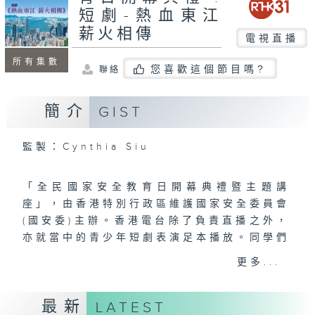
短劇-熱血東江
薪火相傳
電視直播
所有集數
您喜歡這個節目嗎?
聯絡
簡介
GIST
監製：Cynthia Siu
「全民國家安全教育日開幕典禮暨主題講
座」，由香港特別行政區維護國家安全委員會
(國安委)主辦。香港電台除了負責直播之外，
亦就當中的青少年短劇表演足本播放。同學們
在短劇演出中，呈現中國共產黨領導的東江縱
更多...
隊在抗日戰爭中的英勇事跡，表達對國家安全
的理解及愛國情懷。節目旨在提升市民的國家
最新
LATEST
安全意識，並以深入淺出的方式讓市民明白國