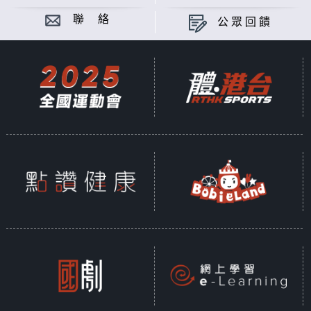
聯 絡
公眾回饋