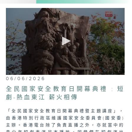
家安全的重要性、全面性，以及國家安全與全
港每一位市民的密切關係。
0
06/06/2026
seconds
of
全民國家安全教育日開幕典禮 : 短
5
minutes,
劇-熱血東江 薪火相傳
6
seconds
「全民國家安全教育日開幕典禮暨主題講座」，
由香港特別行政區維護國家安全委員會(國安委)
主辦。香港電台除了負責直播之外，亦就當中的