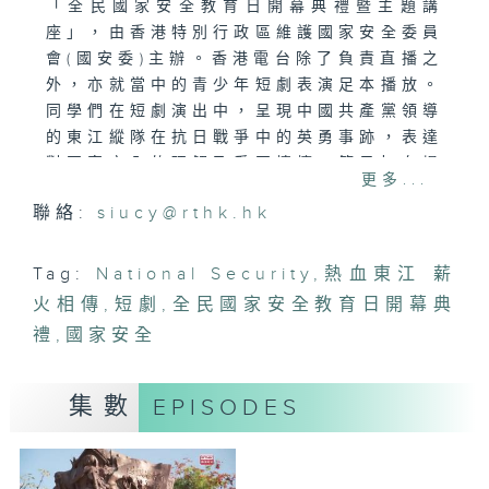
「全民國家安全教育日開幕典禮暨主題講
座」，由香港特別行政區維護國家安全委員
會(國安委)主辦。香港電台除了負責直播之
外，亦就當中的青少年短劇表演足本播放。
同學們在短劇演出中，呈現中國共產黨領導
的東江縱隊在抗日戰爭中的英勇事跡，表達
對國家安全的理解及愛國情懷。節目旨在提
更多...
升市民的國家安全意識，並以深入淺出的方
聯絡:
siucy@rthk.hk
式讓市民明白國家安全的重要性、全面性，
以及國家安全與全港每一位市民的密切關
係。
Tag:
National Security
,
熱血東江 薪
火相傳
,
短劇
,
全民國家安全教育日開幕典
禮
,
國家安全
集數
EPISODES