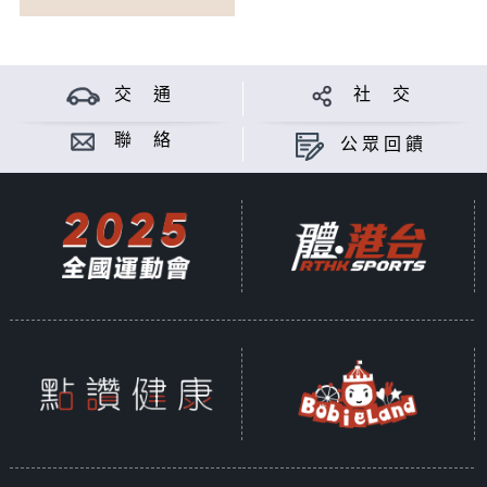
交 通
社 交
聯 絡
公眾回饋