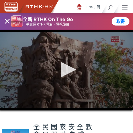
ENG
/
簡
×
全新 RTHK On The Go
取得
一手掌握 RTHK 電台、電視節目
0
seconds
of
5
minutes,
全民國家安全教
6