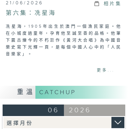
21/06/2026
相片集
第六集：冼星海
冼星海，1905年出生於澳門一個漁民家庭。他
在小城度過童年，孕育他至誠至善的品格。他筆
下震古爍今的不朽巨作《黃河大合唱》為中國音
樂史寫下光輝一頁，是每個中國人心中的「人民
音樂家」。
網上重溫至 12/05/2027
更多...
Tag:
冼星海
,
口述澳門歷史名人堂
,
澳門
,
人民音
樂家
,
黃河大合唱
重溫
CATCHUP
06
2026