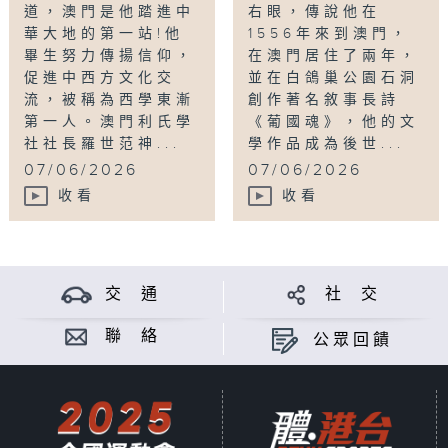
道，澳門是他踏進中
右眼，傳說他在
華大地的第一站!他
1556年來到澳門，
畢生努力傳揚信仰，
在澳門居住了兩年，
促進中西方文化交
並在白鴿巢公園石洞
流，被稱為西學東漸
創作著名敘事長詩
第一人。澳門利氏學
《葡國魂》，他的文
社社長羅世范神...
學作品成為後世...
07/06/2026
07/06/2026
收看
收看
交 通
社 交
聯 絡
公眾回饋