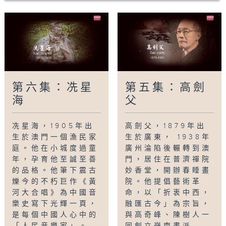
第六集：冼星
第五集：高劍
海
父
冼星海，1905年出
高劍父，1879年出
生於澳門一個漁民家
生於廣東， 1938年
庭。他在小城度過童
廣州淪陷後輾轉到澳
年，孕育他至誠至善
門，居住在普濟禪院
的品格。他筆下震古
妙香堂，開辦春睡畫
爍今的不朽巨作《黃
院。他提倡藝術革
河大合唱》為中國音
命，以「折衷中西，
樂史寫下光輝一頁，
融匯古今」為宗旨，
是每個中國人心中的
與高奇峰、陳樹人一