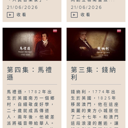
「人民音樂家」。
同創立嶺南畫派...
21/06/2026
21/06/2026
收看
收看
第四集：馬禮
第三集：錢納
遜
利
馬禮遜，1782年出
錢納利，1774年出
生於英國南方一個鄉
生於英國，1825年
村，自細敬虔好學，
移居澳門，他在這座
二十歲就成爲傳道
美麗的東方小城居住
人，兩年後，他被差
了二十七年。和澳門
派將福音帶給華人。
這段浪漫的邂逅，讓