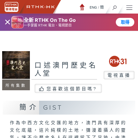
ENG
/
簡
×
全新 RTHK On The Go
取得
一手掌握 RTHK 電台、電視節目
口述澳門歷史名
人堂
電視直播
所有集數
您喜歡這個節目嗎?
簡介
GIST
作為中西方文化交匯的地方，澳門具有深厚的
文化底蘊，這片純樸的土地，彌漫着攝人的靈
氣，讓不少歷史名人在這裡留下了足跡，由澳