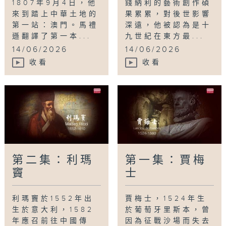
1807年9月4日，他
錢納利的藝術創作碩
來到踏上中華土地的
果累累，對後世影響
第一站：澳門。馬禮
深遠，他被認為是十
遜翻譯了第一本...
九世紀在東方最...
14/06/2026
14/06/2026
收看
收看
第二集：利瑪
第一集：賈梅
竇
士
利瑪竇於1552年出
賈梅士，1524年生
生於意大利，1582
於葡萄牙里斯本，曾
年應召前往中國傳
因為征戰沙場而失去