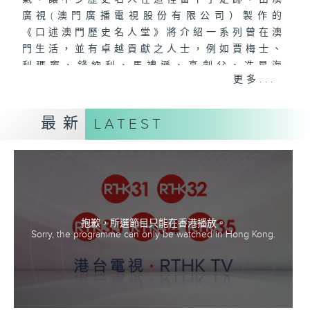
廣視(澳門廣播電視股份有限公司）製作的
《口述澳門歷史名人堂》將介紹一系列曾在澳
門生活，並有卓越貢獻之人士，例如賈梅士、
利瑪竇、錢納利、馬禮遜、高劍父、冼星海
更多...
等。節目將請來學者及各界嘉賓述說他們的故
事，記錄這些名留千古的動人事跡，讓更多人
認識他們。
最新
LATEST
抱歉，所選節目只能在香港播放。
Sorry, the programme can only be watched in Hong Kong.