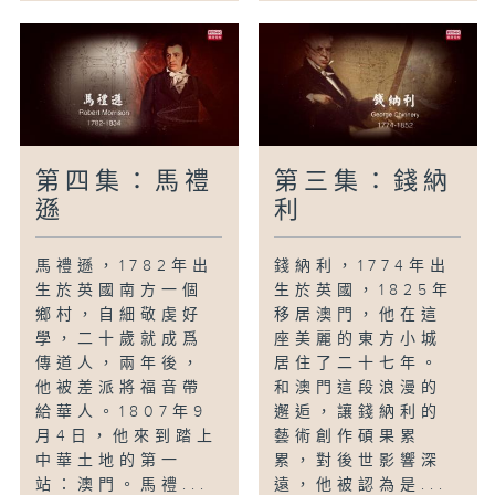
第四集：馬禮
第三集：錢納
遜
利
馬禮遜，1782年出
錢納利，1774年出
生於英國南方一個
生於英國，1825年
鄉村，自細敬虔好
移居澳門，他在這
學，二十歲就成爲
座美麗的東方小城
傳道人，兩年後，
居住了二十七年。
他被差派將福音帶
和澳門這段浪漫的
給華人。1807年9
邂逅，讓錢納利的
月4日，他來到踏上
藝術創作碩果累
中華土地的第一
累，對後世影響深
站：澳門。馬禮...
遠，他被認為是...