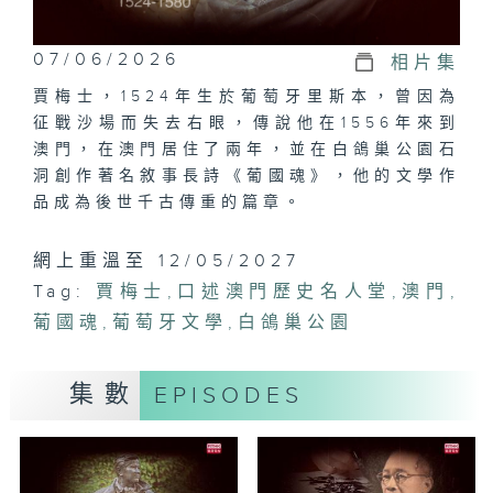
07/06/2026
相片集
賈梅士，1524年生於葡萄牙里斯本，曾因為
征戰沙場而失去右眼，傳說他在1556年來到
澳門，在澳門居住了兩年，並在白鴿巢公園石
洞創作著名敘事長詩《葡國魂》，他的文學作
品成為後世千古傳重的篇章。
網上重溫至 12/05/2027
Tag:
賈梅士
,
口述澳門歷史名人堂
,
澳門
,
葡國魂
,
葡萄牙文學
,
白鴿巢公園
集數
EPISODES