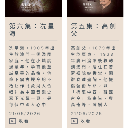
第六集：冼星
第五集：高劍
海
父
冼星海，1905年出
高劍父，1879年出
生於澳門一個漁民
生於廣東， 1938
家庭。他在小城度
年廣州淪陷後輾轉
過童年，孕育他至
到澳門，居住在普
誠至善的品格。他
濟禪院妙香堂，開
筆下震古爍今的不
辦春睡畫院。他提
朽巨作《黃河大合
倡藝術革命，以
唱》為中國音樂史
「折衷中西，融匯
寫下光輝一頁，是
古今」為宗旨，與
每個中國人心中...
高奇峰、陳樹人...
21/06/2026
21/06/2026
收看
收看