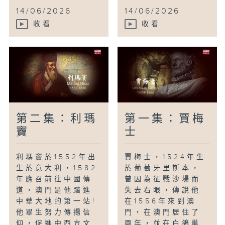
14/06/2026
14/06/2026
收看
收看
第二集：利瑪
第一集：賈梅
竇
士
利瑪竇於1552年出
賈梅士，1524年生
生於意大利，1582
於葡萄牙里斯本，
年應召前往中國傳
曾因為征戰沙場而
道，澳門是他踏進
失去右眼，傳說他
中華大地的第一站!
在1556年來到澳
他畢生努力傳揚信
門，在澳門居住了
仰，促進中西方文
兩年，並在白鴿巢