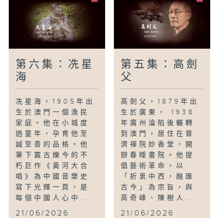
第六集：冼星
第五集：高劍
海
父
冼星海，1905年出
高劍父，1879年出
生於澳門一個漁民
生於廣東， 1938
家庭。他在小城度
年廣州淪陷後輾轉
過童年，孕育他至
到澳門，居住在普
誠至善的品格。他
濟禪院妙香堂，開
筆下震古爍今的不
辦春睡畫院。他提
朽巨作《黃河大合
倡藝術革命，以
唱》為中國音樂史
「折衷中西，融匯
寫下光輝一頁，是
古今」為宗旨，與
每個中國人心中...
高奇峰、陳樹人...
21/06/2026
21/06/2026