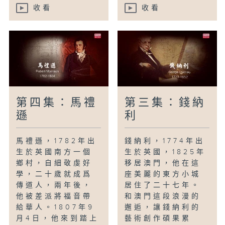
收看
收看
第四集：馬禮
第三集：錢納
遜
利
馬禮遜，1782年出
錢納利，1774年出
生於英國南方一個
生於英國，1825年
鄉村，自細敬虔好
移居澳門，他在這
學，二十歲就成爲
座美麗的東方小城
傳道人，兩年後，
居住了二十七年。
他被差派將福音帶
和澳門這段浪漫的
給華人。1807年9
邂逅，讓錢納利的
月4日，他來到踏上
藝術創作碩果累