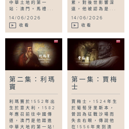
中華土地的第一
累，對後世影響深
站：澳門。馬禮...
遠，他被認為是...
14/06/2026
14/06/2026
收看
收看
第二集：利瑪
第一集：賈梅
竇
士
利瑪竇於1552年出
賈梅士，1524年生
生於意大利，1582
於葡萄牙里斯本，
年應召前往中國傳
曾因為征戰沙場而
道，澳門是他踏進
失去右眼，傳說他
中華大地的第一站!
在1556年來到澳