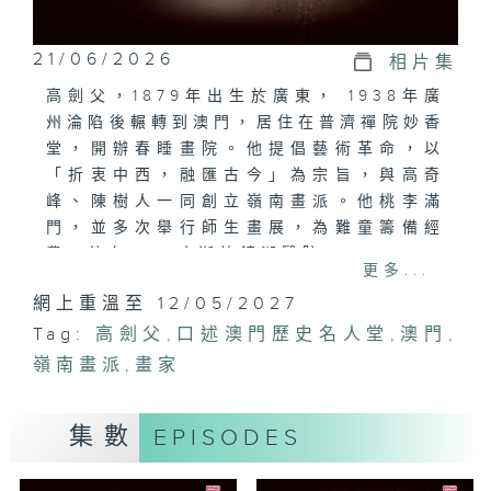
21/06/2026
相片集
高劍父，1879年出生於廣東， 1938年廣
州淪陷後輾轉到澳門，居住在普濟禪院妙香
堂，開辦春睡畫院。他提倡藝術革命，以
「折衷中西，融匯古今」為宗旨，與高奇
峰、陳樹人一同創立嶺南畫派。他桃李滿
門，並多次舉行師生畫展，為難童籌備經
費，他在1951病逝於鏡湖醫院。
更多...
網上重溫至 12/05/2027
Tag:
高劍父
,
口述澳門歷史名人堂
,
澳門
,
嶺南畫派
,
畫家
集數
EPISODES