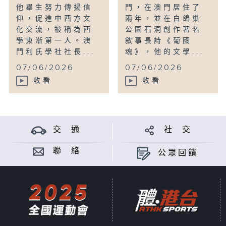
他畢生努力傳揚信
門，在澳門居住了
仰，促進中西方文
兩年，並在白鴿巢
化交流，被稱為西
公園石洞創作著名
學東漸第一人。澳
敘事長詩《葡國
門利氏學社社長...
魂》，他的文學...
07/06/2026
07/06/2026
收看
收看
交 通
社 交
聯 絡
公眾回饋