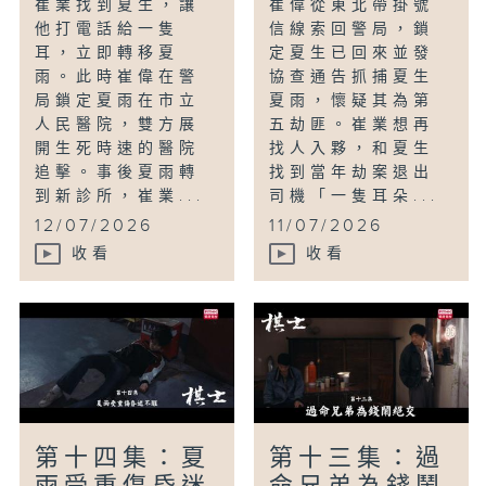
崔業找到夏生，讓
崔偉從東北帶掛號
他打電話給一隻
信線索回警局，鎖
耳，立即轉移夏
定夏生已回來並發
雨。此時崔偉在警
協查通告抓捕夏生
局鎖定夏雨在市立
夏雨，懷疑其為第
人民醫院，雙方展
五劫匪。崔業想再
開生死時速的醫院
找人入夥，和夏生
追擊。事後夏雨轉
找到當年劫案退出
到新診所，崔業...
司機「一隻耳朵...
12/07/2026
11/07/2026
收看
收看
第十四集：夏
第十三集：過