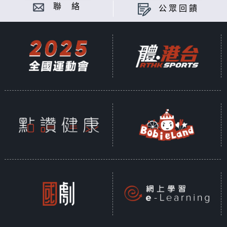
聯 絡
公眾回饋