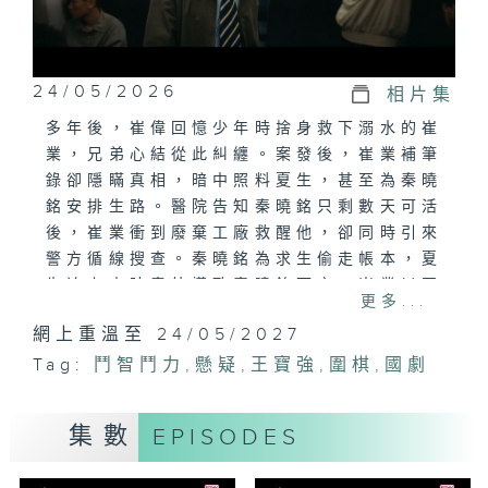
24/05/2026
相片集
多年後，崔偉回憶少年時捨身救下溺水的崔
業，兄弟心結從此糾纏。案發後，崔業補筆
錄卻隱瞞真相，暗中照料夏生，甚至為秦曉
銘安排生路。醫院告知秦曉銘只剩數天可活
後，崔業衝到廢棄工廠救醒他，卻同時引來
警方循線搜查。秦曉銘為求生偷走帳本，夏
生追上去時意外導致秦曉銘死亡。崔業以圍
更多...
棋佈局製造錯覺，最終引導偵查「錯認」第
網上重溫至 24/05/2027
五名內應，真相在置換中悄然成形。
Tag:
鬥智鬥力
,
懸疑
,
王寶強
,
圍棋
,
國劇
集數
EPISODES