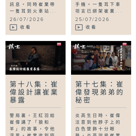
訊息。同時崔業帶
手機。一隻耳下車
一隻耳到火車站...
坦言已綁架崔業...
26/07/2026
25/07/2026
收看
收看
第十八集：崔
第十七集：崔
偉設計讓崔業
偉發現弟弟的
暴露
秘密
警局裏，王紅羽給
炎高生日時，崔偉
崔偉講了「狼和
注意到他脖子上的
羊」的故事，令他
白色墜飾十分眼
深思。崔業收到陌
熟，炎高說是崔業