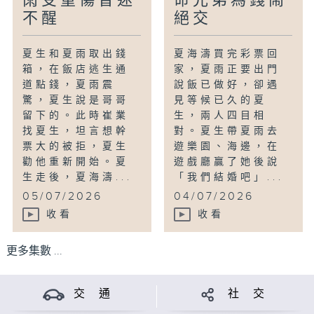
雨受重傷昏迷
命兄弟為錢鬧
不醒
絕交
夏生和夏雨取出錢
夏海濤買完彩票回
箱，在飯店逃生通
家，夏雨正要出門
道點錢，夏雨震
說飯已做好，卻遇
驚，夏生說是哥哥
見等候已久的夏
留下的。此時崔業
生，兩人四目相
找夏生，坦言想幹
對。夏生帶夏雨去
票大的被拒，夏生
遊樂園、海邊，在
勸他重新開始。夏
遊戲廳贏了她後說
生走後，夏海濤...
「我們結婚吧」...
05/07/2026
04/07/2026
收看
收看
更多集數 ...
交 通
社 交