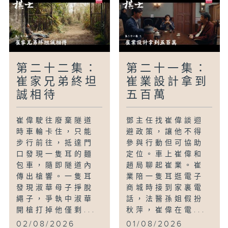
第二十二集：
第二十一集：
崔家兄弟終坦
崔業設計拿到
誠相待
五百萬
崔偉駛往廢棄隧道
鄧主任找崔偉談迴
時車輪卡住，只能
避政策，讓他不得
步行前往，抵達門
參與行動但可協助
口發現一隻耳的麵
定位。車上崔偉和
包車，隨即隧道內
趙局聊起崔業。崔
傳出槍響。一隻耳
業陪一隻耳逛電子
發現淑華母子掙脫
商城時接到家裏電
繩子，爭執中淑華
話，法醫孫姐假扮
開槍打掉他僅剩...
秋萍，崔偉在電...
02/08/2026
01/08/2026