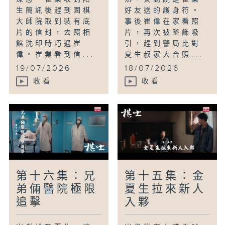
生簡訊後趕到圍棋
好友送的護身符。
大師院取到裝有底
事後崔偉在家看照
片的信封，去照相
片，再次被墜飾吸
館洗印時巧遇崔
引，趕到警局比對
偉。崔業看到信...
夏生叔家大合照...
19/07/2026
18/07/2026
收看
收看
第十六集：兄
第十五集：金
弟倆醫院極限
夏生拉來新人
追擊
入夥