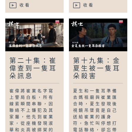
收看
收看
第二十集：崔
第十九集：金
偉查到一隻耳
夏生被一隻耳
朵訊息
朵殺害
崔偉將崔業名字寫
夏生和一隻耳準備
上警局白板，所有
去媽祖廟與崔業匯
線索瞬間串聯，因
合時，夏生發現後
聯絡不上嫌犯及其
視鏡吊墜竟是自己
家屬，他先到崔業
送給崔業的護身
家，從座機發現淑
符，急忙叫停想打
華和炎高被綁架的
電話聯絡，卻忘帶