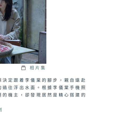
相片集
源決定跟着李儀棠的腳步，親自遠赴
的過往浮出水面。根據李儀棠手機照
疑的機主，卻發現居然是精心搭建的
劇