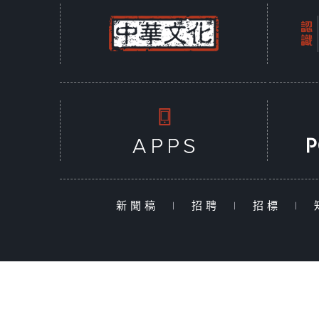
新聞稿
|
招聘
|
招標
|