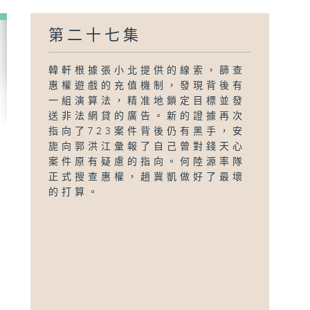
第二十七集
韓軒根據張小北提供的線索，篩查
惠權遊戲的充值機制，發現背後有
一組演算法，精准地鎖定目標並發
送非法網貸的廣告。新的證據再次
指向了723案件背後仍有黑手，安
旎向郭洪江彙報了自己曾對錢天心
案件原有疑慮的指向。何陸源率隊
正式搜查惠權，趙冀凱做好了最壞
的打算。