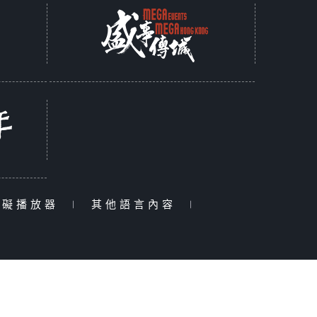
障礙播放器
|
其他語言內容
|