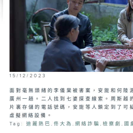
15/12/2023
面對毫無頭緒的李儀棠被害案，安旎和何陸
廣州一趟。二人找到七婆探查線索。周斯越
片裏存儲的電話號碼，安旎等人鎖定到了可
虛擬網絡設備。
Tag:
迪麗熱巴
,
佟大為
,
網絡詐騙
,
檢察劇
,
國