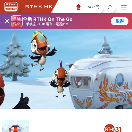
ENG
/
簡
×
全新 RTHK On The Go
取得
一手掌握 RTHK 電台、電視節目