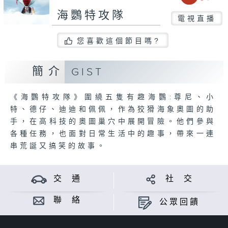
海鸚特攻隊
電視直播
您喜歡這個節目嗎?
簡介
GIST
《海鸚特攻隊》圍繞五隻有趣海鸚:尊尼、小
特、德仔、迪迪和佩佩，作為狡猾海象奧圖的助
手，在高科技的奧圖巢穴中展開冒險。他們參與
各種任務，也面對日常生活中的趣事，帶來一連
串荒誕又搞笑的故事。
交 通
社 交
聯 絡
公眾回饋