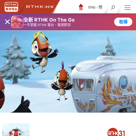
ENG
/
簡
×
全新 RTHK On The Go
取得
一手掌握 RTHK 電台、電視節目