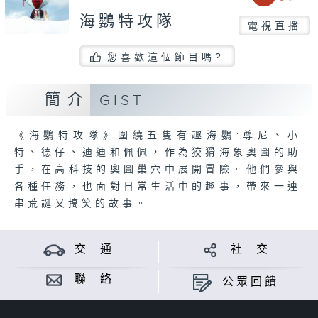
海鸚特攻隊
電視直播
您喜歡這個節目嗎?
簡介
GIST
《海鸚特攻隊》圍繞五隻有趣海鸚:尊尼、小
特、德仔、迪迪和佩佩，作為狡猾海象奧圖的助
手，在高科技的奧圖巢穴中展開冒險。他們參與
各種任務，也面對日常生活中的趣事，帶來一連
串荒誕又搞笑的故事。
交 通
社 交
聯 絡
公眾回饋