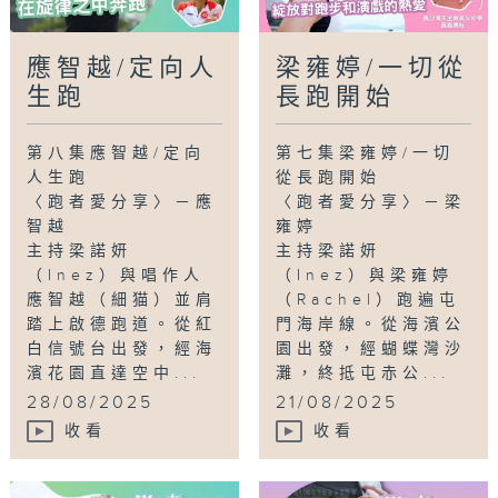
應智越/定向人
梁雍婷/一切從
生跑
長跑開始
第八集應智越/定向
第七集梁雍婷/一切
人生跑
從長跑開始
〈跑者愛分享〉－應
〈跑者愛分享〉－梁
智越
雍婷
主持梁諾妍
主持梁諾妍
（Inez）與唱作人
（Inez）與梁雍婷
應智越（細猫）並肩
（Rachel）跑遍屯
踏上啟德跑道。從紅
門海岸線。從海濱公
白信號台出發，經海
園出發，經蝴蝶灣沙
濱花園直達空中...
灘，終抵屯赤公...
28/08/2025
21/08/2025
收看
收看