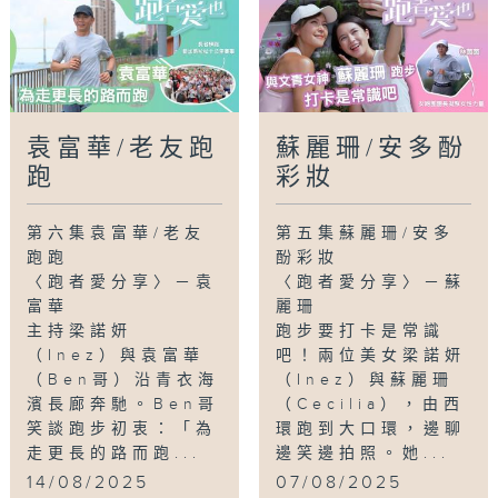
袁富華/老友跑
蘇麗珊/安多酚
跑
彩妝
第六集袁富華/老友
第五集蘇麗珊/安多
跑跑
酚彩妝
〈跑者愛分享〉－袁
〈跑者愛分享〉－蘇
富華
麗珊
主持梁諾妍
跑步要打卡是常識
（Inez）與袁富華
吧！兩位美女梁諾妍
（Ben哥）沿青衣海
（Inez）與蘇麗珊
濱長廊奔馳。Ben哥
（Cecilia），由西
笑談跑步初衷：「為
環跑到大口環，邊聊
走更長的路而跑...
邊笑邊拍照。她...
14/08/2025
07/08/2025