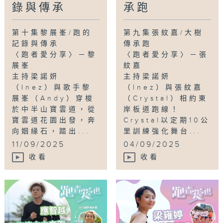
錄與傳承
承跑
續積極參加各類賽事。此外，他也是跑步
vlogger，經常把學界比賽及與跑友一起奔跑
的片段記錄並分享到網上，身體力行推動跑步文
第十集黎展峯/跑的
第九集張紋嘉/大樹
化，來一場跑步的記錄與傳承！
記錄與傳承
傳承跑
〈跑者愛分享〉－黎
〈跑者愛分享〉－張
《跑者愛也》 Fun Run 歡樂跑
展峯
紋嘉
主持梁諾妍
主持梁諾妍
為進一步推廣跑步的樂趣，香港電台特別舉辦
（Inez）與歌手黎
（Inez）與張紋嘉
「歡樂跑」活動，邀請主持梁諾妍（Inez）、
展峯（Andy）穿梭
（Crystal）相約東
嘉賓應智越（細貓）與近一百名跑友共聚沙田運
於中半山寶雲道，從
岸板道跑線！
動場，一同進行3公里慢跑，並親身體驗蒙眼視
寶雲道花園出發，奔
Crystal以定期10公
障跑，感受運動與共融所發放的無限活力！
向姻緣石，踏出...
里訓練強化舞台...
11/09/2025
04/09/2025
Tag:
黎展峯
,
梁諾妍
,
劉峻崚
,
歡樂跑
,
三項鐵人
收看
收看