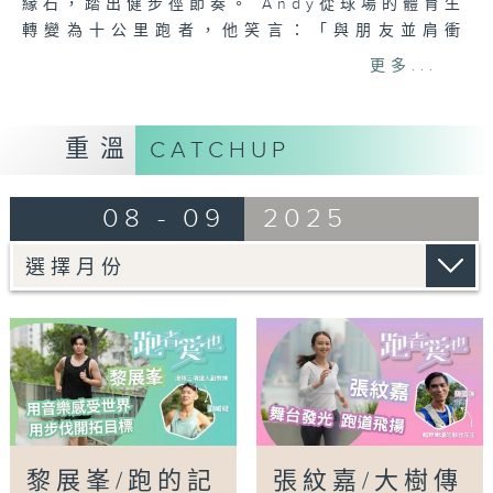
緣石，踏出健步徑節奏。 Andy從球場的體育生
轉變為十公里跑者，他笑言：「與朋友並肩衝
刺，就是跑步最純粹的快樂！」在備戰首場半馬
更多...
之際，Andy分享歌手與跑者之間的共通點，聲
帶和雙腿都需要持續的鍛鍊。他深知，人生的賽
道並非一帆風順，但只要不斷向前，終點自會相
重溫
CATCHUP
逢。無論是在音樂或跑道上，保持熱忱，才是最
好的節奏！
08 - 09
2025
〈跑者愛迷思〉－如何提升跑步耐力？
想跑得更快、更遠，突破自己的極限？原來除了
跑步本身，波比跳和深蹲跳這兩個簡單又有效的
練習，能顯著提升你的耐力，增強肌力與心肺功
能，讓你輕鬆超越個人紀錄！
〈鐵人跑〉
港隊前三項鐵人代表劉峻崚（Ling Lau），退
役後轉型為教練，仍然熱愛奔跑。他不僅帶領新
黎展峯/跑的記
張紋嘉/大樹傳
一代三鐵學生，自己也從未忘記跑步的樂趣，繼