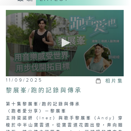
勵大家建立健康生活，追求卓越，勇於突破自
我界限。
0
11/09/2025
相片集
seconds
of
黎展峯/跑的記錄與傳承
23
minutes,
6
第十集黎展峯/跑的記錄與傳承
seconds
〈跑者愛分享〉－黎展峯
主持梁諾妍（Inez）與歌手黎展峯（Andy）穿
梭於中半山寶雲道，從寶雲道花園出發，奔向姻