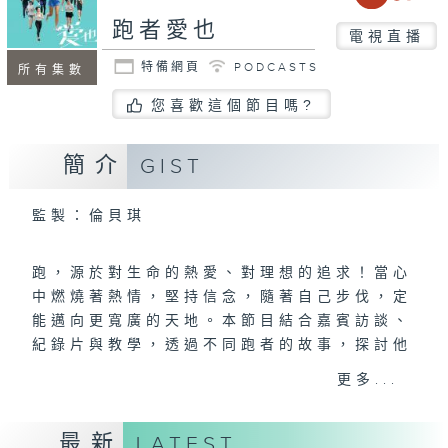
跑者愛也
電視直播
特備網頁
PODCASTS
所有集數
您喜歡這個節目嗎?
簡介
GIST
監製：倫貝琪
跑，源於對生命的熱愛、對理想的追求！當心
中燃燒著熱情，堅持信念，隨著自己步伐，定
能邁向更寬廣的天地。本節目結合嘉賓訪談、
紀錄片與教學，透過不同跑者的故事，探討他
們在跑步運動中的經歷與體會。一連十集的節
更多...
目中，主持梁諾妍（Inez）將邀請演藝界及
運動員嘉賓一起跑步與分享，並發掘香港絕美
最新
LATEST
的跑步路線，節目亦會教授跑步小知識，以鼓