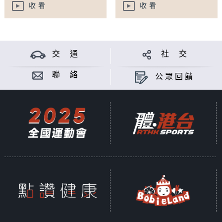
收看
收看
交 通
社 交
聯 絡
公眾回饋