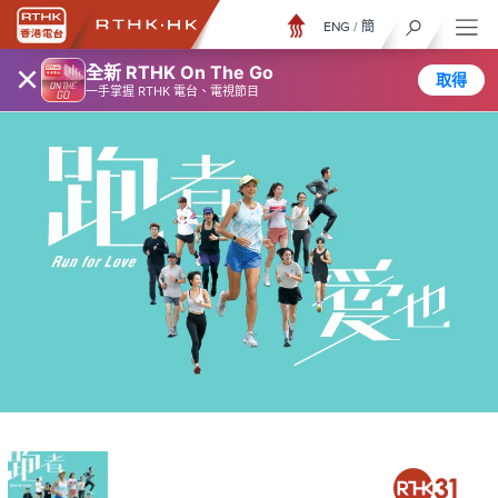
ENG
/
簡
×
全新 RTHK On The Go
取得
一手掌握 RTHK 電台、電視節目