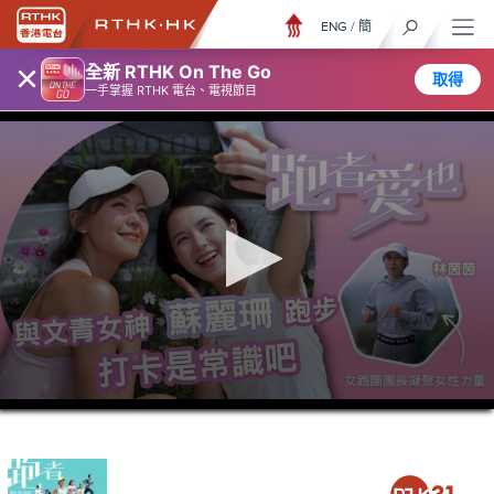
ENG
/
簡
×
全新 RTHK On The Go
取得
一手掌握 RTHK 電台、電視節目
0
seconds
of
23
minutes,
7