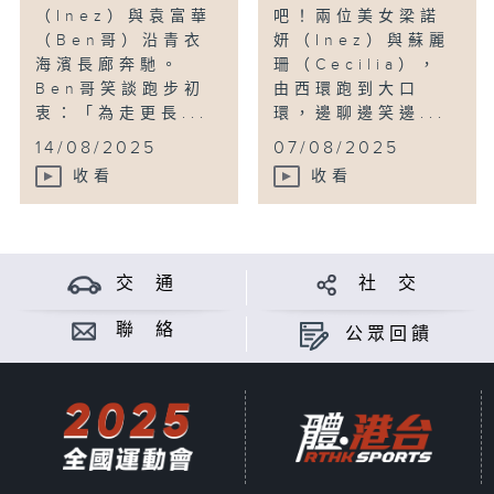
（Inez）與袁富華
吧！兩位美女梁諾
（Ben哥）沿青衣
妍（Inez）與蘇麗
海濱長廊奔馳。
珊（Cecilia），
Ben哥笑談跑步初
由西環跑到大口
衷：「為走更長...
環，邊聊邊笑邊...
14/08/2025
07/08/2025
收看
收看
交 通
社 交
聯 絡
公眾回饋