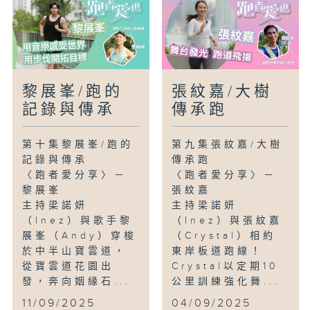
算方法，並示範如何靠感覺—「能輕鬆說
話、不感吃力」—去掌握訓練強度，助你跑
得更輕鬆、更持久！
〈安多酚彩妝〉
女跑團團長林茵茵，創立了香港最美麗自信
黎展峯/跑的
張紋嘉/大樹
的「誘騙集團」？她凝聚一群熱愛跑步的女
記錄與傳承
傳承跑
性每月一跑，又自費出版女生跑步小誌，宣
揚跑步的強大力量。跑步帶來的安多酚，就
第十集黎展峯/跑的
第九集張紋嘉/大樹
是她們最自然動人的美麗彩妝。
記錄與傳承
傳承跑
〈跑者愛分享〉－
〈跑者愛分享〉－
黎展峯
張紋嘉
主持梁諾妍
主持梁諾妍
（Inez）與歌手黎
（Inez）與張紋嘉
展峯（Andy）穿梭
（Crystal）相約
於中半山寶雲道，
東岸板道跑線！
從寶雲道花園出
Crystal以定期10
發，奔向姻緣石...
公里訓練強化舞...
11/09/2025
04/09/2025