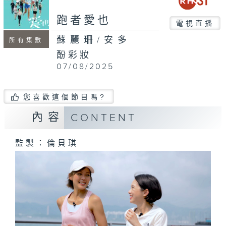
seconds
跑者愛也
電視直播
蘇麗珊/安多
所有集數
酚彩妝
07/08/2025
您喜歡這個節目嗎?
內容
CONTENT
監製：倫貝琪