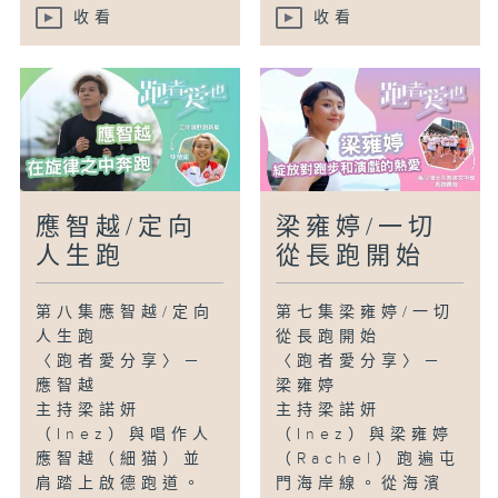
收看
收看
應智越/定向
梁雍婷/一切
人生跑
從長跑開始
第八集應智越/定向
第七集梁雍婷/一切
人生跑
從長跑開始
〈跑者愛分享〉－
〈跑者愛分享〉－
應智越
梁雍婷
主持梁諾妍
主持梁諾妍
（Inez）與唱作人
（Inez）與梁雍婷
應智越（細猫）並
（Rachel）跑遍屯
肩踏上啟德跑道。
門海岸線。從海濱