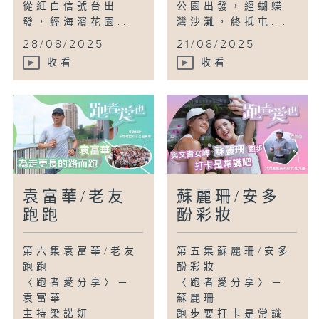
從紅白信號台出
公園出發，經蝴蝶
發，經海濱花園...
灣沙灘，終抵屯...
28/08/2025
21/08/2025
收看
收看
袁富華/老友
蘇麗珊/安多
跑跑
酚彩妝
第六集袁富華/老友
第五集蘇麗珊/安多
跑跑
酚彩妝
〈跑者愛分享〉－
〈跑者愛分享〉－
袁富華
蘇麗珊
主持梁諾妍
跑步要打卡是常識