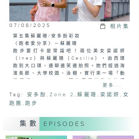
07/08/2025
相片集
第五集蘇麗珊/安多酚彩妝
〈跑者愛分享〉－蘇麗珊
跑步要打卡是常識吧！兩位美女梁諾妍
（Inez）與蘇麗珊（Cecilia），由西環
跑到大口環，邊聊邊笑邊拍照。她們經過海
濱長廊、大學校園、泳棚，實行來一場「動
態冥想」。Cecilia更分享了她跑步的感
更多...
想：「我覺得跑步畀我最大樂趣係辛苦！」
Tag:
安多酚
,
Zone 2
,
蘇麗珊
,
梁諾妍
,
女
跑團
〈跑者愛迷思〉－Zone 2 訓練是什麼？
,
跑步
你以為「跑得慢」就一定無效？其實，透過
Zone 2訓練，以最大心率約60-70%的輕
集數
EPISODES
鬆心率範圍運動，身體便會高效燃燒脂肪，
提升基礎代謝與耐力。節目中會教你簡單計