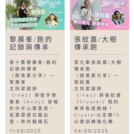
兇？有人認為跑步時膝關節負擔過重，容易
受損；但你知道嗎？正確的姿勢、適當的步
頻與步幅，甚至腳掌落地方式，都能有效降
低膝蓋受傷的風險。究竟如何跑步才能既健
康又不傷膝？Inez為你一一拆解！
黎展峯/跑的
張紋嘉/大樹
〈大樹傳承跑〉
記錄與傳承
傳承跑
人稱「毅行先生」的陳國強（KK），三十
多年來一直活躍於香港越野跑界，足跡遍佈
第十集黎展峯/跑的
第九集張紋嘉/大樹
香港山野，至今仍樂此不疲，被譽為跑壇的
記錄與傳承
傳承跑
「長青樹」。近年，他更成立跑步教室，向
〈跑者愛分享〉－
〈跑者愛分享〉－
老、中、青三代學員傳授跑步技巧與心態。
黎展峯
張紋嘉
他認為學跑步就如同學做人，更將自己比喻
主持梁諾妍
主持梁諾妍
為一棵大樹，希望把熱愛越野跑的種子，植
（Inez）與歌手黎
（Inez）與張紋嘉
根於每位年輕學員的內心，薪火相傳。
展峯（Andy）穿梭
（Crystal）相約
於中半山寶雲道，
東岸板道跑線！
從寶雲道花園出
Crystal以定期10
發，奔向姻緣石...
公里訓練強化舞...
11/09/2025
04/09/2025