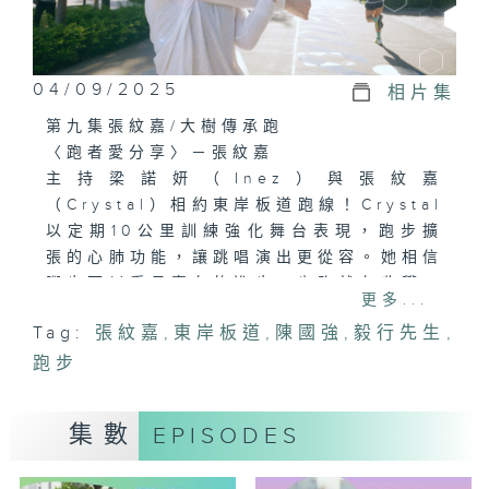
04/09/2025
相片集
第九集張紋嘉/大樹傳承跑
〈跑者愛分享〉－張紋嘉
主持梁諾妍（Inez）與張紋嘉
（Crystal）相約東岸板道跑線！Crystal
以定期10公里訓練強化舞台表現，跑步擴
張的心肺功能，讓跳唱演出更從容。她相信
腳步可以看見實在的進步，肯跑就有收穫，
更多...
每一步都是給自己的肯定。當談及跑步心
Tag:
張紋嘉
,
東岸板道
,
陳國強
,
毅行先生
,
態，她笑說：「就像我們做人一樣，不跟別
跑步
人比速度，照自己的節奏跑，才能跑得自在
又長久。」
集數
EPISODES
〈跑者愛迷思〉－跑步會傷膝？
跑步，到底是強身健體，還是傷害膝蓋的元