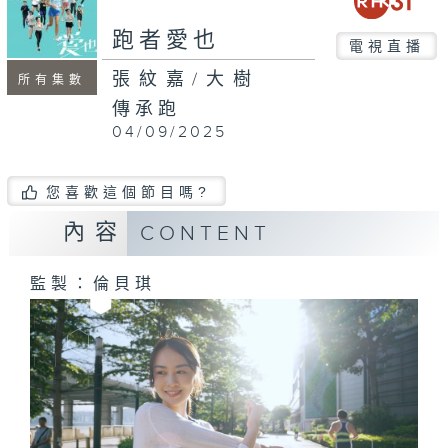
seconds
跑者愛也
電視直播
張紋嘉/大樹
所有集數
傳承跑
04/09/2025
您喜歡這個節目嗎?
內容
CONTENT
監製：倫貝琪