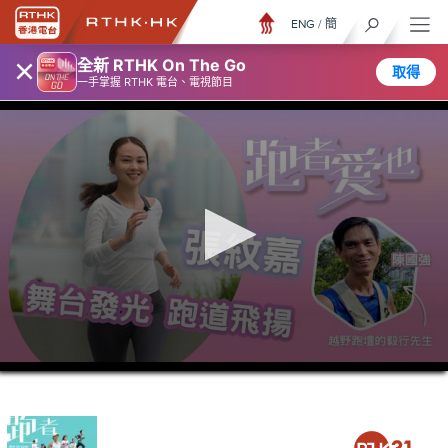
ENG
/
簡
×
全新 RTHK On The Go
取得
一手掌握 RTHK 電台、電視節目
0
seconds
of
23
minutes,
6