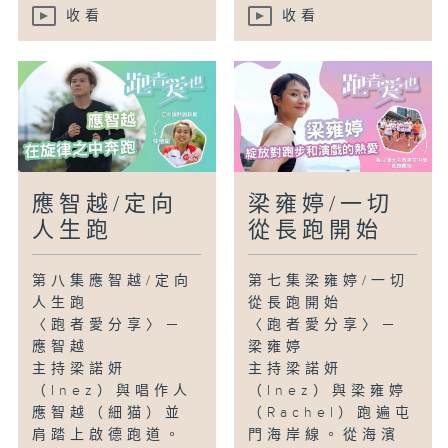
收看
收看
應智越/定向
梁雍婷/一切
人生跑
從長跑開始
第八集應智越/定向
第七集梁雍婷/一切
人生跑
從長跑開始
〈跑者愛分享〉－
〈跑者愛分享〉－
應智越
梁雍婷
主持梁諾妍
主持梁諾妍
（Inez）與唱作人
（Inez）與梁雍婷
應智越（細猫）並
（Rachel）跑遍屯
肩踏上啟德跑道。
門海岸線。從海濱