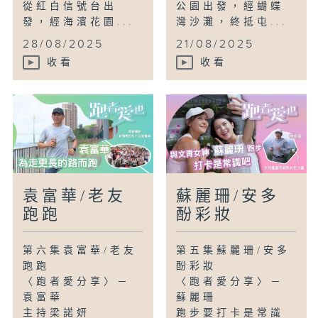
從紅白信號台出
公園出發，經蝴蝶
發，經海濱花園...
灣沙灘，終抵屯...
28/08/2025
21/08/2025
收看
收看
袁富華/老友
蘇麗珊/安多
跑跑
酚彩妝
第六集袁富華/老友
第五集蘇麗珊/安多
跑跑
酚彩妝
〈跑者愛分享〉－
〈跑者愛分享〉－
袁富華
蘇麗珊
主持梁諾妍
跑步要打卡是常識