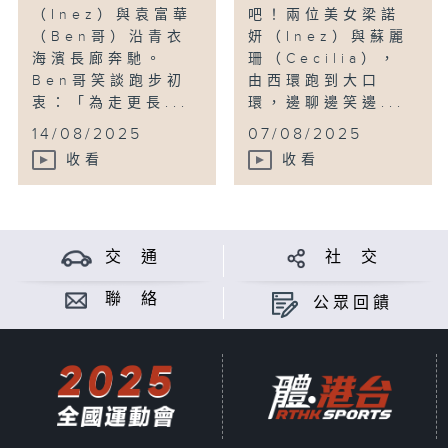
（Inez）與袁富華
吧！兩位美女梁諾
（Ben哥）沿青衣
妍（Inez）與蘇麗
海濱長廊奔馳。
珊（Cecilia），
Ben哥笑談跑步初
由西環跑到大口
衷：「為走更長...
環，邊聊邊笑邊...
14/08/2025
07/08/2025
收看
收看
交 通
社 交
聯 絡
公眾回饋