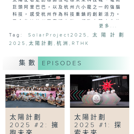
太陽使者走訪標誌性地標未來科技城、電商
巨頭阿里巴巴，以及杭州六小龍之一的強腦
科技，感受杭州作為科技重鎮的創新活力。
又會參訪杭州國家版本館，領略中華文化的
更多...
精髓。
Tag:
SolarProject2025
,
太陽計劃
2025
這趟旅程不只是探險，更是太陽使者的成長
,
太陽計劃
,
杭洲
,
RTHK
之旅，他們從中學習創新的思維，激發靈
感，想知道杭州如何從江南水鄉變身全球科
集數
EPISODES
技焦點？太陽使者在這場科技與文化之旅中
的獨特體驗？記得留意《太陽計劃－創科夢
啟『杭』》和太陽使者一起開啟這段精彩旅
程！
太陽計劃
太陽計劃
2025 #2: 擁
2025 #1: 探
抱未來
索未來