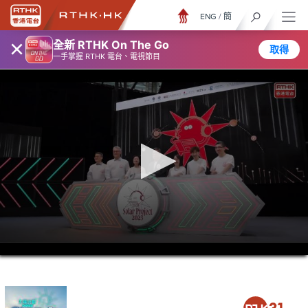
ENG
/
簡
×
全新 RTHK On The Go
取得
一手掌握 RTHK 電台、電視節目
0
seconds
of
23
minutes,
7