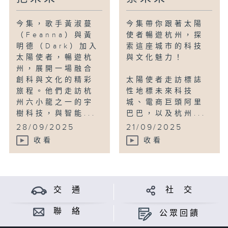
今集，歌手黃淑蔓
今集帶你跟著太陽
（Feanna）與黃
使者暢遊杭州，探
明德（Dark）加入
索這座城市的科技
太陽使者，暢遊杭
與文化魅力！
州，展開一場融合
創科與文化的精彩
太陽使者走訪標誌
旅程。他們走訪杭
性地標未來科技
州六小龍之一的宇
城、電商巨頭阿里
樹科技，與智能...
巴巴，以及杭州...
28/09/2025
21/09/2025
收看
收看
交 通
社 交
聯 絡
公眾回饋