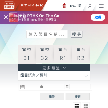
ENG
/
簡
×
全新 RTHK On The Go
取得
一手掌握 RTHK 電台、電視節目
電視
電視
電台
電台
31
32
R1
R2
電台
更多頻道
節目語言／類別
R3
電台
電台
電台
由
至
普通
R4
R5
話台
重設
搜尋