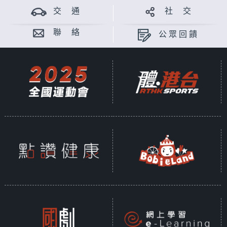
交 通
社 交
聯 絡
公眾回饋