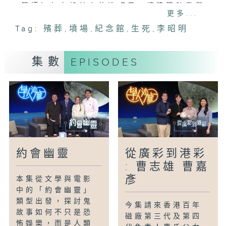
築師如何在設計上放進巧思，讓建築陪我們
更多...
走過告別式。
Tag:
殯葬
,
墳場
,
紀念館
,
生死
,
李昭明
主持：
潘浩倫(建築師)
集數
EPISODES
董正綱(建築師)
陳元敬(園境師)
李昭明(建築師)
#李昭明#殯葬#墳場#火葬場#紀念館#生死
約會幽靈
從廣彩到港彩
: 曹志雄 曹嘉
彥
本集從文學與電影
中的「約會幽靈」
類型出發，探討鬼
今集請來香港百年
故事如何不只是恐
磁廠第三代及第四
怖娛樂，而是人類