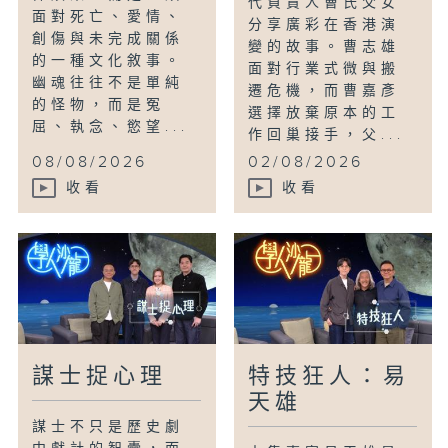
代負責人曹氏父女
面對死亡、愛情、
分享廣彩在香港演
創傷與未完成關係
變的故事。曹志雄
的一種文化敘事。
面對行業式微與搬
幽魂往往不是單純
遷危機，而曹嘉彥
的怪物，而是冤
選擇放棄原本的工
屈、執念、慾望...
作回巢接手，父...
08/08/2026
02/08/2026
收看
收看
謀士捉心理
特技狂人：易
天雄
謀士不只是歷史劇