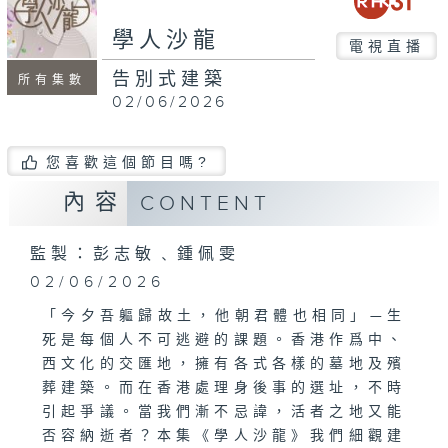
seconds
學人沙龍
電視直播
告別式建築
所有集數
02/06/2026
您喜歡這個節目嗎?
內容
CONTENT
監製：彭志敏﹑鍾佩雯
02/06/2026
「今夕吾軀歸故土，他朝君體也相同」—生
死是每個人不可逃避的課題。香港作爲中、
西文化的交匯地，擁有各式各樣的墓地及殯
葬建築。而在香港處理身後事的選址，不時
引起爭議。當我們漸不忌諱，活者之地又能
否容納逝者？本集《學人沙龍》我們細觀建