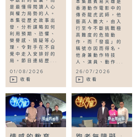
中獻計的智囊，而
本集嘉賓易天雄是
是最懂得閱讀人心
香港動作電影中的
與權力局勢的人。
傳奇龍虎武師，他
本集從歷史故事出
藝高人膽大，由入
發，分析謀略如何
行至今不斷挑戰極
利用預期、恐懼、
高難度的危險動
榮譽感、猜疑等心
作，而「發瘟」的
理，令對手在不自
稱號亦因而得名。
覺中走入安排好的
他身兼動作特技
局。節目連結歷...
人、演員、動作...
01/08/2026
26/07/2026
收看
收看