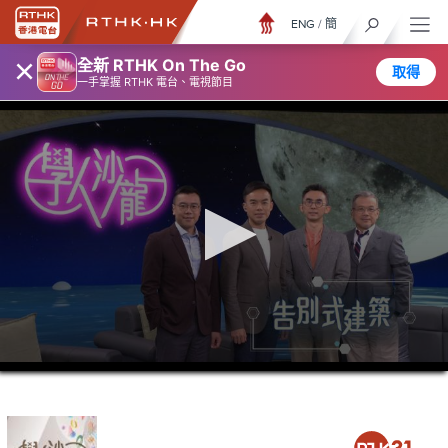
ENG
/
簡
×
全新 RTHK On The Go
取得
一手掌握 RTHK 電台、電視節目
0
seconds
of
52
minutes,
7