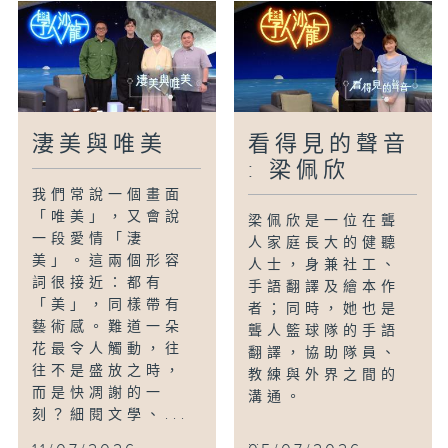
淒美與唯美
看得見的聲音
: 梁佩欣
我們常說一個畫面
「唯美」，又會說
梁佩欣是一位在聾
一段愛情「淒
人家庭長大的健聽
美」。這兩個形容
人士，身兼社工、
詞很接近：都有
手語翻譯及繪本作
「美」，同樣帶有
者；同時，她也是
藝術感。難道一朵
聾人籃球隊的手語
花最令人觸動，往
翻譯，協助隊員、
往不是盛放之時，
教練與外界之間的
而是快凋謝的一
溝通。
刻？細閱文學、...
...