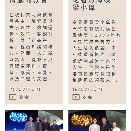
情感的教育
跑者無障礙 :
梁小偉
在現代文明與教育
體系中，我們長期
本集嘉賓梁小偉先
推崇理性，強調邏
天性患有視網膜色
輯、效率、客觀分
素病變，2009年有
析，將「正確答
天突然失去視力，
案」視為知識的核
人生陷入低谷，兩
心。然而，人之所
年後重新振作，以
以為人，從來不只
跑步開展另一頁的
靠理性運作，情
人生。他現在是全
緒、感受、直覺，
港首位擁有長跑教
以及同理心來塑...
練牌照的視障人...
25/07/2026
19/07/2026
收看
收看