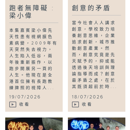
跑者無障礙 :
創意的矛盾
梁小偉
當今社會人人講求
創意，學校致力培
本集嘉賓梁小偉先
養創意思維，企業
天性患有視網膜色
追求創新，城市推
素病變，2009年有
動創意產業。然
天突然失去視力，
而，創意究竟是先
人生陷入低谷，兩
天賦予的，抑或能
年後重新振作，以
透過後天培訓與理
跑步開展另一頁的
論指導而成？創意
人生。他現在是全
最矛盾之處，在於
港首位擁有長跑教
其既須超前於時...
練牌照的視障人...
19/07/2026
18/07/2026
收看
收看