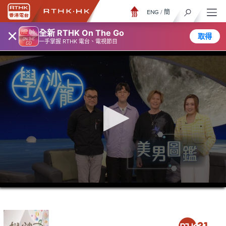
ENG
/
簡
×
全新 RTHK On The Go
取得
一手掌握 RTHK 電台、電視節目
0
seconds
of
0
seconds