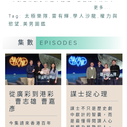
次對男性形象的深度解構。我們將穿梭於文
更多...
學、歷史與藝術的長廊，探討社會如何定義
Tag:
太極樂隊
,
雷有輝
,
學人沙龍
,
權力與
「美」，以及這些定義背後隱藏的文化拉扯
慾望
與性別期待。
,
美男圖鑑
主持：
集數
EPISODES
米哈(作家)
曾奕文(音樂學院副教授)
馮榕榕(策展人)
雷有輝(歌手)
#太極樂隊#美男圖鑑#權力與慾望#雷有輝
#學人沙龍
從廣彩到港彩
謀士捉心理
: 曹志雄 曹嘉
彥
謀士不只是歷史劇
中獻計的智囊，而
是最懂得閱讀人心
今集請來香港百年