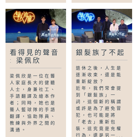
看得見的聲音
銀髮族了不起
: 梁佩欣
退休之後，人生是
逐漸收束，還是能
梁佩欣是一位在聾
重新綻放？
人家庭長大的健聽
近年，我們常會提
人士，身兼社工、
到「銀髮族」一
手語翻譯及繪本作
詞，這個新的稱謂
者；同時，她也是
或許是為了避免冒
聾人籃球隊的手語
犯，也可能是將
翻譯，協助隊員、
「老去」重新包
教練與外界之間的
裝。這究竟是充權
溝通。
行為，還是另一...