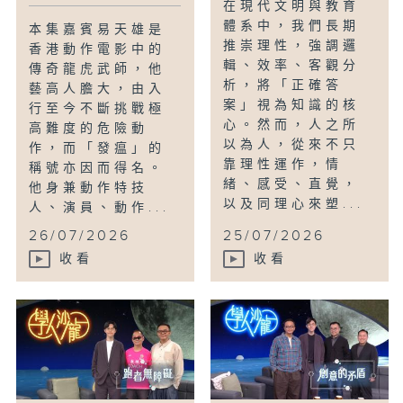
在現代文明與教育
體系中，我們長期
本集嘉賓易天雄是
推崇理性，強調邏
香港動作電影中的
輯、效率、客觀分
傳奇龍虎武師，他
析，將「正確答
藝高人膽大，由入
案」視為知識的核
行至今不斷挑戰極
心。然而，人之所
高難度的危險動
以為人，從來不只
作，而「發瘟」的
靠理性運作，情
稱號亦因而得名。
緒、感受、直覺，
他身兼動作特技
以及同理心來塑...
人、演員、動作...
26/07/2026
25/07/2026
收看
收看