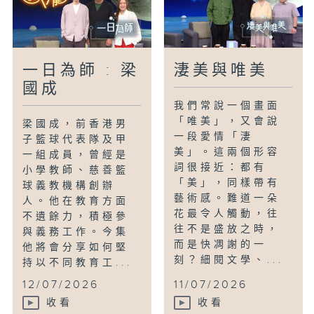
一日為師 : 梁
淒美與唯美
國成
我們常說一個畫面
「唯美」，又會說
梁國成，前香港男
一段愛情「淒
子籃球代表隊及甲
美」。這兩個形容
一組成員，曾經是
詞很接近：都有
小學教師、慈善籃
「美」，同樣帶有
球義教機構創辦
藝術感。難道一朵
人。他在教育方面
花最令人觸動，往
不遺餘力，積極參
往不是盛放之時，
與義務工作。今集
而是快凋謝的一
他將會分享如何堅
刻？細閱文學、...
持以不同教育工...
12/07/2026
11/07/2026
收看
收看