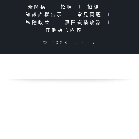
新聞稿
|
招聘
|
招標
|
知識產權告示
|
常見問題
|
私隱政策
|
無障礙播放器
|
其他語言內容
|
© 2026 rthk.hk