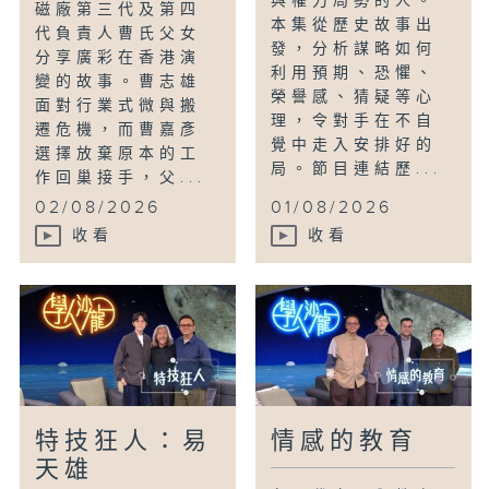
與權力局勢的人。
磁廠第三代及第四
本集從歷史故事出
代負責人曹氏父女
發，分析謀略如何
分享廣彩在香港演
利用預期、恐懼、
變的故事。曹志雄
榮譽感、猜疑等心
面對行業式微與搬
理，令對手在不自
遷危機，而曹嘉彥
覺中走入安排好的
選擇放棄原本的工
局。節目連結歷...
作回巢接手，父...
02/08/2026
01/08/2026
收看
收看
特技狂人：易
情感的教育
天雄