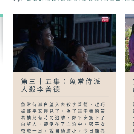
德
第三十五集：魚常侍派
人殺李善德
魚常侍派白望入去殺李善德，趕巧
被鄭平安撞見了，為了讓李善德帶
着袖兒有時間逃離，鄭平安攔下了
白望人，卻倒在了血泊中。鄭平安
奄奄一息，說自幼膽小，今日能為