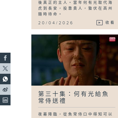
後真正的主人。當年何有光取代海
虎到長安，投靠貴人，蟄伏在高州
隨時待命。
20/04/2026
收看
第三十集：何有光給魚
常侍送禮
夜幕降臨，從魚常侍口中得知可以