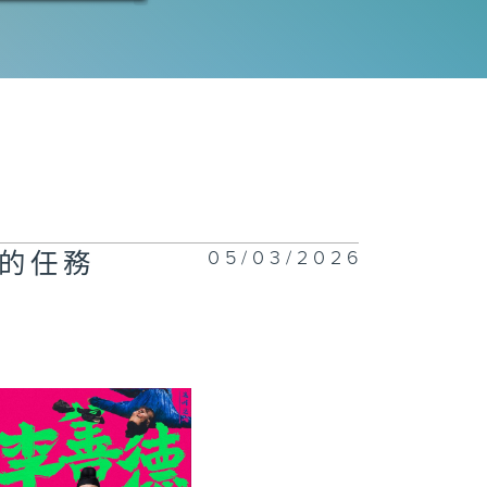
三十三集：何有
赴約鴻門宴
三十二集：蘇諒
底失望
05/03/2026
的任務
三十一集：趙辛
覺暗流湧動
三十集：何有光
魚常侍送禮