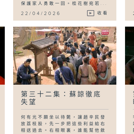
保護家人勇敢一回。桂花樹宛若...
22/04/2026
收看
第三十二集：蘇諒徹底
失望
何有光不願坐以待斃，讓趙辛民發
放荔枝股，先一步把這些利益給右
相送過去。右相眼裏，誰能幫他斂