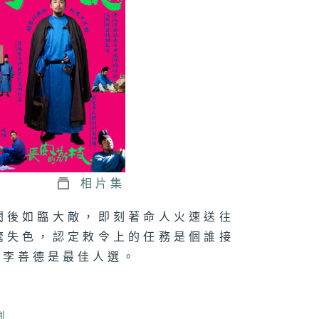
二十九集：魚朝
與李善德處理荔
轉運
二十八集：李善
拿到腰牌
相片集
閱後如臨大敵，即刻著命人火速送往
二十七集：魚常
驚失色，認定敕令上的任務是個誰接
辦好了批文
的李善德是最佳人選。
二十六集：李善
劇