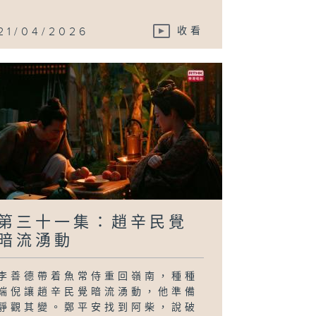
21/04/2026
收看
第三十一集：趙辛民覺
暗流湧動
李善德帶着魚常侍重回嶺南，種種
端倪讓趙辛民覺暗流湧動，他準備
靜觀其變。鄭平安找到阿柴，說破