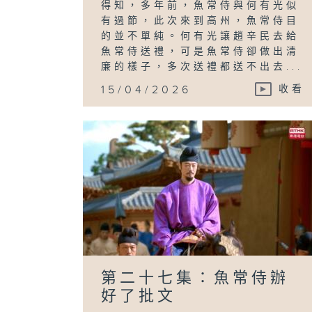
得知，多年前，魚常侍與何有光似
有過節，此次來到高州，魚常侍目
的並不單純。何有光讓趙辛民去給
魚常侍送禮，可是魚常侍卻做出清
廉的樣子，多次送禮都送不出去...
15/04/2026
收看
第二十七集：魚常侍辦
好了批文