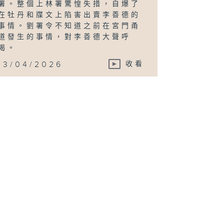
署。整個上林署驚惶失措，自爆了
在牡丹和牒文上陷害出賣李善德的
事情。劉署令不知道之前在宮門甬
道發生的事情，對李善德大聲呼
喝。
13/04/2026
收看