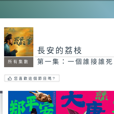
第
光
第
徹
長安的荔枝
第一集：一個誰接誰死
所有集數
第
民
您喜歡這個節目嗎?
第
給