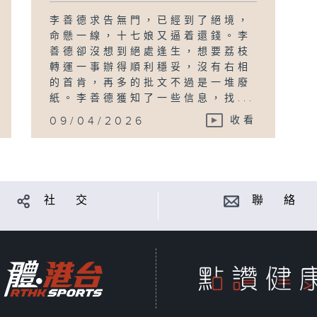
李善德求告無門，已經到了絕境，
命懸一線，十七娘又逼着還錢。李
善德卻沒想到絕處逢生，想要荔枝
轉運一事辦得順利穩妥，沒有右相
的首肯，再多的批文不過是一堆廢
紙。李善德獲知了一些信息，找...
09/04/2026
收看
社 交
聯 絡