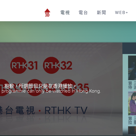
電視
電台
新聞
WEB+
第
抱歉，所選節目只能在香港播放。
侍
he programme can only be watched in Hong Kong.
第
拉