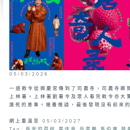
第
恩
枝
第
德
05/03/2026
一道敕令從興慶宮傳到了司農寺，司農寺卿
第
上林署。上林署劉署令及眾人看完敕令亦大
侍
誰死的差事。幾番推諉，最後發現沒有前來
網上重溫至 05/03/2027
第
Tag:
長安的荔枝
,
雷佳音
,
岳雲鵬
,
馬伯庸
,
陸