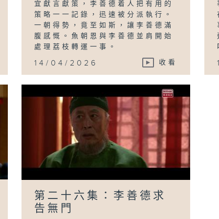
宜獻言獻策，李善德着人把有用的
策略一一記錄，迅速被分派執行。
一朝得勢，竟至如斯，讓李善德滿
腹感慨。魚朝恩與李善德並肩開始
處理荔枝轉運一事。
14/04/2026
收看
第二十六集：李善德求
告無門