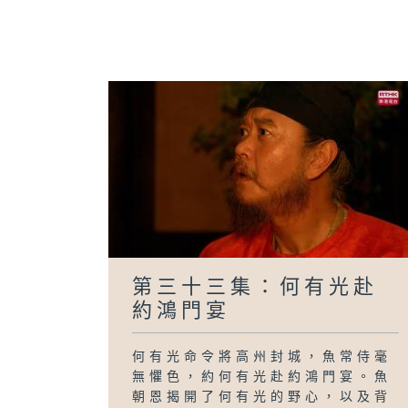
第三十三集：何有光赴
約鴻門宴
何有光命令將高州封城，魚常侍毫
無懼色，約何有光赴約鴻門宴。魚
朝恩揭開了何有光的野心，以及背