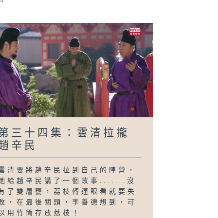
求告無門
第三十四集：雲清拉攏
趙辛民
雲清要將趙辛民拉到自己的陣營，
她給趙辛民講了一個故事.......沒
有了雙層甕，荔枝轉運眼看就要失
敗，在最後關頭，李善德想到，可
以用竹筒存放荔枝！