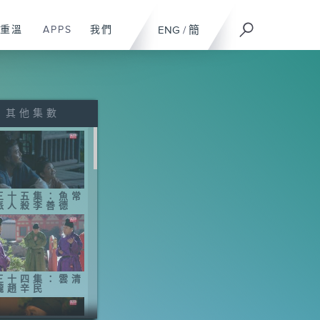
重溫
APPS
我們
ENG
/
簡
其他集數
三十五集：魚常
派人殺李善德
三十四集：雲清
攏趙辛民