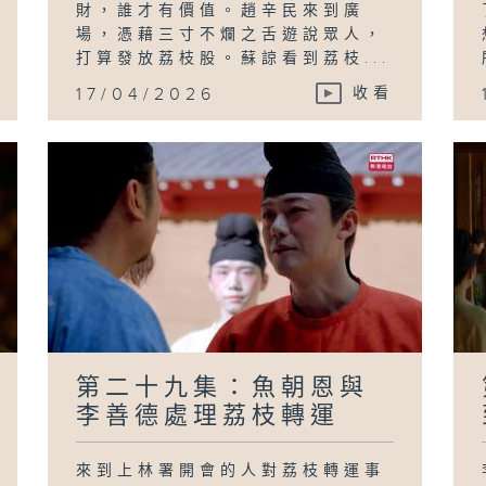
財，誰才有價值。趙辛民來到廣
場，憑藉三寸不爛之舌遊說眾人，
打算發放荔枝股。蘇諒看到荔枝...
17/04/2026
收看
第二十九集：魚朝恩與
李善德處理荔枝轉運
來到上林署開會的人對荔枝轉運事