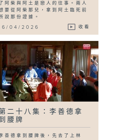
了阿柴與阿土是戀人的往事。兩人
想要從阿柴那兒，拿到阿土臨死前
所說那份證據。
16/04/2026
收看
第二十八集：李善德拿
到腰牌
李善德拿到腰牌後，先去了上林