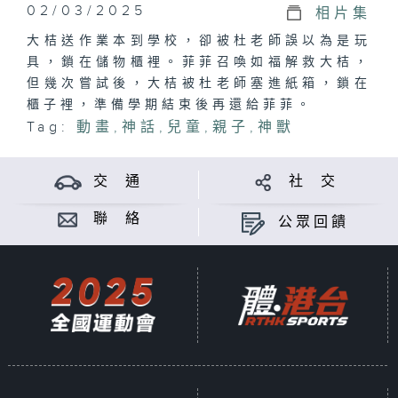
02/03/2025
相片集
大桔送作業本到學校，卻被杜老師誤以為是玩
具，鎖在儲物櫃裡。菲菲召喚如福解救大桔，
但幾次嘗試後，大桔被杜老師塞進紙箱，鎖在
櫃子裡，準備學期結束後再還給菲菲。
Tag:
動畫
,
神話
,
兒童
,
親子
,
神獸
交 通
社 交
聯 絡
公眾回饋