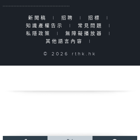
新聞稿
|
招聘
|
招標
|
知識產權告示
|
常見問題
|
私隱政策
|
無障礙播放器
|
其他語言內容
|
© 2026 rthk.hk